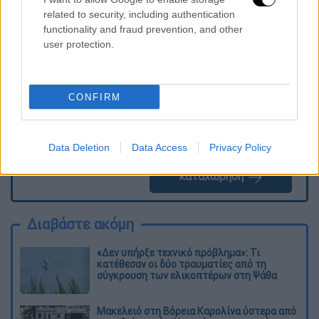
Τα σχολιά σας δημοσιεύονται άμεσα με δική σας ευθύνη. Το
related to security, including authentication
ΕΘΝΟΣ θα παρεμβαίνει και τα προσβλητικά σχόλια θα
functionality and fraud prevention, and other
διαγράφονται
user protection.
CONFIRM
Data Deletion
Data Access
Privacy Policy
καταχώρηση
Διαβάστε ακόμη
«Δεν υπήρξε τεχνικό πρόβλημα»: Τι
κατέθεσαν οι δύο τραυματίες από τη
σύγκρουση των ελικοπτέρων στη Ψάθα
Μακελειό στη Βόρεια Καρολίνα ύστερα από