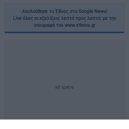
Ακολούθησε το Έθνος στο Google News!
Live όλες οι εξελίξεις λεπτό προς λεπτό, με την
υπογραφή του www.ethnos.gr