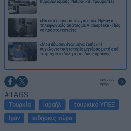
πυροβολισμούς: Νεκροί και τραυματίες
«Θα σκοτώσουμε τον γιο σου»: Ήρθαν οι
τηλεφωνικές απάτες με AI deepfake - Πώς
να προστατευτείτε
«Μου έδωσαν έναν μήνα ζωής»: Η
συγκλονιστική ιστορία μητέρας μετά από
τσιμπήματα δηλητηριώδους αράχνης
επόμενο
άρθρο
#TAGS
Τουρκία
Ισραήλ
τουρκικό ΥΠΕΞ
Ιράν
ειδήσεις τώρα