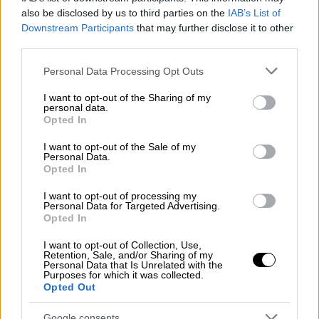
also be disclosed by us to third parties on the
IAB’s List of
Downstream Participants
that may further disclose it to other
ΔΙΑΒΑΣΤΕ ΕΠΙΣΗΣ
third parties.
Κόσμος
|
19.04.2024 11:49
Please note that this website/app uses one or more Google
Personal Data Processing Opt Outs
services and may gather and store information including but
Όπλα και πυρηνικά στην Ισφαχάν:
not limited to your visit or usage behaviour. You may click to
I want to opt-out of the Sharing of my
Γιατί η ιρανική πόλη έγινε στόχος του
personal data.
grant or deny consent to Google and its third-party tags to
Opted In
Ισραήλ
use your data for below specified purposes in below Google
consent section.
I want to opt-out of the Sale of my
Personal Data.
Opted In
«Παρακολουθούμε στενά τα
I want to opt-out of processing my
Personal Data for Targeted Advertising.
γεγονότα»
Opted In
Σύμφωνα με την ανακοίνωση του τουρκικού
I want to opt-out of Collection, Use,
Retention, Sale, and/or Sharing of my
υπουργείου Εξωτερικών:
Personal Data that Is Unrelated with the
Purposes for which it was collected.
Opted Out
«Υπό το φως των τελευταίων εξελίξεων,
γίνεται όλο και πιο εμφανές ότι οι εντάσεις
Google consents