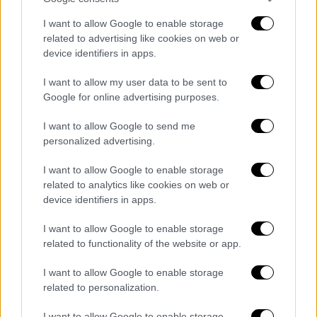
που προκλήθηκαν αρχικά από την παράνομη
I want to allow Google to enable storage
επίθεση του Ισραήλ στην ιρανική πρεσβεία
related to advertising like cookies on web or
στη
Δαμασκό
κινδυνεύουν να μετατραπούν
device identifiers in apps.
σε μόνιμη σύγκρουση.
I want to allow my user data to be sent to
Παρακολουθούμε στενά τα γεγονότα.
Google for online advertising purposes.
Καλούμε όλα τα μέρη να απέχουν από
βήματα
I want to allow Google to send me
personalized advertising.
που θα μπορούσαν να οδηγήσουν σε μια
ευρύτερη σύγκρουση.
I want to allow Google to enable storage
related to analytics like cookies on web or
Προτεραιότητα της διεθνούς κοινότητας θα
device identifiers in apps.
πρέπει να είναι να σταματήσει η σφαγή στη
Γάζα
και να διασφαλίσει τη διαρκή ειρήνη
I want to allow Google to enable storage
related to functionality of the website or app.
στην περιοχή μας με την ίδρυση
παλαιστινιακού κράτους».
I want to allow Google to enable storage
related to personalization.
I want to allow Google to enable storage