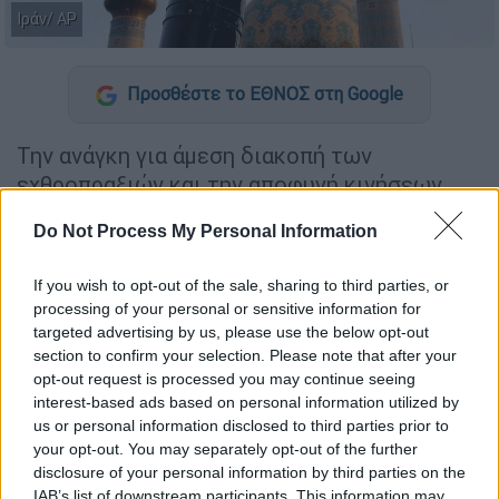
Ιράν/ ΑP
Προσθέστε το ΕΘΝΟΣ στη Google
Την ανάγκη για άμεση διακοπή των
εχθροπραξιών και την αποφυγή κινήσεων
που θα μπορούσαν να οδηγήσουν σε
Do Not Process My Personal Information
ευρύτερη σύγκρουση στην περιοχή, τονίζει
σε ανακοίνωσή του το
τουρκικό υπουργείο
If you wish to opt-out of the sale, sharing to third parties, or
Εξωτερικών.
processing of your personal or sensitive information for
targeted advertising by us, please use the below opt-out
Εκφράζεται επίσης βαθιά ανησυχία για τις
section to confirm your selection. Please note that after your
πρόσφατες «
αντεπιθέσεις»
μεταξύ Ιράν και
opt-out request is processed you may continue seeing
Ισραήλ
, οι οποίες φαίνεται να πυροδοτούν
interest-based ads based on personal information utilized by
us or personal information disclosed to third parties prior to
την πιθανότητα μίας μόνιμης σύγκρουσης,
your opt-out. You may separately opt-out of the further
καλώντας τη διεθνή κοινότητα σε άμεση και
disclosure of your personal information by third parties on the
αποτελεσματική αντίδραση.
IAB’s list of downstream participants. This information may