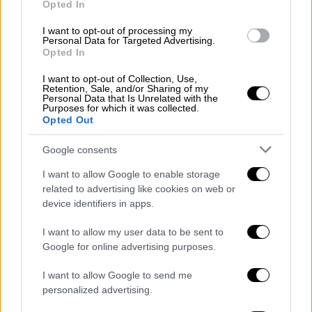
Opted In
για να φτάσει και σχεδιάστηκε απρόθυμα από
την πλευρά του προέδρου των ΗΠΑ. Τα
I want to opt-out of processing my
Personal Data for Targeted Advertising.
κρίσιμα πολιτικά συμφέροντα των ηγετών
Opted In
των ΗΠΑ και του Ισραήλ - των οποίων και
I want to opt-out of Collection, Use,
των δύο η παραμονή στο αξίωμα απειλείται
Retention, Sale, and/or Sharing of my
Personal Data that Is Unrelated with the
από τον πόλεμο - αποκλίνουν.
Purposes for which it was collected.
Opted Out
Google consents
I want to allow Google to enable storage
related to advertising like cookies on web or
device identifiers in apps.
I want to allow my user data to be sent to
Google for online advertising purposes.
I want to allow Google to send me
personalized advertising.