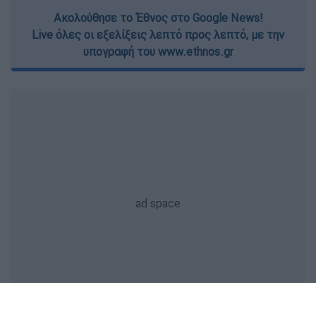
Ακολούθησε το Έθνος στο Google News!
Live όλες οι εξελίξεις λεπτό προς λεπτό, με την
υπογραφή του www.ethnos.gr