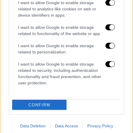
I want to allow Google to enable storage
related to analytics like cookies on web or
device identifiers in apps.
I want to allow Google to enable storage
related to functionality of the website or app.
I want to allow Google to enable storage
related to personalization.
Ο
πρόεδρος των ΗΠΑ
και κορυφαίοι
I want to allow Google to enable storage
αξιωματούχοι προειδοποίησαν
related to security, including authentication
επανειλημμένα τον Νετανιάχου ενάντια σε
functionality and fraud prevention, and other
μια επίθεση στη Ράφα. Και το κύρος και η
user protection.
αξιοπιστία του ως παγκόσμιος ηγέτης
εξαρτάται από το αν ο Μπάιντεν θα σταθεί
πίσω από τις προειδοποιήσεις του, αφού ο
CONFIRM
Νετανιάχου
έχει επανειλημμένα αγνοήσει
τις αμερικανικές εκκλήσεις να μετριάσει την
Data Deletion
Data Access
Privacy Policy
ένταση του πολέμου στη Γάζα.