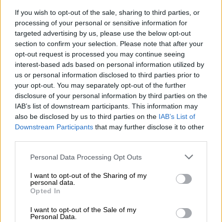
εξεταστούν μαζί και η φράση-κλειδί είναι
If you wish to opt-out of the sale, sharing to third parties, or
«ακόμη και όταν διαφωνούμε». Ο πρόεδρος
processing of your personal or sensitive information for
των ΗΠΑ προφανώς επιδιώκει να
targeted advertising by us, please use the below opt-out
section to confirm your selection. Please note that after your
δημιουργήσει πολιτικό χώρο όπου θα
opt-out request is processed you may continue seeing
μπορέσει να ανακουφίσει την έντονη
interest-based ads based on personal information utilized by
εκλογική πίεση εντός του κόμματός του και
us or personal information disclosed to third parties prior to
διεθνώς, να ικανοποιήσει τις ηθικές
your opt-out. You may separately opt-out of the further
disclosure of your personal information by third parties on the
φιλοδοξίες του να θωρακίσει τους αμάχους,
IAB’s list of downstream participants. This information may
να αποτρέψει έναν ευρύτερο πόλεμο στη
also be disclosed by us to third parties on the
IAB’s List of
Μέση Ανατολή, ενώ παράλληλα θα τιμήσει τη
Downstream Participants
that may further disclose it to other
μακροχρόνια δέσμευσή του για την ασφάλεια
third parties.
του Ισραήλ.
Please note that this website/app uses one or more Google
Personal Data Processing Opt Outs
services and may gather and store information including but
Διαφορετικά συμφέροντα
not limited to your visit or usage behaviour. You may click to
I want to opt-out of the Sharing of my
personal data.
grant or deny consent to Google and its third-party tags to
Opted In
Η μεγαλύτερη ρήξη του Μπάιντεν με τον
use your data for below specified purposes in below Google
Νετανιάχου είναι μια στιγμή που πάντα
consent section.
I want to opt-out of the Sale of my
Personal Data.
ερχόταν - ακόμη και αν χρειάστηκαν μήνες