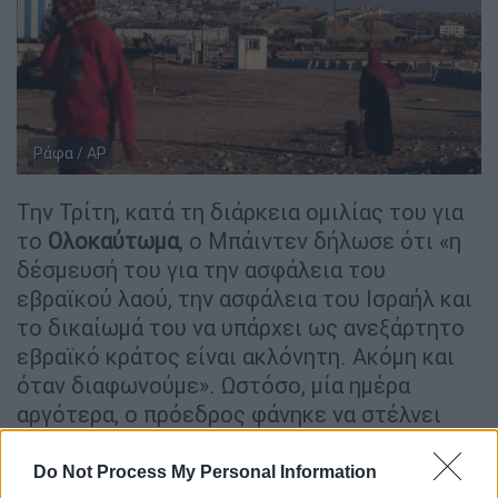
Ράφα / AP
Την Τρίτη, κατά τη διάρκεια ομιλίας του για
το
Ολοκαύτωμα
, ο Μπάιντεν δήλωσε ότι «η
δέσμευσή του για την ασφάλεια του
εβραϊκού λαού, την ασφάλεια του Ισραήλ και
το δικαίωμά του να υπάρχει ως ανεξάρτητο
εβραϊκό κράτος είναι ακλόνητη. Ακόμη και
όταν διαφωνούμε». Ωστόσο, μία ημέρα
αργότερα, ο πρόεδρος φάνηκε να στέλνει
ένα αντιφατικό μήνυμα.
Do Not Process My Personal Information
Οι δύο δηλώσεις ωστόσο πρέπει να