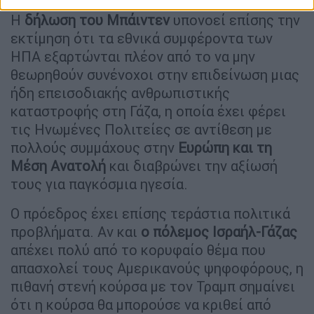
Η
δήλωση του Μπάιντεν
υπονοεί επίσης την
εκτίμηση ότι τα εθνικά συμφέροντα των
ΗΠΑ εξαρτώνται πλέον από το να μην
θεωρηθούν συνένοχοι στην επιδείνωση μιας
ήδη επεισοδιακής ανθρωπιστικής
καταστροφής στη Γάζα, η οποία έχει φέρει
τις Ηνωμένες Πολιτείες σε αντίθεση με
πολλούς συμμάχους στην
Ευρώπη και τη
Μέση Ανατολή
και διαβρώνει την αξίωσή
τους για παγκόσμια ηγεσία.
Ο πρόεδρος έχει επίσης τεράστια πολιτικά
προβλήματα. Αν και
ο πόλεμος Ισραήλ-Γάζας
απέχει πολύ από το κορυφαίο θέμα που
απασχολεί τους Αμερικανούς ψηφοφόρους, η
πιθανή στενή κούρσα με τον Τραμπ σημαίνει
ότι η κούρσα θα μπορούσε να κριθεί από