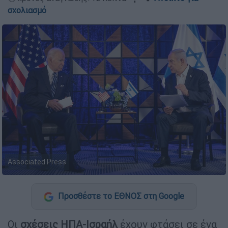
σχολιασμό
Associated Press
Προσθέστε το ΕΘΝΟΣ στη Google
Οι
σχέσεις ΗΠΑ-Ισραήλ
έχουν φτάσει σε ένα