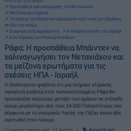
Ενότητες στο άρθρο:
📌 Προσπάθεια χαλιναγώγησης του Νετανιάχου
📌 Μείζονα ερωτήματα
📌 Τα σχόλια του Μπάιντεν προκαλούν πολιτικές αντιδράσεις
σε όλο τον κόσμο
📌 Διαφορετικά συμφέροντα
📌 Η επόμενη κίνηση του Ισραήλ
📌 Η αντίδραση των Ρεπουμπλικάνων
Ράφα: Η προσπάθεια Μπάιντεν να
χαλιναγωγήσει τον Νετανιάχου και
τα μείζονα ερωτήματα για τις
σχέσεις ΗΠΑ - Ισραήλ
Η Ουάσινγκτον φοβάται ότι μια πλήρους κλίμακας
ισραηλινή εισβολή στην πυκνοκατοικημένη Ράφα θα
προκαλούσε απώλειες μεταξύ των αμάχων σε επίπεδο
ακόμη μεγαλύτερο από τους 34.000 Παλαιστίνιους που
σύμφωνα με το υπουργείο Υγείας της Γάζας έχουν ήδη
σκοτωθεί στον πόλεμο
🕛 χρόνος ανάγνωσης: 12 λεπτά ┋ 🗣️
Ανοικτό για