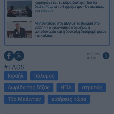
Κορυφώνεται το κύμα ζέστης: Πού θα
δείξει 40αρια το θερμόμετρο - Οι περιοχές
σε red code
Μητσοτάκης στη ΔΕΘ με το βλέμμα στο
2027 – Το οικονομικό στοίχημα, η
αυτοδυναμία και η δύσκολη διαδρομή μέχρι
τις κάλπες
επόμενο
άρθρο
#TAGS
Ισραήλ
πόλεμος
Λωρίδα της Γάζας
ΗΠΑ
στρατός
Τζο Μπάιντεν
ειδήσεις τώρα