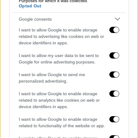
Purposes for which it was collected.
Opted Out
Ο ισραηλινός στρατός εξέδωσε
εντολές
Google consents
εκκένωσης
και για την
Τζαμπλίγια και τη
Μπέιτ Λαχία
στο βόρειο τμήμα της Λωρίδας
I want to allow Google to enable storage
related to advertising like cookies on web or
της Γάζας, εξηγώντας ότι προχώρησε «σε
device identifiers in apps.
ευρείας κλίμακας επιχείρηση» στη συνοικία
Ζεϊτούν στην πόλη της Γάζας. Σύμφωνα με
I want to allow my user data to be sent to
την ίδια πηγή, η Χαμάς «προσπάθησε να
Google for online advertising purposes.
ανασυνταχθεί» σε πολλές περιοχές.
I want to allow Google to send me
personalized advertising.
Ο πρόεδρος του Ευρωπαϊκού Συμβουλίου
Σαρλ Μισέλ χαρακτήρισε «απαράδεκτες» τις
I want to allow Google to enable storage
εντολές απομάκρυνσης και ζήτησε από το
related to analytics like cookies on web or
Ισραήλ να μην προχωρήσει σε «χερσαία
device identifiers in apps.
επιχείρηση στη Ράφα».
I want to allow Google to enable storage
related to functionality of the website or app.
Ο γενικός γραμματέας του ΟΗΕ Αντόνιο
Γκουτέρες προειδοποίησε για «μια