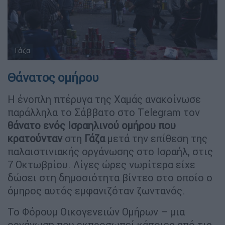
Γάζα
Θάνατος ομήρου
Η ένοπλη πτέρυγα της Χαμάς ανακοίνωσε
παράλληλα το Σάββατο στο Τelegram τον
θάνατο ενός Ισραηλινού ομήρου που
κρατούνταν
στη
Γάζα
μετά την επίθεση της
παλαιστινιακής οργάνωσης στο Ισραήλ, στις
7 Οκτωβρίου. Λίγες ώρες νωρίτερα είχε
δώσει στη δημοσιότητα βίντεο στο οποίο ο
όμηρος αυτός εμφανιζόταν ζωντανός.
Το Φόρουμ Οικογενειών Ομήρων – μια
οργάνωση που εκπροσωπεί κάποιες από τις