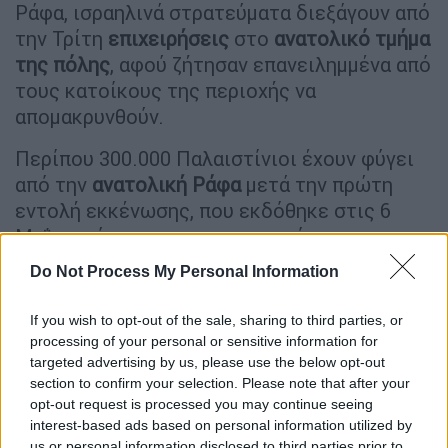
Ράφα, ισραηλινά στρατεύματα διεξάγουν από
την Τρίτη
επιχειρήσεις
στο
ανατολικό τμήμα
της πόλης
, αφού ζήτησαν επανειλημμένα από
τους κατοίκους της περιοχής να
απομακρυνθούν.
Περίπου 300.000 Παλαιστίνιοι έχουν φύγει
από την
ανατολική Ράφα
μετά την πρώτη
εντολή εκκένωσης, που εκδόθηκε στις 6
Μαΐου, σύμφωνα με τον στρατό.
Do Not Process My Personal Information
Αντίστοιχη εντολή χθες ανέφερε ότι οι
περιοχές της ανατολικής Ράφα που πρέπει
If you wish to opt-out of the sale, sharing to third parties, or
να εκκενωθούν «
είναι θέατρο
processing of your personal or sensitive information for
τρομοκρατικών επιχειρήσεων της Χαμάς
».
targeted advertising by us, please use the below opt-out
section to confirm your selection. Please note that after your
«
Είμαστε χαμένοι. Τι πρέπει να κάνουμε; Πού
opt-out request is processed you may continue seeing
πρέπει να πάμε;»
, διερωτήθηκε η Γισάμ
interest-based ads based on personal information utilized by
us or personal information disclosed to third parties prior to