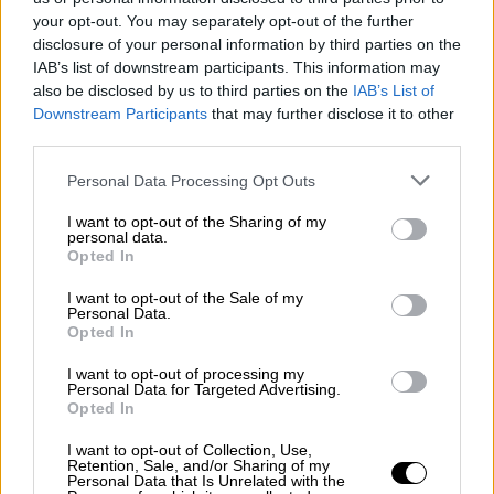
Γιάσιν, δημοσιογράφος.
your opt-out. You may separately opt-out of the further
Ο Φαρίντ Αμπού Έιντα, που εγκατέλειψε την
disclosure of your personal information by third parties on the
IAB’s list of downstream participants. This information may
πόλη της Γάζας για τη Ράφα, είναι
also be disclosed by us to third parties on the
IAB’s List of
αναγκασμένος να αναζητήσει νέο καταφύγιο.
Downstream Participants
that may further disclose it to other
«Η κατάσταση γίνεται ολοένα και πιο
third parties.
δύσκολη και οι
βομβαρδισμοί πλησιάζουν
.
Please note that this website/app uses one or more Google
Personal Data Processing Opt Outs
Δεν ξέρουμε πού να πάμε.
Δεν υπάρχει πλέον
services and may gather and store information including but
ασφαλές μέρος
», καταγγέλλει.
not limited to your visit or usage behaviour. You may click to
I want to opt-out of the Sharing of my
personal data.
grant or deny consent to Google and its third-party tags to
Opted In
use your data for below specified purposes in below Google
consent section.
I want to opt-out of the Sale of my
Personal Data.
Opted In
I want to opt-out of processing my
Personal Data for Targeted Advertising.
video
Opted In
I want to opt-out of Collection, Use,
Retention, Sale, and/or Sharing of my
Personal Data that Is Unrelated with the