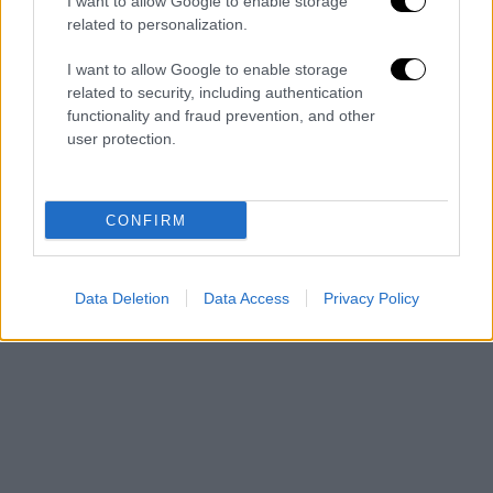
I want to allow Google to enable storage
κολοσσιαία ανθρωπιστική καταστροφή» σε
related to personalization.
περίπτωση επιχείρησης στη Ράφα, την οποία
I want to allow Google to enable storage
το Ισραήλ θεωρεί τελευταίο προπύργιο της
related to security, including authentication
Χαμάς στη Γάζα.
functionality and fraud prevention, and other
user protection.
CONFIRM
Data Deletion
Data Access
Privacy Policy