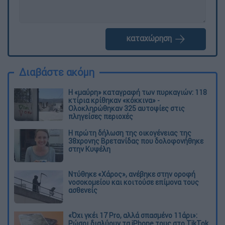
καταχώρηση
Διαβάστε ακόμη
Η «μαύρη» καταγραφή των πυρκαγιών: 118
κτίρια κρίθηκαν «κόκκινα» -
Ολοκληρώθηκαν 325 αυτοψίες στις
πληγείσες περιοχές
Η πρώτη δήλωση της οικογένειας της
38χρονης Βρετανίδας που δολοφονήθηκε
στην Κυψέλη
Ντύθηκε «Χάρος», ανέβηκε στην οροφή
νοσοκομείου και κοιτούσε επίμονα τους
ασθενείς
«Όχι γκέι 17 Pro, αλλά σπασμένο 11άρι»:
Ρώσοι διαλύουν τα iPhone τους στο TikTok