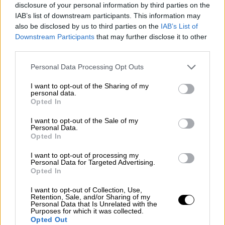
Ο
Namatjira
ανέφερε σε δήλωσή του ότι
disclosure of your personal information by third parties on the
ζωγραφίζει «ανθρώπους που είναι πλούσιοι,
IAB’s list of downstream participants. This information may
also be disclosed by us to third parties on the
IAB’s List of
ισχυροί ή σημαντικοί - ανθρώπους που έχουν
Downstream Participants
that may further disclose it to other
επηρεάσει αυτή τη χώρα και εμένα
third parties.
προσωπικά, είτε άμεσα είτε έμμεσα, είτε για
Please note that this website/app uses one or more Google
καλό είτε για κακό».
Personal Data Processing Opt Outs
services and may gather and store information including but
not limited to your visit or usage behaviour. You may click to
I want to opt-out of the Sharing of my
«
Ζωγραφίζω
τον κόσμο όπως τον βλέπω»,
personal data.
grant or deny consent to Google and its third-party tags to
είπε. «Οι άνθρωποι δεν είναι υποχρεωμένοι
Opted In
use your data for below specified purposes in below Google
να συμπαθούν τους πίνακές μου, αλλά
consent section.
I want to opt-out of the Sale of my
ελπίζω να αφιερώσουν χρόνο για να
Personal Data.
Opted In
κοιτάξουν και να σκεφτούν: ''Γιατί αυτός ο
Αβορίγινας
ζωγράφισε αυτούς τους
I want to opt-out of processing my
Personal Data for Targeted Advertising.
ισχυρούς ανθρώπους;". Τι προσπαθεί να
Opted In
πει;».
I want to opt-out of Collection, Use,
Retention, Sale, and/or Sharing of my
Personal Data that Is Unrelated with the
Purposes for which it was collected.
Opted Out