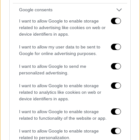
Google consents
I want to allow Google to enable storage
related to advertising like cookies on web or
device identifiers in apps.
I want to allow my user data to be sent to
Google for online advertising purposes.
To έργο του Vincent Namatjira
I want to allow Google to send me
personalized advertising.
«Σε κάποιους μπορεί να μην αρέσει, άλλοι
I want to allow Google to enable storage
μπορεί να το βρίσκουν αστείο, αλλά ελπίζω
related to analytics like cookies on web or
οι άνθρωποι να κοιτάξουν κάτω από την
device identifiers in apps.
επιφάνεια και να δουν και τη σοβαρή
I want to allow Google to enable storage
πλευρά», πρόσθεσε ο
Namatjira
.
related to functionality of the website or app.
Η
Rinehart
είναι εκτελεστική πρόεδρος της
I want to allow Google to enable storage
Hancock Prospecting,
μιας ιδιωτικής
related to personalization.