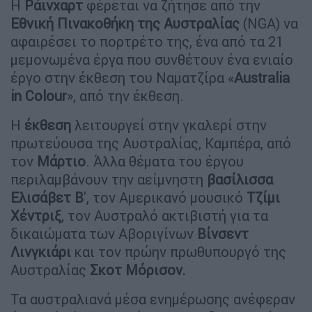
Η
Ράινχαρτ
φέρεται να ζήτησε από την
Εθνική Πινακοθήκη της Αυστραλίας
(NGA) να
αφαιρέσει το πορτρέτο της, ένα από τα 21
μεμονωμένα έργα που συνθέτουν ένα ενιαίο
έργο στην έκθεση του Ναματζίρα «
Australia
in Colour
», από την έκθεση.
Η
έκθεση
λειτουργεί στην γκαλερί στην
πρωτεύουσα της Αυστραλίας, Καμπέρα, από
τον
Μάρτιο
. Άλλα θέματα του έργου
περιλαμβάνουν την αείμνηστη
βασίλισσα
Ελισάβετ Β
', τον Αμερικανό μουσικό
Τζίμι
Χέντριξ
, τον Αυστραλό ακτιβιστή για τα
δικαιώματα των Αβοριγίνων
Βίνσεντ
Λινγκιάρι
και τον πρώην πρωθυπουργό της
Αυστραλίας
Σκοτ Μόρισον.
Τα αυστραλιανά μέσα ενημέρωσης ανέφεραν