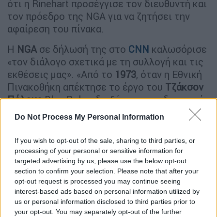
ότι η Rinehart προσέγγισε τον διευθυντή και
τον πρόεδρο της NGA για να ζητήσει την
αφαίρεση του πίνακα.
Η
NGA
σε δήλωσή της στο
CNN
καλωσόρισε
«τον διάλογο σχετικά με τη συλλογή και τις
εκθέσεις μας». «Από το
1973
, όταν η Εθνική
Πινακοθήκη απέκτησε το έργο του
Τζάκσον
Πόλοκς
Blue Poles, διεξάγεται μια δυναμική
συζήτηση σχετικά με την καλλιτεχνική αξία
Do Not Process My Personal Information
των έργων της εθνικής συλλογής ή/και των
έργων που εκτίθενται στην Πινακοθήκη»,
If you wish to opt-out of the sale, sharing to third parties, or
συνεχίζει η ανακοίνωση της NGA.
processing of your personal or sensitive information for
«
Παρουσιάζουμε έργα τέχνης στο
targeted advertising by us, please use the below opt-out
section to confirm your selection. Please note that after your
αυστραλιανό κοινό για να εμπνεύσουμε τους
opt-out request is processed you may continue seeing
ανθρώπους να εξερευνήσουν, να βιώσουν και
interest-based ads based on personal information utilized by
να μάθουν για την τέχνη».
us or personal information disclosed to third parties prior to
your opt-out. You may separately opt-out of the further