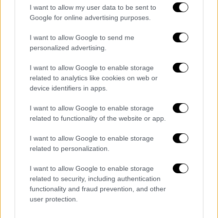
I want to allow my user data to be sent to
Google for online advertising purposes.
Σημειώνεται, ότι η νέα πρόεδρος της
I want to allow Google to send me
Βόρειας Μακεδονίας,
Γκορντάνα
personalized advertising.
Σιλιάνοφσκα (η οποία στις προεδρικές
I want to allow Google to enable storage
εκλογές της 8ης Μαΐου εξελέγη νέα
related to analytics like cookies on web or
πρόεδρος της χώρας, ως υποψήφια του
device identifiers in apps.
δεξιού κόμματος VMRO-DPMNE), κατά την
I want to allow Google to enable storage
ορκωμοσία της, στις 12 Μαΐου
αποκάλεσε τη
related to functionality of the website or app.
χώρα ως «Μακεδονία»
, παρά το γεγονός ότι
στο κείμενο του όρκου, το οποίο
I want to allow Google to enable storage
υπαγόρευσε ο πρόεδρος της απερχόμενης
related to personalization.
Βουλής, Γιόβαν Μίτρεσκι, καλώντας την
I want to allow Google to enable storage
Σιλιάνοφσκα να το επαναλάβει, η χώρα
related to security, including authentication
αναφερόταν ως «Βόρεια Μακεδονία».
functionality and fraud prevention, and other
user protection.
Η ενέργεια αυτή της νέας πρόεδρου της