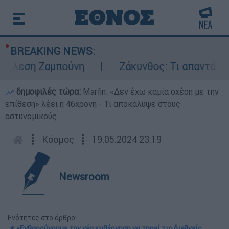
BREAKING NEWS:
έλεση Ζαμπούνη
Ζάκυνθος: Τι απαντά η ΕΛΑ
δημοφιλές τώρα:
Marfin: «Δεν έχω καμία σχέση με την
επίθεση» λέει η 46χρονη - Τι αποκάλυψε στους
αστυνομικούς
┋
Κόσμος
┋
19.05.2024 23:19
Newsroom
Ενότητες στο άρθρο:
📌 «Ενθαρρύνουμε την νέα κυβέρνηση να τηρεί τις διεθνείς