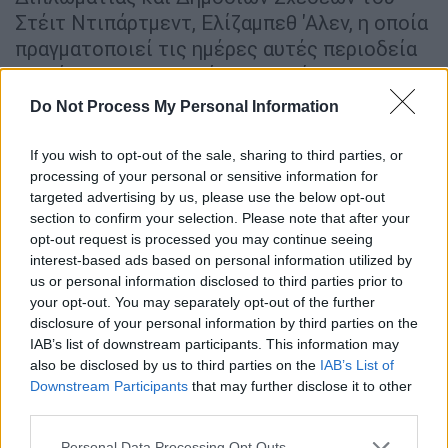
Στέιτ Ντιπάρτμεντ, Ελίζαμπεθ 'Αλεν, η οποία
πραγματοποιεί τις ημέρες αυτές περιοδεία
σε χώρες των Δυτικών Βαλκανίων.
Do Not Process My Personal Information
«Ενθαρρύνουμε την νέα κυβέρνηση
να τηρεί τις διεθνείς συμφωνίες»
If you wish to opt-out of the sale, sharing to third parties, or
processing of your personal or sensitive information for
«Φυσικά, υποστηρίζουμε τη
Συμφωνία των
targeted advertising by us, please use the below opt-out
Πρεσπών
και
απογοητευτήκαμε
όταν είδαμε
section to confirm your selection. Please note that after your
ότι η πρόεδρος
δεν χρησιμοποίησε το
opt-out request is processed you may continue seeing
interest-based ads based on personal information utilized by
πλήρες και επίσημο όνομα Βόρεια
us or personal information disclosed to third parties prior to
Μακεδονία
. Θα δούμε τι θα κάνει η
your opt-out. You may separately opt-out of the further
κυβέρνηση. Είμαστε σε
διαρκή διάλογο
με
disclosure of your personal information by third parties on the
την υπό σχηματισμό κυβέρνηση. Ως εκ
IAB’s list of downstream participants. This information may
also be disclosed by us to third parties on the
IAB’s List of
τούτου δεν θα ήθελα να προκαταλάβω για
Downstream Participants
that may further disclose it to other
κάποια συνέπεια εδώ, αλλά, φυσικά
third parties.
ελπίζουμε και ενθαρρύνουμε τη νέα ηγεσία
Please note that this website/app uses one or more Google
Personal Data Processing Opt Outs