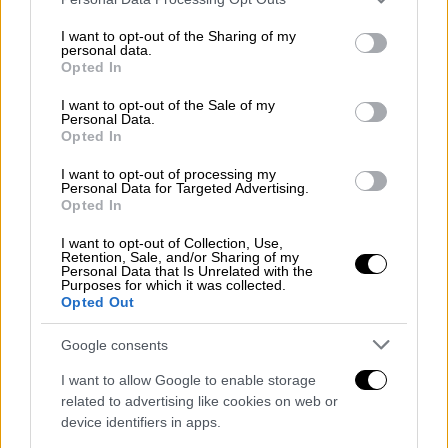
της Βόρειας Μακεδονίας να τηρήσει τις
services and may gather and store information including but
διεθνείς συμφωνίες» δήλωσε στην
not limited to your visit or usage behaviour. You may click to
I want to opt-out of the Sharing of my
ιστοσελίδα των Σκοπίων, "SDK", η
personal data.
grant or deny consent to Google and its third-party tags to
Opted In
υψηλόβαθμος αξιωματούχος του Στέιτ
use your data for below specified purposes in below Google
consent section.
Ντιπάρτμεντ.
I want to opt-out of the Sale of my
Personal Data.
Opted In
ΔΙΑΒΑΣΤΕ ΕΠΙΣΗΣ
I want to opt-out of processing my
Personal Data for Targeted Advertising.
Κόσμος
|
19.05.2024 21:46
Opted In
Ο Χαμενεΐ λέει στους Ιρανούς να μην
I want to opt-out of Collection, Use,
ανησυχούν για τη χώρα, στην πρώτη
Retention, Sale, and/or Sharing of my
Personal Data that Is Unrelated with the
του δήλωση για τον Ραΐσι
Purposes for which it was collected.
Opted Out
Κόσμος
|
19.05.2024 20:56
Google consents
Ιρανός αξιωματούχος: Σημεία ζωής
I want to allow Google to enable storage
από δύο άτομα στο ελικόπτερο του
related to advertising like cookies on web or
Ραΐσι
device identifiers in apps.