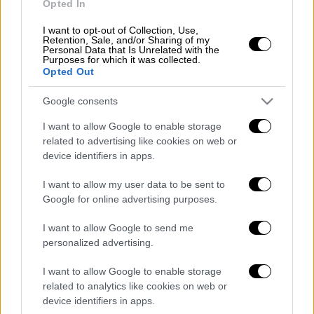
Opted In
νέο κανονισμό «Διαχείριση Επιστράτευσης
και Κατάστασης
Πολέμου
». Με αυτή την
I want to opt-out of Collection, Use,
Retention, Sale, and/or Sharing of my
αλλαγή, η
εξουσία
για την
επιστράτευση
και
Personal Data that Is Unrelated with the
Purposes for which it was collected.
την κήρυξη πολέμου μεταφέρεται από το
Opted Out
υπουργικό συμβούλιο στον ίδιο τον πρόεδρο
της χώρας.
Google consents
I want to allow Google to enable storage
related to advertising like cookies on web or
device identifiers in apps.
Τα σχολιά σας δημοσιεύονται άμεσα με δική σας ευθύνη. Το
ΕΘΝΟΣ θα παρεμβαίνει και τα προσβλητικά σχόλια θα
I want to allow my user data to be sent to
διαγράφονται
Google for online advertising purposes.
I want to allow Google to send me
personalized advertising.
I want to allow Google to enable storage
related to analytics like cookies on web or
device identifiers in apps.