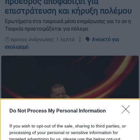
πρόεδρος αποφασίζει για
επιστράτευση και κήρυξη πολέμου
Ερωτήματα στα τουρκικά μέσα ενημέρωσης για το αν η
Τουρκία προετοιμάζεται για πόλεμο
🕛 χρόνος ανάγνωσης: 1 λεπτό ┋ 🗣️
Ανοικτό για
σχολιασμό
Do Not Process My Personal Information
If you wish to opt-out of the sale, sharing to third parties, or
processing of your personal or sensitive information for
targeted advertising by us, please use the below opt-out