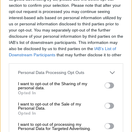
Ρετζέπ Ταγίπ Ερντογάν (AP)
section to confirm your selection. Please note that after your
opt-out request is processed you may continue seeing
interest-based ads based on personal information utilized by
Προσθέστε το ΕΘΝΟΣ στη Google
us or personal information disclosed to third parties prior to
your opt-out. You may separately opt-out of the further
Με ένα νέο διάταγμα που υπέγραψε ο
disclosure of your personal information by third parties on the
IAB’s list of downstream participants. This information may
Ρετζέπ Ταγίπ Ερντογάν
, η εξουσία να
also be disclosed by us to third parties on the
IAB’s List of
κηρύσσει επιστράτευση και πόλεμο περνά
Downstream Participants
that may further disclose it to other
από το υπουργικό συμβούλιο αποκλειστικά
third parties.
στα χέρια του
Τούρκου
προέδρου
.
Please note that this website/app uses one or more Google
Personal Data Processing Opt Outs
services and may gather and store information including but
Το διάταγμα δημοσιεύτηκε στην Εφημερίδα
not limited to your visit or usage behaviour. You may click to
I want to opt-out of the Sharing of my
της Κυβέρνησης, προκαλώντας
ερωτήματα
personal data.
grant or deny consent to Google and its third-party tags to
Opted In
στα
τουρκικά
μέσα ενημέρωσης
για το αν η
use your data for below specified purposes in below Google
Τουρκία
προετοιμάζεται
για
πόλεμο
.
consent section.
I want to opt-out of the Sale of my
Personal Data.
Opted In
Ο προηγούμενος
«Κανονισμός
Επιστράτευσης και Κατάστασης Πολέμου»
I want to opt-out of processing my
Personal Data for Targeted Advertising.
καταργήθηκε και αντικαταστάθηκε από τον