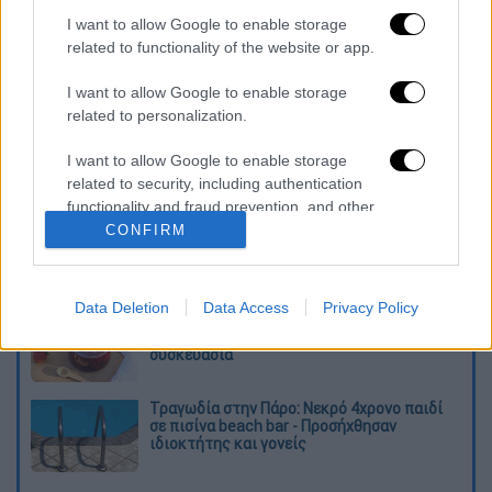
καταχώρηση
I want to allow Google to enable storage
related to functionality of the website or app.
Διαβάστε ακόμη
I want to allow Google to enable storage
related to personalization.
Θρήνος για τον Λιονέλ Μέσι: Πέθανε στα 68
του χρόνια ο πατέρας του, Χόρχε
I want to allow Google to enable storage
related to security, including authentication
functionality and fraud prevention, and other
Φωτιά στην Αττικοβοιωτία: Πώς στήθηκε η
user protection.
CONFIRM
μεγάλη επιχείρηση διάσωσης - 254 πολίτες
απομακρύνθηκαν διά θαλάσσης
Data Deletion
Data Access
Privacy Policy
Συναγερμός από τον ΕΦΕΤ: Ανακαλείται
γνωστή μαρμελάδα - Κίνδυνος θραύσης στη
συσκευασία
Τραγωδία στην Πάρο: Νεκρό 4χρονο παιδί
σε πισίνα beach bar - Προσήχθησαν
ιδιοκτήτης και γονείς