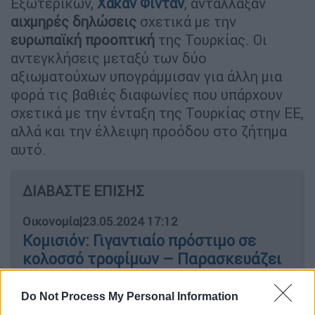
Εξωτερικών,
Χακάν Φιντάν
, αντάλλαξαν
αιχμηρές δηλώσεις
σχετικά με την
ευρωπαϊκή προοπτική
της Τουρκίας. Οι
αντεγκλήσεις μεταξύ των δύο
αξιωματούχων υπογράμμισαν για άλλη μια
φορά τις βαθιές διαφωνίες που υπάρχουν
σχετικά με την ένταξη της Τουρκίας στην ΕΕ,
αλλά και την έλλειψη προόδου στο ζήτημα
αυτό.
ΔΙΑΒΑΣΤΕ ΕΠΙΣΗΣ
Οικονομία
|
23.05.2024 17:12
Κομισιόν: Γιγαντιαίο πρόστιμο σε
κολοσσό τροφίμων – Παρασκευάζει
πασίγωνστες σοκολάτες
Do Not Process My Personal Information