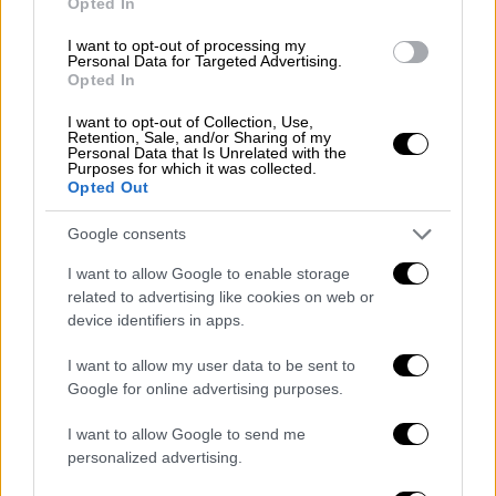
Opted In
«Η Τουρκία είναι υποψήφια χώρα. Ωστόσο,
I want to opt-out of processing my
σύμφωνα με την απόφαση του Ευρωπαϊκού
Personal Data for Targeted Advertising.
Συμβουλίου,
οι διαπραγματεύσεις έχουν
Opted In
ανασταλεί
, λόγω οπισθοδρόμησης στο
I want to opt-out of Collection, Use,
ζήτημα του κράτους δικαίου. Η Τουρκία
Retention, Sale, and/or Sharing of my
Personal Data that Is Unrelated with the
μπορεί να αλλάξει αυτή την απόφαση με
Purposes for which it was collected.
Opted Out
μεταρρυθμίσεις στο κράτος δικαίου».
Google consents
Χακάν Φιντάν: Η ΕΕ πρέπει να
εγκαταλείψει την «πολιτική της
I want to allow Google to enable storage
related to advertising like cookies on web or
ταυτότητας»
device identifiers in apps.
Απαντώντας ο Τούρκος υπουργός
I want to allow my user data to be sent to
Εξωτερικών
επιχείρησε να στρέψει
τη
Google for online advertising purposes.
συζήτηση
στη
στρατηγική σημασία
της
I want to allow Google to send me
ένταξης της Τουρκίας στην Ευρωπαϊκή
personalized advertising.
Ένωση, ενώ παράλληλα
κατηγόρησε