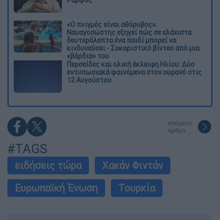
«Ο πνιγμός είναι αθόρυβος»:
Ναυαγοσώστης εξηγεί πώς σε ελάχιστα
δευτερόλεπτα ένα παιδί μπορεί να
κινδυνεύσει - Σοκαριστικό βίντεο από μια
«βάρδια» του
Περσείδες και ολική έκλειψη Ηλίου: Δύο
εντυπωσιακά φαινόμενα στον ουρανό στις
12 Αυγούστου
επόμενο
άρθρο
#TAGS
ειδήσεις τώρα
Χακάν Φιντάν
Ευρωπαϊκή Ένωση
Τουρκία