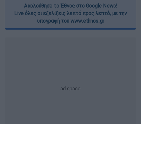
Ακολούθησε το Έθνος στο Google News!
Live όλες οι εξελίξεις λεπτό προς λεπτό, με την
υπογραφή του www.ethnos.gr