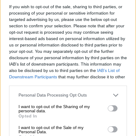
If you wish to opt-out of the sale, sharing to third parties, or
Όλιβερ Βάρχελι: Χρειάζονται
processing of your personal or sensitive information for
targeted advertising by us, please use the below opt-out
μεταρρυθμίσεις στο κράτος δικαίου
section to confirm your selection. Please note that after your
opt-out request is processed you may continue seeing
Ο επίτροπος για τη διεύρυνση της ΕΕ,
interest-based ads based on personal information utilized by
Όλιβερ Βάρχελι
, αφήνοντας
αιχμές
για τη
us or personal information disclosed to third parties prior to
στάση της Άγκυρας
στο ζήτημα του κράτους
your opt-out. You may separately opt-out of the further
δικαίου, κατέστησε σαφές στον Χακάν
disclosure of your personal information by third parties on the
IAB’s list of downstream participants. This information may
Φιντάν ότι
είναι στο χέρι της Τουρκίας
η
also be disclosed by us to third parties on the
IAB’s List of
ανατροπή της απόφασης του
Ευρωπαϊκού
Downstream Participants
that may further disclose it to other
Συμβουλίου
για αναστολή των
third parties.
διαπραγματεύσεων. Ο επίτροπος
Please note that this website/app uses one or more Google
Personal Data Processing Opt Outs
υπογραμμίζει ότι η Τουρκία έχει τη
services and may gather and store information including but
δυνατότητα να ανατρέψει αυτή την απόφαση,
not limited to your visit or usage behaviour. You may click to
I want to opt-out of the Sharing of my
personal data.
αλλά αυτό προϋποθέτει σημαντικές
grant or deny consent to Google and its third-party tags to
Opted In
use your data for below specified purposes in below Google
μεταρρυθμίσεις και βελτιώσεις στη
consent section.
I want to opt-out of the Sale of my
λειτουργία του κράτους δικαίου.
Personal Data.