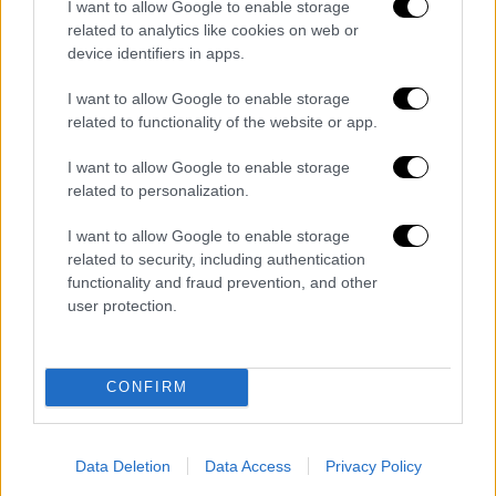
ορισμένα κράτη - μέλη
ότι
υψώνουν εμπόδια
I want to allow Google to enable storage
στην ευρωπαϊκή προοπτική της Άγκυρας
related to analytics like cookies on web or
device identifiers in apps.
μέσω μιας νέας «πολιτικής της ταυτότητας»,
όπως την ονόμασε. Ο Φιντάν υποστήριξε ότι
I want to allow Google to enable storage
αυτή η πολιτική χρησιμοποιείται ως μέσο
related to functionality of the website or app.
προπαγάνδας, με αντιτουρκική και
I want to allow Google to enable storage
αντιισλαμική ρητορική, για να κερδίζονται
related to personalization.
«
φτηνές
»
ψήφοι
και να ανεβαίνουν στην
εξουσία λαϊκιστές πολιτικοί.
I want to allow Google to enable storage
related to security, including authentication
«Στην πραγματικότητα,
το ερώτημα
της
functionality and fraud prevention, and other
στρατηγικής σημασίας της Τουρκίας για την
user protection.
Ευρωπαϊκή Ένωση θα πρέπει πρώτα να
απαντηθεί από τους Ευρωπαίους φίλους
CONFIRM
μας.
Το γεγονός ότι ορισμένα κράτη μέλη της
Ευρωπαϊκής Ένωσης ακολουθούν την
Data Deletion
Data Access
Privacy Policy