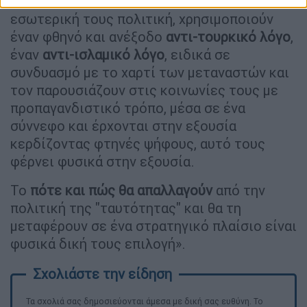
πολιτική της "ταυτότητας", ειδικά στην
εσωτερική τους πολιτική, χρησιμοποιούν
έναν φθηνό και ανέξοδο
αντι-τουρκικό λόγο
,
έναν
αντι-ισλαμικό
λόγο
, ειδικά σε
συνδυασμό με το χαρτί των μεταναστών και
τον παρουσιάζουν στις κοινωνίες τους με
προπαγανδιστικό τρόπο, μέσα σε ένα
σύννεφο και έρχονται στην εξουσία
κερδίζοντας φτηνές ψήφους, αυτό τους
φέρνει φυσικά στην εξουσία.
Το
πότε και πώς θα απαλλαγούν
από την
πολιτική της "ταυτότητας" και θα τη
μεταφέρουν σε ένα στρατηγικό πλαίσιο είναι
φυσικά δική τους επιλογή».
Τα σχολιά σας δημοσιεύονται άμεσα με δική σας ευθύνη. Το