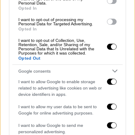
στα
γεννητικά όργανα
με τη χρήση
Personal Data.
στρατιωτικών τηλεφώνων πεδίου
Opted In
σοβιετικής εποχής και απειλές βιασμού. Η
I want to opt-out of processing my
συνέπεια σε αυτές τις αφηγήσεις
Personal Data for Targeted Advertising.
Opted In
υποδεικνύει μια συστηματική προσέγγιση
από τις ρωσικές δυνάμεις για τη χρήση
I want to opt-out of Collection, Use,
Retention, Sale, and/or Sharing of my
σεξουαλικής βίας ως μέσο ελέγχου και
Personal Data that Is Unrelated with the
Purposes for which it was collected.
υποταγής.
Opted Out
Ρόλος του ρωσικού μηχανισμού
Google consents
ασφαλείας
I want to allow Google to enable storage
related to advertising like cookies on web or
Οι ρωσικές δυνάμεις ασφαλείας,
device identifiers in apps.
συμπεριλαμβανομένης της FSB και της
παραστρατιωτικής αστυνομικής δύναμης
I want to allow my user data to be sent to
Rosgvardia
, εμπλέκονται σε αυτές τις
Google for online advertising purposes.
καταχρήσεις. Οι επιζώντες συχνά
I want to allow Google to send me
αναγνώρισαν τους βασανιστές τους ως
personalized advertising.