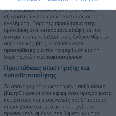
Οι
Ουκρανοί εισαγγελείς
επιδιώκουν ενεργά
την εκδίκαση υποθέσεων κατά Ρώσων
αξιωματικών που εμπλέκονται σε αυτά τα
εγκλήματα. Παρά τις
προκλήσεις
στην
πρόσβαση στα κατεχόμενα εδάφη και το
στίγμα που περιβάλλει τους άνδρες θύματα
σεξουαλικής βίας, καταβάλλονται
προσπάθειες
για την τεκμηρίωση και τη
δίωξη αυτών των
κακοποιήσεων
.
Προσπάθειες υποστήριξης και
ευαισθητοποίησης
Σε απάντηση στην εκτεταμένη
σεξουαλική
βία, η
Ουκρανία έχει εφαρμόσει προγράμματα
κατάρτισης για εισαγγελείς και δημόσιους
υπαλλήλους σχετικά με προσεγγίσεις
προσανατολισμένες στα θύματα και την