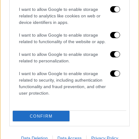
αξιωματικούς της FSB. Η FSB έχει
δημιουργήσει
περιφερειακά γραφεία
στα
I want to allow Google to enable storage
related to analytics like cookies on web or
κατεχόμενα ουκρανικά εδάφη, συμβάλλοντας
device identifiers in apps.
στο συντονισμό και την εφαρμογή αυτών
των βίαιων τακτικών. Η Rosgvardia, που
I want to allow Google to enable storage
αναφέρεται απευθείας στον πρόεδρο
related to functionality of the website or app.
Πούτιν, εργάζεται παράλληλα με τον στρατό
I want to allow Google to enable storage
για την καταστολή των διαφωνιών και τον
related to personalization.
εκφοβισμό του τοπικού
πληθυσμού
.
I want to allow Google to enable storage
Νομικές επιπτώσεις και επιπτώσεις
related to security, including authentication
functionality and fraud prevention, and other
στα ανθρώπινα δικαιώματα
user protection.
Η σεξουαλική βία σε ένοπλες συγκρούσεις
απαγορεύεται από το
διεθνές δίκαιο
,
CONFIRM
συμπεριλαμβανομένων των Συμβάσεων της
Γενεύης και του Καταστατικού της Ρώμης
του Διεθνούς Ποινικού Δικαστηρίου (ΔΠΔ).
Data Deletion
Data Access
Privacy Policy