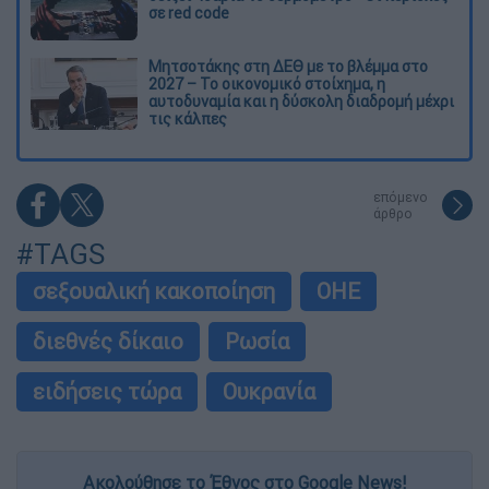
σε red code
Μητσοτάκης στη ΔΕΘ με το βλέμμα στο
2027 – Το οικονομικό στοίχημα, η
αυτοδυναμία και η δύσκολη διαδρομή μέχρι
τις κάλπες
επόμενο
άρθρο
#TAGS
σεξουαλική κακοποίηση
ΟΗΕ
διεθνές δίκαιο
Ρωσία
ειδήσεις τώρα
Ουκρανία
Ακολούθησε το Έθνος στο Google News!