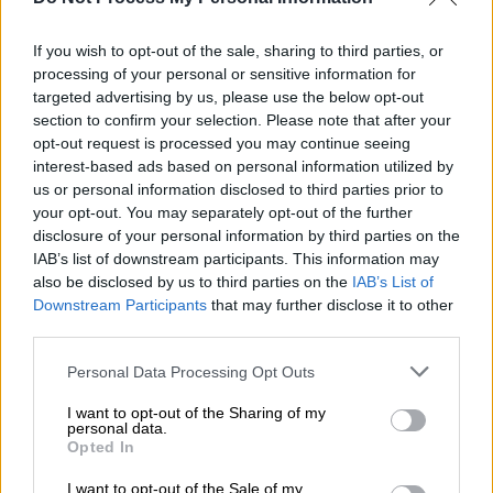
στις κατεχόμενες περιοχές. Το Συμβούλιο
Ασφαλείας των Ηνωμένων Εθνών ανέφερε
If you wish to opt-out of the sale, sharing to third parties, or
85 τεκμηριωμένες περιπτώσεις
processing of your personal or sensitive information for
σεξουαλικής βίας που σχετίζονται με
targeted advertising by us, please use the below opt-out
συγκρούσεις στην Ουκρανία το 2023, με
section to confirm your selection. Please note that after your
θύματα άνδρες και γυναίκες.
opt-out request is processed you may continue seeing
interest-based ads based on personal information utilized by
Συνεντεύξεις και μαρτυρίες
us or personal information disclosed to third parties prior to
your opt-out. You may separately opt-out of the further
Το CNN διεξήγαγε συνεντεύξεις με
disclosure of your personal information by third parties on the
IAB’s list of downstream participants. This information may
τέσσερις άνδρες επιζώντες
, λαμβάνοντας
also be disclosed by us to third parties on the
IAB’s List of
μαρτυρίες από άλλους που κρατούνται σε
Downstream Participants
that may further disclose it to other
διάφορες κατεχόμενες περιοχές της
third parties.
Ουκρανίας. Οι ιστορίες τους επιβεβαιώνουν
Please note that this website/app uses one or more Google
Personal Data Processing Opt Outs
τις αναφορές για συστηματική σεξουαλική
services and may gather and store information including but
βία που χρησιμοποιείται από τις ρωσικές
not limited to your visit or usage behaviour. You may click to
I want to opt-out of the Sharing of my
personal data.
δυνάμεις. Οι μέθοδοι βασανισμού που
grant or deny consent to Google and its third-party tags to
Opted In
use your data for below specified purposes in below Google
περιγράφονται περιλαμβάνουν
ηλεκτροσόκ
consent section.
I want to opt-out of the Sale of my