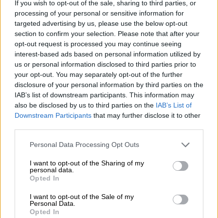
If you wish to opt-out of the sale, sharing to third parties, or
processing of your personal or sensitive information for
targeted advertising by us, please use the below opt-out
ΔΙΑΒΑΣΤΕ ΕΠΙΣΗΣ
section to confirm your selection. Please note that after your
opt-out request is processed you may continue seeing
Κόσμος
|
05.06.2024 12:54
interest-based ads based on personal information utilized by
Χειμάρρα: Παραιτήθηκε η διορισμένη
us or personal information disclosed to third parties prior to
δήμαρχος, Μπλερίνα Μπάλα
your opt-out. You may separately opt-out of the further
disclosure of your personal information by third parties on the
IAB’s list of downstream participants. This information may
also be disclosed by us to third parties on the
IAB’s List of
Downstream Participants
that may further disclose it to other
Τα μέτρα κατά της διακίνησης
third parties.
Ο
Τούρκος
νομάρχης, σε συνάντηση με
Please note that this website/app uses one or more Google
Personal Data Processing Opt Outs
services and may gather and store information including but
εκπροσώπους του Τύπου, παρουσίασε τα
not limited to your visit or usage behaviour. You may click to
I want to opt-out of the Sharing of my
μέτρα που έχουν ληφθεί για την
personal data.
grant or deny consent to Google and its third-party tags to
Opted In
καταπολέμηση της παράνομης
use your data for below specified purposes in below Google
μετανάστευσης
και της
τρομοκρατίας
.
consent section.
I want to opt-out of the Sale of my
Personal Data.
Τόνισε ότι οι δυνάμεις της Αστυνομίας και
Opted In