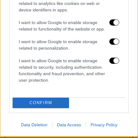
έτους
. Επιπλέον, οι αρχές προχώρησαν στη
related to analytics like cookies on web or
device identifiers in apps.
σύλληψη 274 διακινητών ανθρώπων τους
πρώτους 5 μήνες του έτους, ενώ 210 μέλη
I want to allow Google to enable storage
τρομοκρατικών οργανώσεων που
related to functionality of the website or app.
επιχειρούσαν να διαφύγουν στο εξωτερικό
I want to allow Google to enable storage
οδηγήθηκαν ενώπιον της δικαιοσύνης.
related to personalization.
Η
κατάσταση
στην Αδριανούπολη
δείχνει ότι
I want to allow Google to enable storage
οι αρχές στα ελληνοτουρκικά σύνορα
related to security, including authentication
functionality and fraud prevention, and other
παραμένουν σε επιφυλακή, παρά την
user protection.
εντατικοποίηση των προσπαθειών των
τουρκικών αρχών για τη διαχείριση των
μεταναστευτικών ροών.
CONFIRM
Data Deletion
Data Access
Privacy Policy
Τα σχολιά σας δημοσιεύονται άμεσα με δική σας ευθύνη. Το
ΕΘΝΟΣ θα παρεμβαίνει και τα προσβλητικά σχόλια θα
διαγράφονται