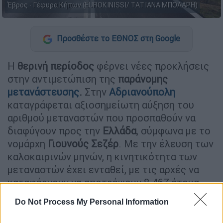
Έβρος - Γέφυρα Κήπων (EUROKINISSI/ ΤΑΤΙΑΝΑ ΜΠΟΛΑΡΗ)
Προσθέστε το ΕΘΝΟΣ στη Google
Η
θερινή περίοδος
φέρνει νέες προκλήσεις
στην αντιμετώπιση της
παράνομης
μετανάστευσης
.
Στην
Αδριανούπολη
καταγράφεται αξιοσημείωτη αύξηση του
αριθμού μεταναστών που προσπαθούν να
διαφύγουν προς την
Ελλάδα
, σύμφωνα με το
νομάρχη
Γιουνούς
Σεζέρ
. Με την έλευση των
καλοκαιρινών μηνών, η κινητικότητα των
μεταναστών έχει ενταθεί, με τις αρχές να
καταφέρνουν να αποτρέψουν 8.467 άτομα
κατά την παράνομη έξοδό τους από την
Do Not Process My Personal Information
Τουρκία,
μόνο τους πρώτους 5 μήνες του
έτους.