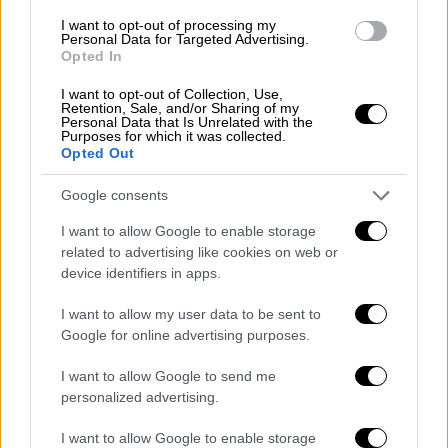
της Χωροφυλακής εργάζονται αδιάκοπα για
την αντιμετώπιση της λαθραίας διακίνησης
I want to opt-out of processing my
Personal Data for Targeted Advertising.
μεταναστών, σημειώνοντας σημαντικές
Opted In
επιτυχίες στους ρυθμούς συλλήψεων.
I want to opt-out of Collection, Use,
«Υπάρχουν
106
σημεία ελέγχου στον νομό
Retention, Sale, and/or Sharing of my
Personal Data that Is Unrelated with the
μας, εκ των οποίων τα 16 είναι σταθερά, ενώ
Purposes for which it was collected.
Opted Out
τα υπόλοιπα μεταβάλλονται ανάλογα με τις
ανάγκες» ανέφερε ο
Σεζέρ
. «Το 75% των
Google consents
συλλήψεων πραγματοποιείται χάρη στα
I want to allow Google to enable storage
προληπτικά μέτρα πριν από την άφιξη στη
related to advertising like cookies on web or
συνοριακή γραμμή. Οι δυνάμεις μας
device identifiers in apps.
βρίσκονται στο πεδίο 24 ώρες το 24ωρο,
επιδεικνύοντας αυταπάρνηση».
I want to allow my user data to be sent to
Google for online advertising purposes.
Οι αριθμοί είναι ενδεικτικοί: μόνο το Μάιο,
I want to allow Google to send me
οι αρχές συνέλαβαν 3.021 παράτυπους
personalized advertising.
μετανάστες
,
σημειώνοντας αύξηση 7% σε
σύγκριση με τον ίδιο μήνα του περασμένου
I want to allow Google to enable storage