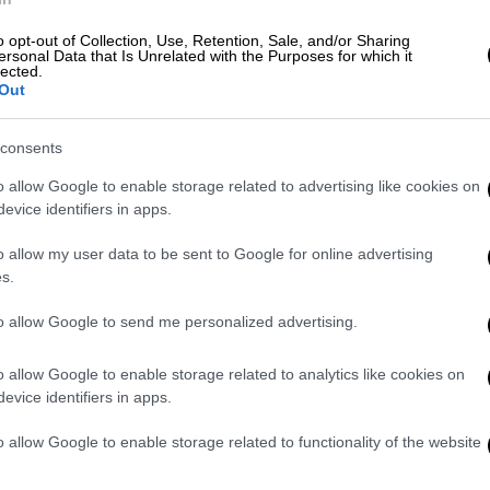
 της και ακολούθησε η Μπριζίτ Μακρόν, η
o opt-out of Collection, Use, Retention, Sale, and/or Sharing
ersonal Data that Is Unrelated with the Purposes for which it
 στην τοποθέτηση του δικού της
lected.
επτό περισυλλογής, η Πρώτη Κυρία άπλωσε
Out
 φάνηκε κάπως διστακτική
να προσφέρει το
ι
ασυνήθιστο
για τα μέλη του κοινού να
consents
λικά, η Μπριζίτ
έσφιξε απαλά το χέρι της
o allow Google to enable storage related to advertising like cookies on
ο γυναίκες στάθηκαν μαζί μπροστά στο
evice identifiers in apps.
o allow my user data to be sent to Google for online advertising
s.
της Μπριζίτ, η επαφή με τη βασιλική
ις. Ενώ ο επίσημος ιστότοπος της
to allow Google to send me personalized advertising.
δεν υπάρχουν «υποχρεωτικοί κώδικες
τη βασίλισσα ή άλλους βασιλικούς, υπάρχει
o allow Google to enable storage related to analytics like cookies on
ει κατά της σωματικής επαφής.
evice identifiers in apps.
reaks Royal protocol as she tries to
o allow Google to enable storage related to functionality of the website
Day memorial in Normandy
#Macron