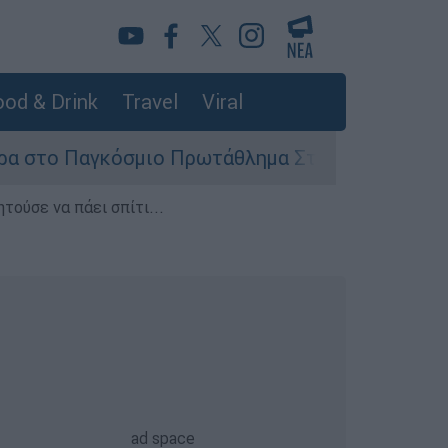
od & Drink
Travel
Viral
κόσμιο Πρωτάθλημα Στίβου Κ20
Στον εισα
τούσε να πάει σπίτι...