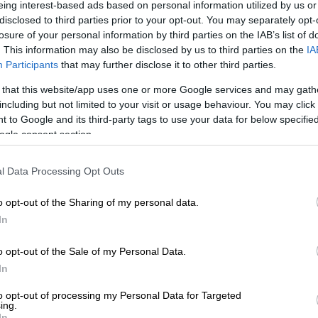
ου - ο οποίος εκφώνησε εντυπωσιακά τη
eing interest-based ads based on personal information utilized by us or
disclosed to third parties prior to your opt-out. You may separately opt-
υέλ Μακρόν
, ο μονάρχης και ο Γάλλος
losure of your personal information by third parties on the IAB’s list of
ετανικό μνημείο της Νορμανδίας για να
. This information may also be disclosed by us to third parties on the
IA
Participants
that may further disclose it to other third parties.
 that this website/app uses one or more Google services and may gath
including but not limited to your visit or usage behaviour. You may click 
 to Google and its third-party tags to use your data for below specifi
ogle consent section.
α μετά: Οι Έλληνες, ο κοιμώμενος
 τα φιλμ που χάθηκαν
l Data Processing Opt Outs
o opt-out of the Sharing of my personal data.
In
ία
της Γαλλίας,
Μπριζίτ Μακρόν
, και οι δύο
o opt-out of the Sale of my Personal Data.
ης στεφάνια. Ωστόσο, ένα αναπάντεχο
In
α αυτού του μέρους της τελετής.
to opt-out of processing my Personal Data for Targeted
ην Καμίλα και την Μπριζίτ
ing.
In