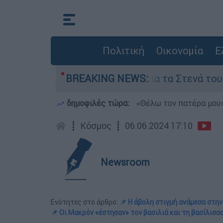
Πολιτική
Οικονομία
Ε
 όροι της Τεχεράνης για τα Στενά του Ορμούζ
BREAKING NEWS:
δημοφιλές τώρα:
«Θέλω τον πατέρα μου»:
┋
Κόσμος
┋
06.06.2024 17:10
Newsroom
Ενότητες στο άρθρο:
📌 Η άβολη στιγμή ανάμεσα στην
📌 Οι Μακρόν «έστησαν» τον βασιλιά και τη βασίλισσ