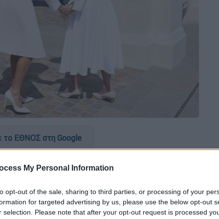
 το ΕΘΝΟΣ στη Google
οδέχθηκαν σήμερα τον
βασιλιά Κάρολο
και
ocess My Personal Information
τελετή για τον εορτασμό της 80ής επετείου
ία επεφύλασσε μερικές απροσδόκητες
to opt-out of the sale, sharing to third parties, or processing of your per
formation for targeted advertising by us, please use the below opt-out s
r selection. Please note that after your opt-out request is processed y