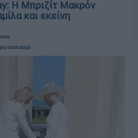
ay: Η Μπριζίτ Μακρόν
μίλα και εκείνη
ισσα
για σχολιασμό