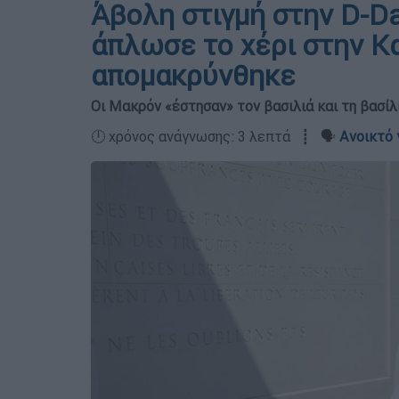
Άβολη στιγμή στην D-D
άπλωσε το χέρι στην Κα
απομακρύνθηκε
Οι Μακρόν «έστησαν» τον βασιλιά και τη βασίλ
🕛 χρόνος ανάγνωσης: 3 λεπτά ┋ 🗣️
Ανοικτό 