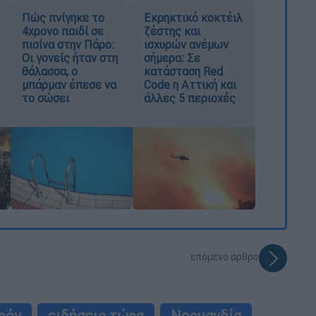
Πώς πνίγηκε το
Εκρηκτικό κοκτέιλ
4χρονο παιδί σε
ζέστης και
πισίνα στην Πάρο:
ισχυρών ανέμων
Οι γονείς ήταν στη
σήμερα: Σε
θάλασσα, ο
κατάσταση Red
μπάρμαν έπεσε να
Code η Αττική και
το σώσει
άλλες 5 περιοχές
επόμενο άρθρο
ρόν
ειδήσεις τώρα
Νορμανδία