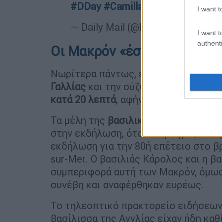
#DDay
#Camilla
#Royals
pic.twi
I want t
— Daily Mail (@DailyMail)
June 6,
I want t
authenti
Οι Μακρόν «έστησαν» τον βα
Νωρίτερα πάντως, είχε σημειωθεί κι
Γαλλίας
και την σύζυγό του να καθυσ
κατά 20 λεπτά
, αφήνοντας τον βασιλι
Τα μέλη της
βασιλικής οικογένειας
τη
στην εκδήλωση, όταν ο αρχηγός του 
εκδήλωση για την 80ή επέτειο στο β
sur-Mer. Ο βασιλιάς Κάρολος και η β
συμπεριφορά αυτή των Μακρόν, όμως
συνέβη και αναφέρθηκαν ευρέως.
Το τηλεοπτικό πρακτορείο ειδήσεων 
βασίλισσα της Αγγλίας είχαν ήδη καθ