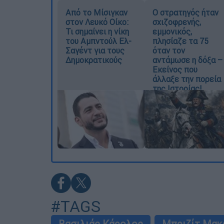
Από το Μίσιγκαν
O στρατηγός ήταν
στον Λευκό Οίκο:
σχιζοφρενής,
Τι σημαίνει η νίκη
εμμονικός,
του Αμπντούλ Ελ-
πλησίαζε τα 75
Σαγέντ για τους
όταν τον
Δημοκρατικούς
αντάμωσε η δόξα –
Εκείνος που
άλλαξε την πορεία
της Ιστορίας!
#TAGS
Βασιλιάς Κάρολος
Μπριζίτ Μακ