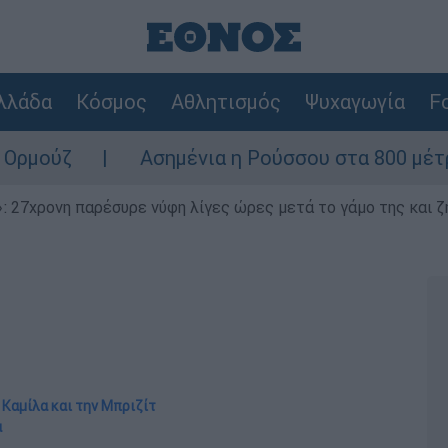
λλάδα
Κόσμος
Αθλητισμός
Ψυχαγωγία
Fo
Ασημένια η Ρούσσου στα 800 μέτρα στο Παγ
 27χρονη παρέσυρε νύφη λίγες ώρες μετά το γάμο της και ζη
 Καμίλα και την Μπριζίτ
α