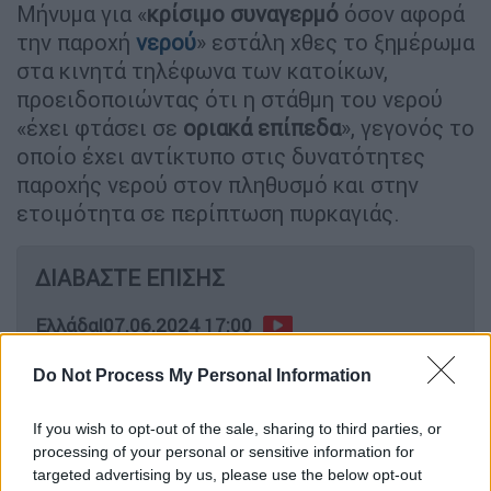
Μήνυμα για «
κρίσιμο συναγερμό
όσον αφορά
την παροχή
νερού
» εστάλη χθες το ξημέρωμα
στα κινητά τηλέφωνα των κατοίκων,
προειδοποιώντας ότι η στάθμη του νερού
«έχει φτάσει σε
οριακά επίπεδα
», γεγονός το
οποίο έχει αντίκτυπο στις δυνατότητες
παροχής νερού στον πληθυσμό και στην
ετοιμότητα σε περίπτωση πυρκαγιάς.
ΔΙΑΒΑΣΤΕ ΕΠΙΣΗΣ
Ελλάδα
|
07.06.2024 17:00
Σύμη: Ανατροπή για τον Μάικλ
Do Not Process My Personal Information
Μόσλεϊ – Φωτογραφία ντοκουμέντο
τον δείχνει σε αστικό περιβάλλον!
If you wish to opt-out of the sale, sharing to third parties, or
processing of your personal or sensitive information for
targeted advertising by us, please use the below opt-out