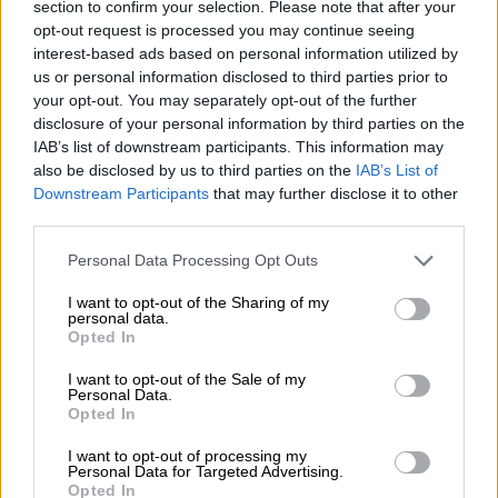
section to confirm your selection. Please note that after your
Απευθύνοντας
έκκληση
στα νοικοκυριά και
opt-out request is processed you may continue seeing
στις επιχειρήσεις να περιορίσουν τη χρήση
interest-based ads based on personal information utilized by
us or personal information disclosed to third parties prior to
νερού, η δήμαρχος Τζιοτί Γκόντεκ
your opt-out. You may separately opt-out of the further
συνέστησε στον κόσμο «
να μην κάνει ντους
ή
disclosure of your personal information by third parties on the
μπάνιο, ούτε να πλένει τα πιάτα ή τα ρούχα»
IAB’s list of downstream participants. This information may
έως ότου επιλυθεί η κατάσταση.
also be disclosed by us to third parties on the
IAB’s List of
Downstream Participants
that may further disclose it to other
third parties.
Here’s why you have no water in
Calgary right now. Main break in
Please note that this website/app uses one or more Google
Personal Data Processing Opt Outs
Montgomery. City crews not here
services and may gather and store information including but
not limited to your visit or usage behaviour. You may click to
I want to opt-out of the Sharing of my
yet.
#yyc
#yycroads
personal data.
grant or deny consent to Google and its third-party tags to
pic.twitter.com/UQvMMzmS8E
Opted In
use your data for below specified purposes in below Google
consent section.
I want to opt-out of the Sale of my
— Randy Risling (@RandyRisling)
Personal Data.
June 6, 2024
Opted In
I want to opt-out of processing my
Μπορεί να χρειαστεί «πολύς καιρός»
Personal Data for Targeted Advertising.
Opted In