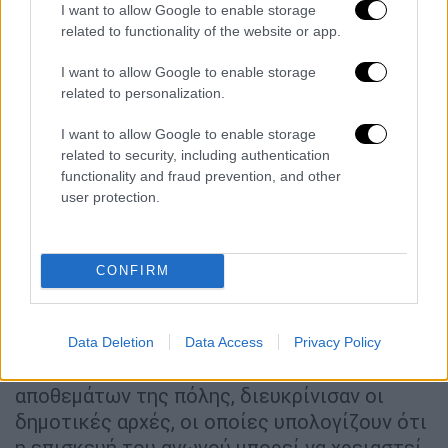
I want to allow Google to enable storage
related to functionality of the website or app.
As a precautionary measure, Alberta
Health Services (AHS) has ordered
I want to allow Google to enable storage
related to personalization.
The City of Calgary to issue a Boil
Water Advisory for the community of
I want to allow Google to enable storage
Bowness, effective immediately.
related to security, including authentication
functionality and fraud prevention, and other
user protection.
1/4
pic.twitter.com/qVjyFxxdpE
— City of Calgary (@cityofcalgary)
June 6, 2024
CONFIRM
Τα
αίτια
της ρήξης στον αγωγό παραμένουν
άγνωστα, αλλά ήδη υπάρχει πρόβλημα
Data Deletion
Data Access
Privacy Policy
πλήρωσης στα φυσιολογικά επίπεδα των
αποθεμάτων της πόλης, διευκρίνισαν οι
δημοτικές αρχές, οι οποίες υπολογίζουν ότι
η επισκευή του αγωγού μπορεί να χρειαστεί