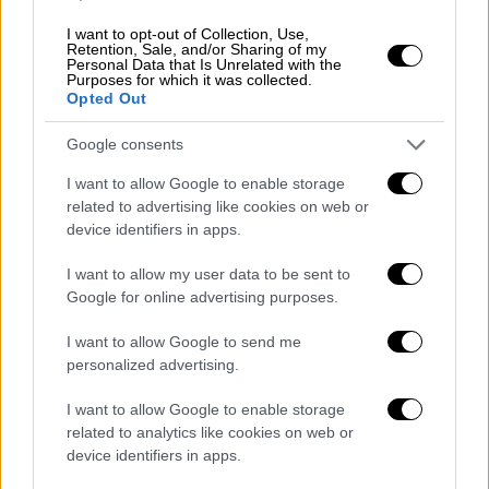
για να επισκευαστεί ο αγωγός
I want to opt-out of Collection, Use,
Στη συνοικία στην οποία έσπασε ο αγωγός
Retention, Sale, and/or Sharing of my
Personal Data that Is Unrelated with the
ύδρευσης, τα αυτοκίνητα κινούνται μέσα σε
Purposes for which it was collected.
Opted Out
ποτάμια νερού που έχει κατακλύσει τους
δρόμους, ενώ έχει δοθεί σύσταση στους
Google consents
κατοίκους να βράζουν νερό για να πίνουν ή
I want to allow Google to enable storage
να πλένουν τα δόντια τους.
related to advertising like cookies on web or
device identifiers in apps.
«Κάθε σταγόνα μετρά μέχρι να επιδιορθωθεί
(το πρόβλημα). Όλοι οι κάτοικοι της πόλης
I want to allow my user data to be sent to
πρέπει να μείνουν ενωμένοι», δήλωσε η Σου
Google for online advertising purposes.
Χένρι, υπεύθυνη της υπηρεσίας διαχείρισης
I want to allow Google to send me
εκτάκτων καταστάσεων του Κάλγκαρι σε
personalized advertising.
συνέντευξη Τύπου.
I want to allow Google to enable storage
On the evening of Wednesday, June 5
related to analytics like cookies on web or
an extensive water main break
device identifiers in apps.
occurred in Bowness.