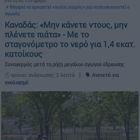
Ενότητες στο άρθρο:
📌 Μπορεί να χρειαστεί «πολύς καιρός» για να επισκευαστεί ο
αγωγός
Καναδάς: «Μην κάνετε ντους, μην
πλένετε πιάτα» - Με το
σταγονόμετρο το νερό για 1,4 εκατ.
κατοίκους
Συναγερμός μετά τη ρήξη μεγάλου αγωγού ύδρευσης
🕛 χρόνος ανάγνωσης: 2 λεπτά ┋ 🗣️
Ανοικτό για
σχολιασμό