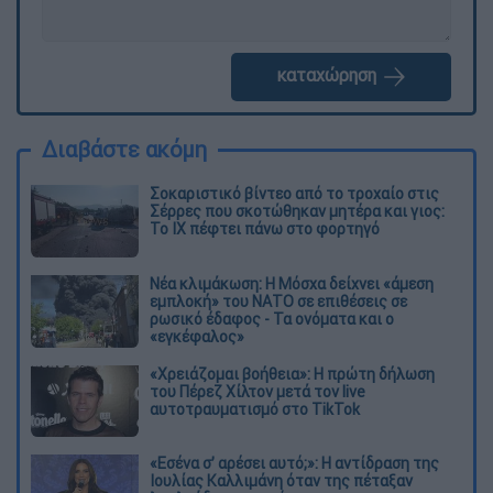
καταχώρηση
Διαβάστε ακόμη
Σοκαριστικό βίντεο από το τροχαίο στις
Σέρρες που σκοτώθηκαν μητέρα και γιος:
Το ΙΧ πέφτει πάνω στο φορτηγό
Νέα κλιμάκωση: Η Μόσχα δείχνει «άμεση
εμπλοκή» του ΝΑΤΟ σε επιθέσεις σε
ρωσικό έδαφος - Τα ονόματα και ο
«εγκέφαλος»
«Χρειάζομαι βοήθεια»: Η πρώτη δήλωση
του Πέρεζ Χίλτον μετά τον live
αυτοτραυματισμό στο TikTok
«Εσένα σ’ αρέσει αυτό;»: Η αντίδραση της
Ιουλίας Καλλιμάνη όταν της πέταξαν