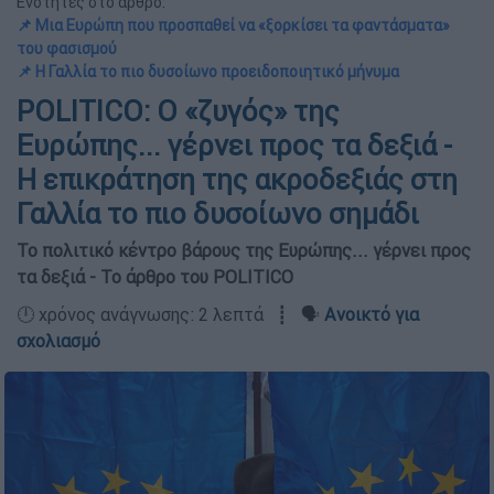
Ενότητες στο άρθρο:
📌 Μια Ευρώπη που προσπαθεί να «ξορκίσει τα φαντάσματα»
του φασισμού
📌 Η Γαλλία το πιο δυσοίωνο προειδοποιητικό μήνυμα
POLITICO: Ο «ζυγός» της
Ευρώπης... γέρνει προς τα δεξιά -
Η επικράτηση της ακροδεξιάς στη
Γαλλία το πιο δυσοίωνο σημάδι
Το πολιτικό κέντρο βάρους της Ευρώπης... γέρνει προς
τα δεξιά - Το άρθρο του POLITICO
🕛 χρόνος ανάγνωσης: 2 λεπτά ┋ 🗣️
Ανοικτό για
σχολιασμό