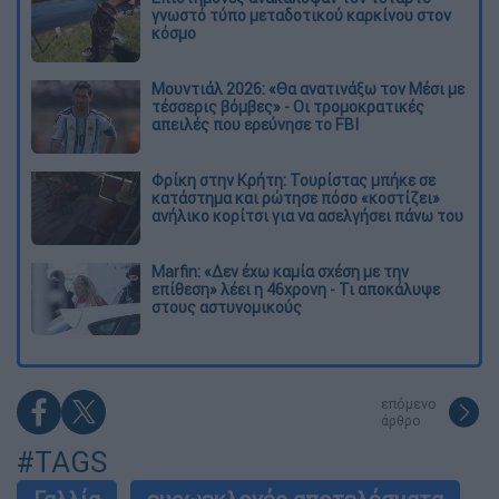
γνωστό τύπο μεταδοτικού καρκίνου στον
κόσμο
Μουντιάλ 2026: «Θα ανατινάξω τον Μέσι με
τέσσερις βόμβες» - Οι τρομοκρατικές
απειλές που ερεύνησε το FBI
Φρίκη στην Κρήτη: Τουρίστας μπήκε σε
κατάστημα και ρώτησε πόσο «κοστίζει»
ανήλικο κορίτσι για να ασελγήσει πάνω του
Marfin: «Δεν έχω καμία σχέση με την
επίθεση» λέει η 46χρονη - Τι αποκάλυψε
στους αστυνομικούς
επόμενο
άρθρο
#TAGS