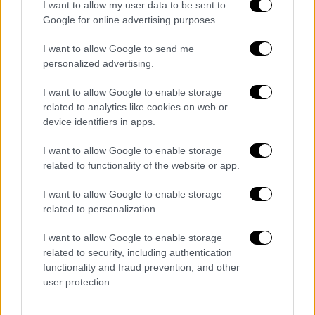
I want to allow my user data to be sent to
Google for online advertising purposes.
I want to allow Google to send me
personalized advertising.
video
I want to allow Google to enable storage
related to analytics like cookies on web or
device identifiers in apps.
I want to allow Google to enable storage
related to functionality of the website or app.
Το πιο δυσοίωνο προειδοποιητικό μήνυμα
I want to allow Google to enable storage
για το μέλλον της ΕΕ είναι η
Γαλλία
,
related to personalization.
δεδομένης της κλίμακας της νίκης της
ακροδεξιάς επί του Μακρόν. Όλα τα μάτια
I want to allow Google to enable storage
related to security, including authentication
στρέφονται τώρα στο κατά πόσον το
functionality and fraud prevention, and other
λαϊκιστικό κύμα της Γαλλίας μπορεί να
user protection.
διατηρήσει τη δυναμική του μέσω των
επικείμενων βουλευτικών εκλογών και των