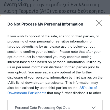
άνετη νίκη
, με την ακροδεξιά Εναλλακτική
για τη Γερμανία (AfD) να έρχεται δεύτερη και
να κερδίζει τους Σοσιαλιστές του
καγκελάριου Όλαφ Σολτς.
Do Not Process My Personal Information
Μια Ευρώπη που προσπαθεί να
If you wish to opt-out of the sale, sharing to third parties, or
«ξορκίσει τα φαντάσματα» του
processing of your personal or sensitive information for
targeted advertising by us, please use the below opt-out
φασισμού
section to confirm your selection. Please note that after your
opt-out request is processed you may continue seeing
Οι ψηφοφόροι σε 27 χώρες ψήφισαν για να
interest-based ads based on personal information utilized by
επιλέξουν 720 μέλη του Ευρωπαϊκού
us or personal information disclosed to third parties prior to
Κοινοβουλίου, τα οποία θα υπηρετήσουν τα
your opt-out. You may separately opt-out of the further
επόμενα πέντε χρόνια. Ο
πρώτος κύριος
disclosure of your personal information by third parties on the
IAB’s list of downstream participants. This information may
ρόλος
τους θα είναι να εγκρίνουν ή να
also be disclosed by us to third parties on the
IAB’s List of
απορρίψουν τον κύριο υποψήφιο για την
Downstream Participants
that may further disclose it to other
κορυφαία θέση της Ευρώπης: τον πρόεδρο
third parties.
της Ευρωπαϊκής Επιτροπής.
Please note that this website/app uses one or more Google
Personal Data Processing Opt Outs