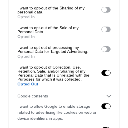
services and may gather and store information including but
Σε μια ήπειρο που
προσπαθεί να
«
ξορκίσει τα
not limited to your visit or usage behaviour. You may click to
I want to opt-out of the Sharing of my
φαντάσματα
»
του φασισμού
εδώ και οκτώ
personal data.
grant or deny consent to Google and its third-party tags to
Opted In
δεκαετίες, οι διαστάσεις της παρουσίας της
use your data for below specified purposes in below Google
ακροδεξιάς θα είναι ένα από τα πιο
consent section.
I want to opt-out of the Sale of my
Personal Data.
σημαντικά θέματα συζήτησης.
Opted In
Αν και είναι εξαιρετικά απίθανο να είναι σε
I want to opt-out of processing my
Personal Data for Targeted Advertising.
θέση να συνεργαστούν ως ενιαία ομάδα μέσα
Opted In
στο Ευρωπαϊκό Κοινοβούλιο -χάρη στις
διαφωνίες σε θέματα όπως η
Ρωσία
- θα
I want to opt-out of Collection, Use,
Retention, Sale, and/or Sharing of my
είναι σε θέση να επηρεάσουν τη συνολική
Personal Data that Is Unrelated with the
Purposes for which it was collected.
κατεύθυνση της ΕΕ, σε όλα τα θέματα, από τη
Opted Out
μετανάστευση μέχρι τις πολιτικές για το
Google consents
κλίμα.
I want to allow Google to enable storage
Η Γαλλία το πιο δυσοίωνο
related to advertising like cookies on web or
προειδοποιητικό μήνυμα
device identifiers in apps.