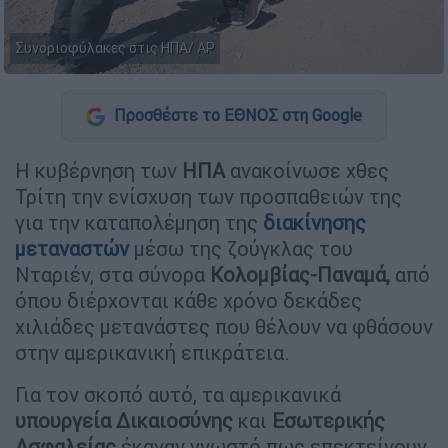
Συνοριοφύλακες στις ΗΠΑ/ AP
Προσθέστε το ΕΘΝΟΣ στη Google
Η κυβέρνηση των
ΗΠΑ
ανακοίνωσε χθες
Τρίτη την ενίσχυση των προσπαθειών της
για την καταπολέμηση της
διακίνησης
μεταναστών
μέσω της ζούγκλας του
Νταριέν, στα σύνορα
Κολομβίας-Παναμά,
από
όπου διέρχονται κάθε χρόνο δεκάδες
χιλιάδες μετανάστες που θέλουν να φθάσουν
στην αμερικανική επικράτεια.
Για τον σκοπό αυτό, τα αμερικανικά
υπουργεία
Δικαιοσύνης
και
Εσωτερικής
Ασφαλείας
έκαναν γνωστό πως επεκτείνουν