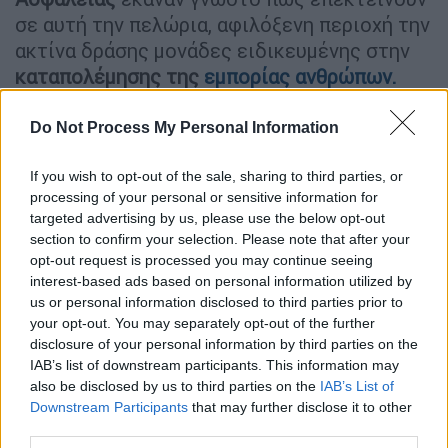
σε αυτή την πελώρια, αφιλόξενη περιοχή την
ακτίνα δράσης μονάδες ειδικευμένης στην
καταπολέμησης της
εμπορίας ανθρώπων.
Η
συγκεκριμένη
μονάδα
δημιουργήθηκε το
Do Not Process My Personal Information
2021
και έχει δράσει ήδη σε χώρες της
κεντρικής
Αμερικής
, συμπεριλαμβανομένων
If you wish to opt-out of the sale, sharing to third parties, or
της Ονδούρας, της Γουατεμάλας, του Ελ
processing of your personal or sensitive information for
Σαλβαδόρ και του
Μεξικού
.
targeted advertising by us, please use the below opt-out
section to confirm your selection. Please note that after your
«Με τη σημερινή ανακοίνωσε, επεκτείνουμε
opt-out request is processed you may continue seeing
interest-based ads based on personal information utilized by
τις προσπάθειές μας για την επιβολή του
us or personal information disclosed to third parties prior to
νόμου στο Νταριέν —μια από τις πιο
your opt-out. You may separately opt-out of the further
επικίνδυνες μεταναστευτικές οδούς στον
disclosure of your personal information by third parties on the
κόσμο— και θέτουμε σε εφαρμογή
IAB’s list of downstream participants. This information may
also be disclosed by us to third parties on the
IAB’s List of
προγράμματα όπως αυτά που οδήγησαν στην
Downstream Participants
that may further disclose it to other
πτώση βαρόνων των ναρκωτικών για να
third parties.
καταδιώξουμε διακινητές ανθρώπων»,