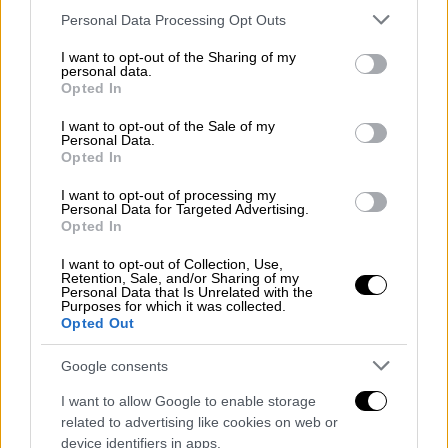
Please note that this website/app uses one or more Google
Personal Data Processing Opt Outs
τόνισε η
Λίσα Μόνακο
, υφυπουργός
services and may gather and store information including but
Δικαιοσύνης, σύμφωνα με δελτίο Τύπου που
not limited to your visit or usage behaviour. You may click to
I want to opt-out of the Sharing of my
personal data.
δημοσιοποιήθηκε στην Ουάσιγκτον.
grant or deny consent to Google and its third-party tags to
Opted In
use your data for below specified purposes in below Google
«Προς όσους επιδίδονται σε
εμπορία
consent section.
I want to opt-out of the Sale of my
ανθρώπων
μέσω του
Νταριέν
, να ξέρετε
Personal Data.
Opted In
τούτο: η αμερικανική κυβέρνηση θα σας
καταδιώξει», διεμήνυσε.
I want to opt-out of processing my
Personal Data for Targeted Advertising.
Opted In
Παράλληλα, το
Στέιτ
Ντιπάρτμεντ
ανακοίνωσε πως προσφέρει ως και 8
I want to opt-out of Collection, Use,
Retention, Sale, and/or Sharing of my
εκατομμύρια δολάρια για οποιαδήποτε
Personal Data that Is Unrelated with the
Purposes for which it was collected.
πληροφορία θα επέτρεπε τη σύλληψη
Opted Out
διακινητών στη Νταριέν, ειδικά ηγετών της
κολομβιανής συμμορίας Clan del Golfo.
Google consents
I want to allow Google to enable storage
Η
Νταριέν
, παραμεθόρια ζώνη 266
related to advertising like cookies on web or
χιλιομέτρων που χωρίζει την
Κολομβία
και
device identifiers in apps.