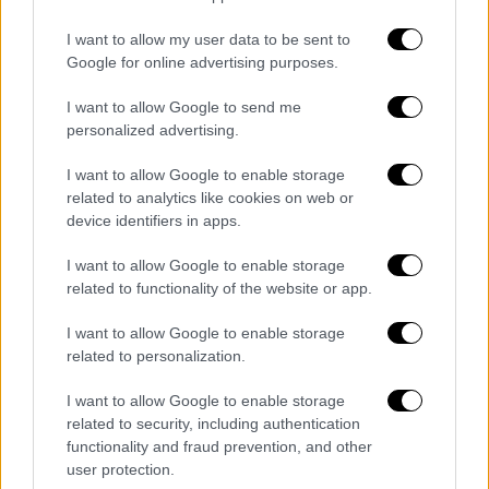
τον
Παναμά
, έχει μετατραπεί τα τελευταία
χρόνο σε τμήμα της οδού που παίρνουν
I want to allow my user data to be sent to
Google for online advertising purposes.
μετανάστες από τη
νότια Αμερική
στην
προσπάθειά τους να φθάσουν στις ΗΠΑ
I want to allow Google to send me
μέσω κεντρικής Αμερικής και Μεξικού.
personalized advertising.
Το Ταμείο των
Ηνωμένων
Εθνών
για την
I want to allow Google to enable storage
related to analytics like cookies on web or
Παιδική Ηλικία (UNICEF) ανακοίνωσε στα
device identifiers in apps.
μέσα του Μαΐου ότι πάνω από 30.000 παιδιά
διέσχισαν την αφιλόξενη ζούγκλα κατά τη
I want to allow Google to enable storage
διάρκεια των τεσσάρων πρώτων μηνών του
related to functionality of the website or app.
2024, αριθμός αυξημένος κατά 40% σε
I want to allow Google to enable storage
σύγκριση με την αντίστοιχη περίοδο της
related to personalization.
περασμένης χρονιάς.
I want to allow Google to enable storage
Κάπου 2,8 εκατομμύρια παράτυποι
related to security, including authentication
μετανάστες εισέρχονται στην επικράτεια
functionality and fraud prevention, and other
user protection.
των ΗΠΑ κάθε χρόνο. Εν μέσω εκλογικής