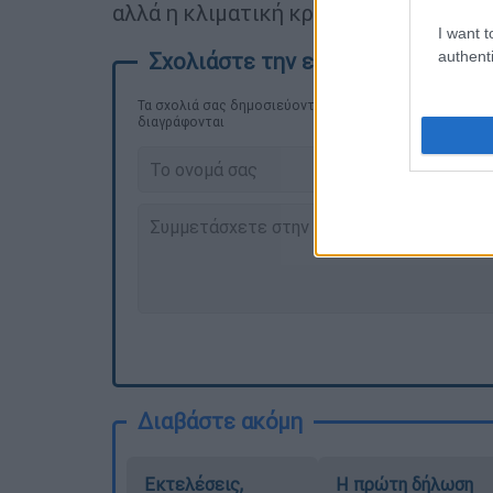
αλλά η κλιματική κρίση όχι».
I want t
authenti
Τα σχολιά σας δημοσιεύονται άμεσα με δική σας ευθύνη
διαγράφονται
Διαβάστε ακόμη
Εκτελέσεις,
Η πρώτη δήλωση