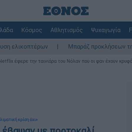
λάδα
Κόσμος
Αθλητισμός
Ψυχαγωγία
F
λικοπτέρων
Μπαράζ προκλήσεων της Άγκυρα
Netflix έφερε την ταινιάρα του Νόλαν που οι φαν έχουν κρυφό
κλιματική κρίση όχι»
α έβαψαν με πορτοκαλί