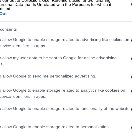
η ασφάλεια προσπαθούσε να τους
o opt-out of Collection, Use, Retention, Sale, and/or Sharing
ersonal Data that Is Unrelated with the Purposes for which it
ησαν.
lected.
Out
eco-activists" sprayed paint on
consents
o allow Google to enable storage related to advertising like cookies on
Oil campaign who sprayed powdered paint
evice identifiers in apps.
uspicion of damaging the monument.
o allow my user data to be sent to Google for online advertising
s.
024
to allow Google to send me personalized advertising.
δα
που επικεντρώνεται στο ζήτημα της
o allow Google to enable storage related to analytics like cookies on
 από τον άνθρωπο. Έχει δεχτεί επικρίσεις
evice identifiers in apps.
ρών στο παρελθόν, συμπεριλαμβανομένου
o allow Google to enable storage related to functionality of the website
οτρόπιων του Βαν Γκογκ με σούπα
υ Λονδίνου το 2022.
H ομάδα όπως λέει
ραγματικά τα μνημεία «το αλεύρι θα φύγει,
o allow Google to enable storage related to personalization.