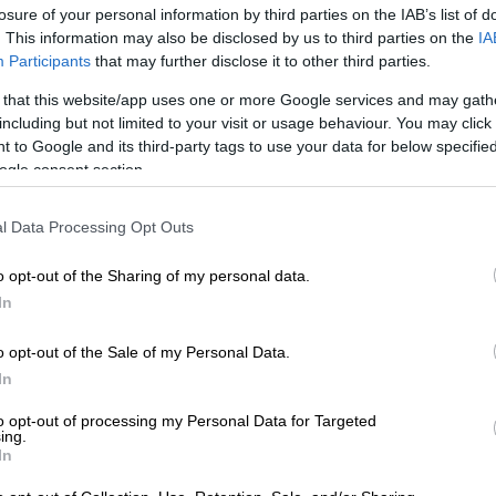
losure of your personal information by third parties on the IAB’s list of
. This information may also be disclosed by us to third parties on the
IA
Participants
that may further disclose it to other third parties.
 that this website/app uses one or more Google services and may gath
including but not limited to your visit or usage behaviour. You may click 
 to Google and its third-party tags to use your data for below specifi
ogle consent section.
l Data Processing Opt Outs
 το ΕΘΝΟΣ στη Google
o opt-out of the Sharing of my personal data.
In
ς του
Στόουνχεντζ
ψέκασαν με πορτοκαλί
ust Stop Oil.
o opt-out of the Sale of my Personal Data.
In
 κλιματική κρίση όχι»
to opt-out of processing my Personal Data for Targeted
οινωνικά μέσα δικτύωσης
φαίνεται δύο
ing.
In
ρέχουν προς τους μεγάλιθους και να τους