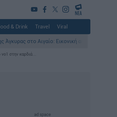
ood & Drink
Travel
Viral
ς στο Αιγαίο: Εικονική αερομαχία ανάμεσα σε ε
 νο1 στην καρδιά...