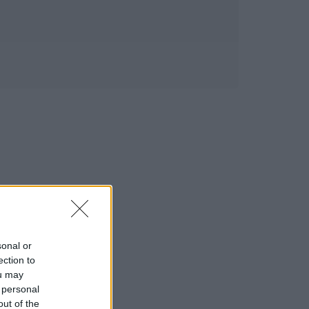
sonal or
ection to
ou may
 personal
out of the