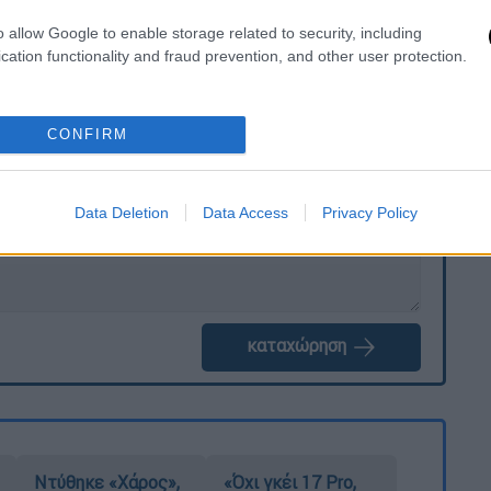
o allow Google to enable storage related to security, including
cation functionality and fraud prevention, and other user protection.
. Το ΕΘΝΟΣ θα παρεμβαίνει και τα προσβλητικά σχόλια θα
CONFIRM
Data Deletion
Data Access
Privacy Policy
καταχώρηση
Ντύθηκε «Χάρος»,
«Όχι γκέι 17 Pro,