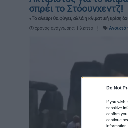
σπρέι το Στόουνχεντζ!
«Το αλεύρι θα φύγει, αλλά η κλιματική κρίση όχ
🕛 χρόνος ανάγνωσης: 1 λεπτό ┋ 🗣️
Ανοικτό 
Do Not Pr
If you wish 
sensitive in
confirm you
continue se
information 