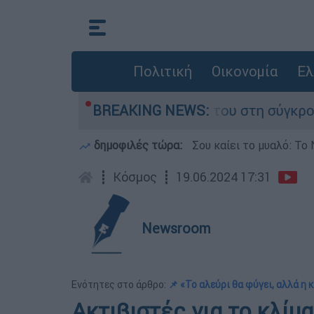
Πολιτική
Οικονομία
Ελ
 Δαμίγο που έχασε τη ζωή του στη σύγκρουση ε
BREAKING NEWS:
δημοφιλές τώρα:
Σου καίει το μυαλό: Το 
┋
Κόσμος
┋
19.06.2024 17:31
Newsroom
Ενότητες στο άρθρο:
📌 «Το αλεύρι θα φύγει, αλλά η 
Ακτιβιστές για το κλίμ