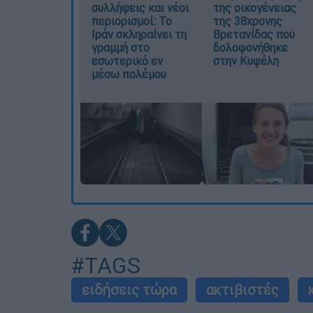
συλλήψεις και νέοι
της οικογένειας
περιορισμοί: Το
της 38χρονης
Ιράν σκληραίνει τη
Βρετανίδας που
γραμμή στο
δολοφονήθηκε
εσωτερικό εν
στην Κυψέλη
μέσω πολέμου
#TAGS
ειδήσεις τώρα
ακτιβιστές