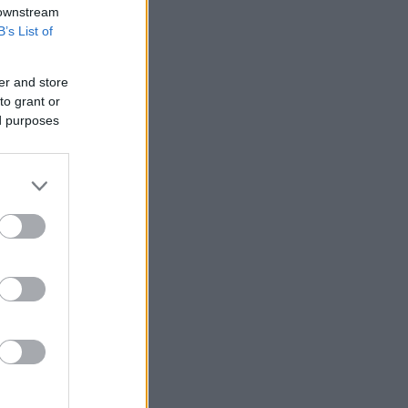
 downstream
B’s List of
er and store
to grant or
ed purposes