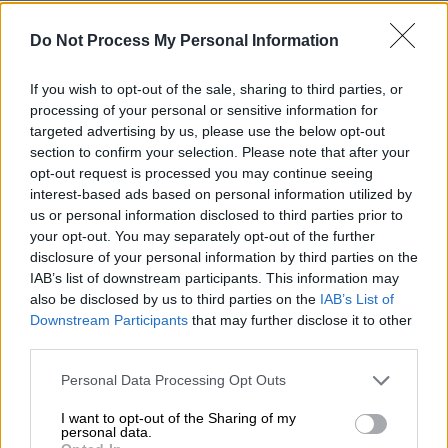
στην περιοχή»
, αναφέρει η ρωσική διοίκηση
του ηλεκτροπαραγωγικού σταθμού της
Do Not Process My Personal Information
Ζαπορίζια στην εφαρμογή μηνυμάτων
Telegram.
If you wish to opt-out of the sale, sharing to third parties, or
processing of your personal or sensitive information for
targeted advertising by us, please use the below opt-out
ΔΙΑΒΑΣΤΕ ΕΠΙΣΗΣ
section to confirm your selection. Please note that after your
opt-out request is processed you may continue seeing
Κόσμος
|
26.06.2024 09:49
interest-based ads based on personal information utilized by
us or personal information disclosed to third parties prior to
Γιατί το αεροπλάνο της Μπέρμποκ
your opt-out. You may separately opt-out of the further
πέταξε χαμηλά αλλά δεν άγγιξε το
disclosure of your personal information by third parties on the
αεροδρόμιο της Λάρνακας - Η
IAB’s list of downstream participants. This information may
εξήγηση
also be disclosed by us to third parties on the
IAB’s List of
Downstream Participants
that may further disclose it to other
third parties.
Please note that this website/app uses one or more Google
Personal Data Processing Opt Outs
Σε κανονικά επίπεδα η ραδιενέργεια
services and may gather and store information including but
not limited to your visit or usage behaviour. You may click to
I want to opt-out of the Sharing of my
personal data.
Τα επίπεδα
ραδιενέργειας
, προσθέτει, δεν
grant or deny consent to Google and its third-party tags to