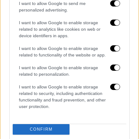
I want to allow Google to send me
Ουκρανία
επλήγη
νωρίς το πρωί από ρωσική
personalized advertising.
πυραυλική επίθεση.
I want to allow Google to enable storage
Από την επίθεση επλήγη διοικητικό κτίριο
related to analytics like cookies on web or
device identifiers in apps.
στον βιομηχανικό τομέα της πόλης,
πρόσθεσε ο Κίπερ, ο οποίος διευκρίνισε ότι
I want to allow Google to enable storage
δεν υπάρχουν απώλειες.
related to functionality of the website or app.
Νωρίτερα αυτήν την εβδομάδα, τρεις
I want to allow Google to enable storage
άνθρωποι τραυματίστηκαν σε ρωσικό
related to personalization.
πυραυλικό πλήγμα που προκάλεσε ζημιές σε
I want to allow Google to enable storage
εγκαταστάσεις αποθήκευσης στην πόλη.
related to security, including authentication
functionality and fraud prevention, and other
Η Οδησσός
στοχοθετείται συχνά από τις
user protection.
ρωσικές δυνάμεις
κατά τον διάρκειας
περίπου 28 μηνών πόλεμο
στην Ουκρανία.
Πολλές επιθέσεις έχουν στόχο τις
CONFIRM
εγκαταστάσεις του λιμανιού της πόλης. Η