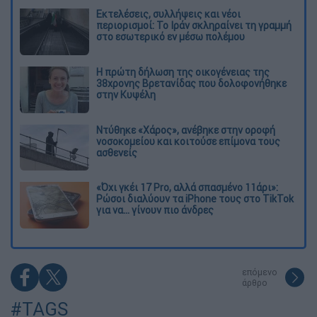
Εκτελέσεις, συλλήψεις και νέοι
περιορισμοί: Το Ιράν σκληραίνει τη γραμμή
στο εσωτερικό εν μέσω πολέμου
Η πρώτη δήλωση της οικογένειας της
38χρονης Βρετανίδας που δολοφονήθηκε
στην Κυψέλη
Ντύθηκε «Χάρος», ανέβηκε στην οροφή
νοσοκομείου και κοιτούσε επίμονα τους
ασθενείς
«Όχι γκέι 17 Pro, αλλά σπασμένο 11άρι»:
Ρώσοι διαλύουν τα iPhone τους στο TikTok
για να... γίνουν πιο άνδρες
επόμενο
άρθρο
#TAGS