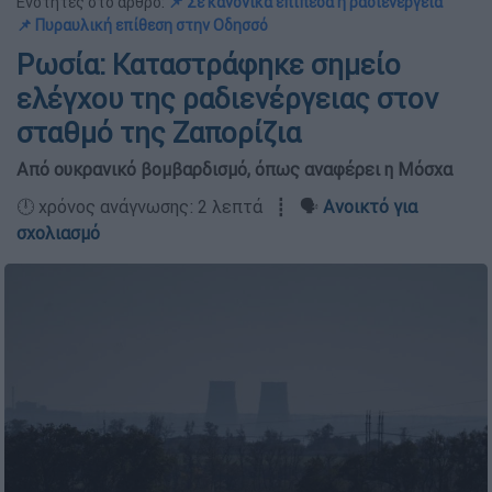
Ενότητες στο άρθρο:
📌 Σε κανονικά επίπεδα η ραδιενέργεια
📌 Πυραυλική επίθεση στην Οδησσό
Ρωσία: Καταστράφηκε σημείο
ελέγχου της ραδιενέργειας στον
σταθμό της Ζαπορίζια
Από ουκρανικό βομβαρδισμό, όπως αναφέρει η Μόσχα
🕛 χρόνος ανάγνωσης: 2 λεπτά ┋ 🗣️
Ανοικτό για
σχολιασμό