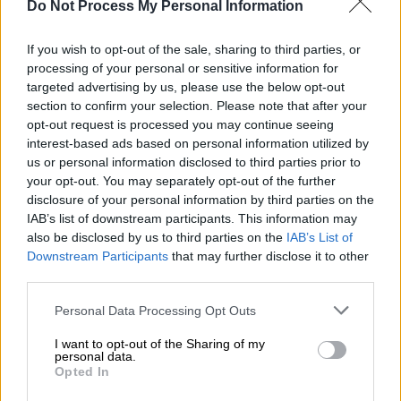
Do Not Process My Personal Information
Το πύρινο μέτωπο βρίσκεται λίγες δεκάδες
χιλιόμετρα μακριά από το
Πάρανταϊς
,
If you wish to opt-out of the sale, sharing to third parties, or
περιοχή που
επλήγη το 2018
από τη
processing of your personal or sensitive information for
φονικότερη πυρκαγιά
στα χρονικά της
targeted advertising by us, please use the below opt-out
section to confirm your selection. Please note that after your
Καλιφόρνιας, με τον επίσημο απολογισμό
opt-out request is processed you may continue seeing
τότε να ανέρχεται σε
85 νεκρούς
.
interest-based ads based on personal information utilized by
us or personal information disclosed to third parties prior to
your opt-out. You may separately opt-out of the further
ΔΙΑΒΑΣΤΕ ΕΠΙΣΗΣ
disclosure of your personal information by third parties on the
IAB’s list of downstream participants. This information may
Κόσμος
|
03.07.2024 23:49
also be disclosed by us to third parties on the
IAB’s List of
Ελληνοτουρκική κόντρα στη θάλασσα
Downstream Participants
that may further disclose it to other
βλέπει ο εθνικιστικός Τύπος στην
third parties.
Άγκυρα: Σήμα κινδύνου εκπέμπει ο
Please note that this website/app uses one or more Google
Personal Data Processing Opt Outs
Τζιχάτ Γιαϊτζί
services and may gather and store information including but
not limited to your visit or usage behaviour. You may click to
I want to opt-out of the Sharing of my
personal data.
grant or deny consent to Google and its third-party tags to
Κόσμος
|
04.07.2024 07:41
Opted In
use your data for below specified purposes in below Google
Ανοίγουν οι κάλπες στη Βρετανία:
consent section.