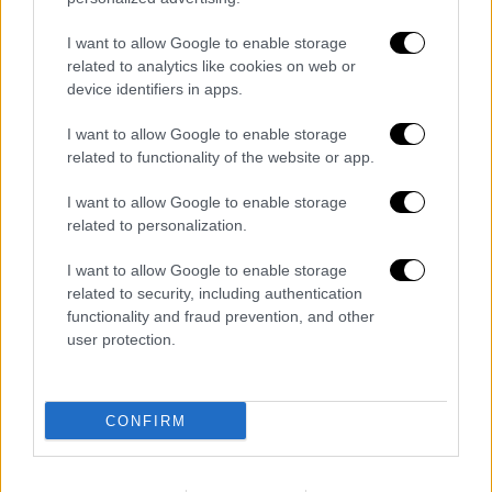
κρούει τον
κώδωνα του κινδύνου
για τα
πυροτεχνήματα
με τα οποία είθισται να
I want to allow Google to enable storage
related to analytics like cookies on web or
εορτάζεται η
4η Ιουλίου
(σ.σ. Ημέρα της
device identifiers in apps.
Ανεξαρτησίας στις ΗΠΑ): «Το τελευταίο
πράγμα που θα θέλαμε είναι κάποιος που
I want to allow Google to enable storage
αγόρασε πυροτεχνήματα να κάνει κάτι
related to functionality of the website or app.
ηλίθιο. Μην είστε ανόητοι!».
I want to allow Google to enable storage
related to personalization.
Όλα αυτά ενώ
κύμα καύσωνα
σαρώνει την
ευρύτερη περιοχή, με τον υδράργυρο να
I want to allow Google to enable storage
προβλέπεται ότι θα σκαρφαλώσει στους 46
related to security, including authentication
βαθμούς Κελσίου τα επόμενα 24ωρα.
functionality and fraud prevention, and other
user protection.
«Βρισκόμαστε σε μια
εξαιρετικά επικίνδυνη
κατάσταση
ενόψει κύματος καύσωνα,
ενδεχομένως παρατεταμένου, ιστορικού και
CONFIRM
δυνητικά θανατηφόρου», προειδοποιεί η
Εθνική Μετεωρολογική Υπηρεσία των ΗΠΑ.