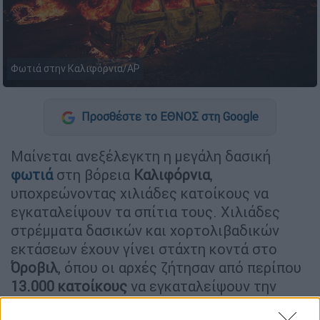
Φωτιά στην Καλιφόρνια/AP
Προσθέστε το ΕΘΝΟΣ στη Google
Μαίνεται ανεξέλεγκτη η μεγάλη δασική
φωτιά
στη βόρεια
Καλιφόρνια
,
υποχρεώνοντας χιλιάδες κατοίκους να
εγκαταλείψουν τα σπίτια τους. Χιλιάδες
στρέμματα δασικών και χορτολιβαδικών
εκτάσεων έχουν γίνει στάχτη κοντά στο
Όροβιλ
, όπου οι αρχές ζήτησαν από περίπου
13.000 κατοίκους
να εγκαταλείψουν την
περιοχή.