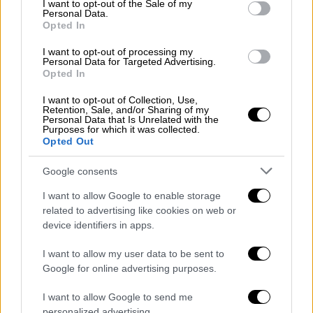
I want to opt-out of the Sale of my
Αντίστροφη μέτρηση για την
Personal Data.
Opted In
επιστροφή των Εργατικών στην
εξουσία
I want to opt-out of processing my
Personal Data for Targeted Advertising.
Opted In
I want to opt-out of Collection, Use,
Retention, Sale, and/or Sharing of my
Εκτός ελέγχου το μέτωπο
Personal Data that Is Unrelated with the
Purposes for which it was collected.
Opted Out
Περίπου 400 πυροσβέστες δίνουν μάχη με
τις φλόγες, με τη συνδρομή
αεροσκαφών
και
Google consents
ελικοπτέρων
. Λόγω της ξηρασίας, η
I want to allow Google to enable storage
βλάστηση μετατρέπεται σε καύσιμο για τις
related to advertising like cookies on web or
φλόγες, οι οποίες εξαπλώνονται ταχύτατα
device identifiers in apps.
όταν πνέουν
ισχυροί άνεμοι
, εξήγησε ο
I want to allow my user data to be sent to
αρχηγός της Πυροσβεστικής Υπηρεσίας στην
Google for online advertising purposes.
κομητεία Μπιουτ, ο
Γκάρετ Σόλουντ
.
I want to allow Google to send me
Από την πλευρά του, ο σερίφης Κόρι Χόνι
personalized advertising.