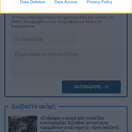
Data Deletion
Data Access
Privacy Policy
Τα σχολιά σας δημοσιεύονται άμεσα με δική σας ευθύνη. Το
ΕΘΝΟΣ θα παρεμβαίνει και τα προσβλητικά σχόλια θα
διαγράφονται
καταχώρηση
Διαβάστε ακόμη
«Στέρεψε» η αγορά από πινακίδες
κυκλοφορίας: Χιλιάδες αυτοκίνητα
παραμένουν αταξινόμητα - Λύση αναζητά