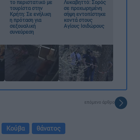
το περιστατικό με
Λυκαβηττό: Σορός
τουρίστα στην
σε προχωρημένη
Κρήτη: Σε ενήλικη
σήψη εντοπίστηκε
η πρόταση για
κοντά στους
σεξουαλική
Αγίους Ισιδώρους
συνεύρεση
επόμενο άρθρο
Κούβα
θάνατος