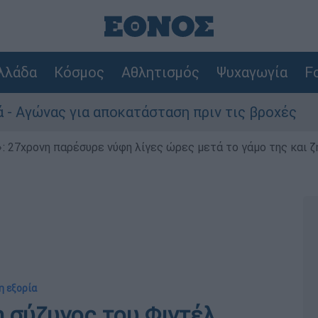
λλάδα
Κόσμος
Αθλητισμός
Ψυχαγωγία
Fo
ς για αποκατάσταση πριν τις βροχές
Συνα
 27χρονη παρέσυρε νύφη λίγες ώρες μετά το γάμο της και ζη
η εξορία
 σύζυγος του Φιντέλ