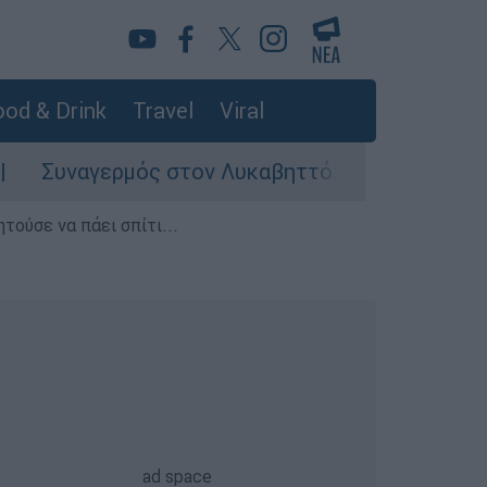
od & Drink
Travel
Viral
γερμός στον Λυκαβηττό: Σορός σε προχωρημένη
τούσε να πάει σπίτι...