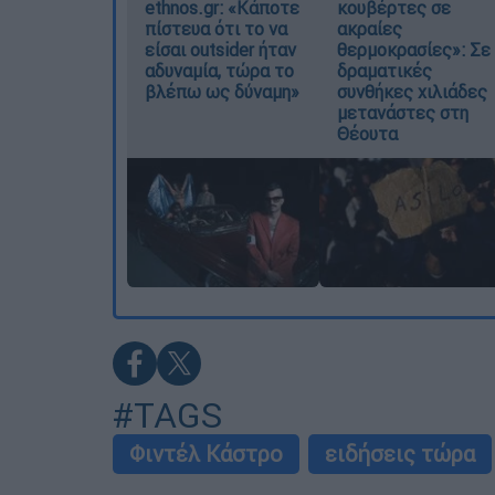
ethnos.gr: «Κάποτε
κουβέρτες σε
πίστευα ότι το να
ακραίες
είσαι outsider ήταν
θερμοκρασίες»: Σε
αδυναμία, τώρα το
δραματικές
βλέπω ως δύναμη»
συνθήκες χιλιάδες
μετανάστες στη
Θέουτα
#TAGS
Φιντέλ Κάστρο
ειδήσεις τώρα