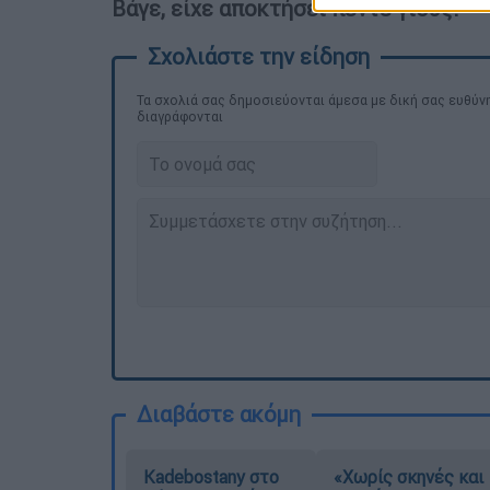
Βάγε, είχε αποκτήσει πέντε γιους.
Τα σχολιά σας δημοσιεύονται άμεσα με δική σας ευθύνη
διαγράφονται
Διαβάστε ακόμη
Kadebostany στο
«Χωρίς σκηνές και