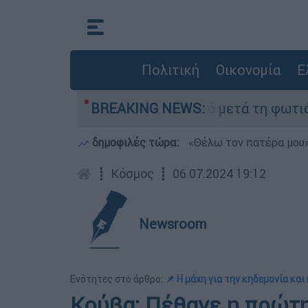
Πολιτική
Οικονομία
Ε
ποτα» στο Πόρτο Γερμανό μετά τη φωτιά - Αγώνα
BREAKING NEWS:
δημοφιλές τώρα:
«Θέλω τον πατέρα μου»:
┋
Κόσμος
┋
06.07.2024 19:12
Newsroom
Ενότητες στο άρθρο:
📌 Η μάχη για την κηδεμονία και 
Κούβα: Πέθανε η πρώτη