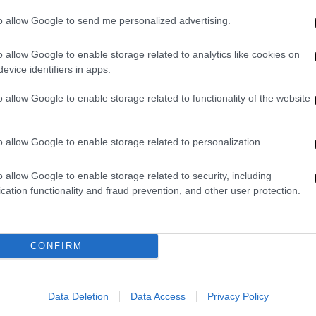
er.
to allow Google to send me personalized advertising.
cerán eternos su especial cariño, lealtad
o allow Google to enable storage related to analytics like cookies on
á siendo la forma más concreta y amable
evice identifiers in apps.
wJyxvD0olZ
o allow Google to enable storage related to functionality of the website
irnov (@FACSmirnov)
July 6, 2024
o allow Google to enable storage related to personalization.
ν
Κούβα
πολλές φορές.
o allow Google to enable storage related to security, including
υθεί να διατηρεί μεγάλη επιρροή μεταξύ
cation functionality and fraud prevention, and other user protection.
 Μαϊάμι. Ενας από τους ανιψιούς της Μίρτα
ντελίτο
είναι ο Μάριο Ντιάς-Μπάλαρτ,
 και ακραιφνής αντικαστρικός.
CONFIRM
τηκε μία και μοναδική φορά, με την Μίρτα
 τουλάχιστον παιδιά με τέσσερις
Data Deletion
Data Access
Privacy Policy
υταία του σύντροφο, την
Ντάλια Σότο ντελ