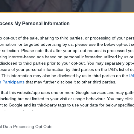
ocess My Personal Information
to opt-out of the sale, sharing to third parties, or processing of your per
formation for targeted advertising by us, please use the below opt-out s
r selection. Please note that after your opt-out request is processed y
eing interest-based ads based on personal information utilized by us or
disclosed to third parties prior to your opt-out. You may separately opt-
losure of your personal information by third parties on the IAB’s list of
 το ΕΘΝΟΣ στη Google
. This information may also be disclosed by us to third parties on the
IA
Participants
that may further disclose it to other third parties.
,
η Μίρτα Ντιάς-Μπάλαρτ,
πέθανε
σε ηλικία
 that this website/app uses one or more Google services and may gath
Φιντέλ Αντόνιο Κάστρο Σμιρνόφ.
including but not limited to your visit or usage behaviour. You may click 
 to Google and its third-party tags to use your data for below specifi
την
Ισπανία
, ήταν μητέρα του Φιντέλ Κάστρο
ogle consent section.
λίτο
», του μεγαλύτερου γιου του Κάστρο,
l Data Processing Opt Outs