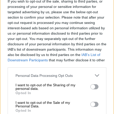
If you wish to opt-out of the sale, sharing to third parties, or
Τίποτα δεν είναι γνωστό αυτή τη στιγμή για
processing of your personal or sensitive information for
τον δράστη, ο οποίος είναι πλέον νεκρός.
targeted advertising by us, please use the below opt-out
section to confirm your selection. Please note that after your
Με
πυροβόλησαν
, μια σφαίρα μου τρύπησε
opt-out request is processed you may continue seeing
το πάνω μέρος του δεξιού μου αυτιού.
interest-based ads based on personal information utilized by
us or personal information disclosed to third parties prior to
Ήξερα αμέσως ότι κάτι δεν πήγαινε καλά
your opt-out. You may separately opt-out of the further
όταν άκουσα έναν ήχο, πυροβολισμούς και
disclosure of your personal information by third parties on the
αμέσως ένιωσα τη σφαίρα να σκίζει το
IAB’s list of downstream participants. This information may
δέρμα.
also be disclosed by us to third parties on the
IAB’s List of
Downstream Participants
that may further disclose it to other
"Έτρεξε πολύ αίμα, οπότε κατάλαβα τι
third parties.
συνέβαιν
ε. Ο ΘΕΟΣ ΝΑ ΕΥΛΟΓΕΙ ΤΗΝ
Please note that this website/app uses one or more Google
Personal Data Processing Opt Outs
ΑΜΕΡΙΚΗ!"
services and may gather and store information including but
not limited to your visit or usage behaviour. You may click to
I want to opt-out of the Sharing of my
Επικοινωνία Μπάιντεν με Τραμπ
personal data.
grant or deny consent to Google and its third-party tags to
Opted In
use your data for below specified purposes in below Google
Ο αμερικανός πρόεδρος
Τζο
consent section.
I want to opt-out of the Sale of my
Personal Data.
Μπάιντεν
συνομίλησε
τηλεφωνικά
με τον
Opted In