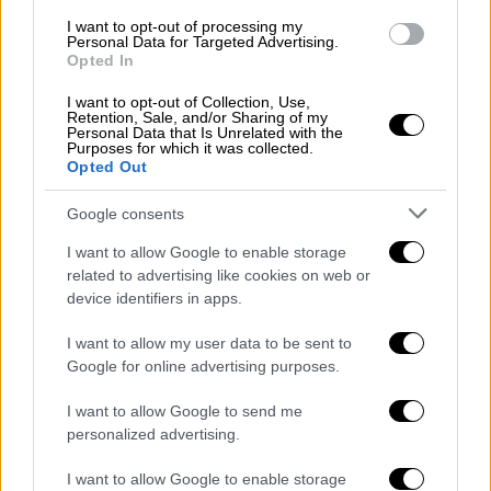
Τραμπ μερικές ώρες μετά την απόπειρα κατά
της ζωής του Ρεπουμπλικάνου, έκανε
I want to opt-out of processing my
Personal Data for Targeted Advertising.
γνωστό αξιωματούχος του Λευκού Οίκου.
Opted In
I want to opt-out of Collection, Use,
BREAKING: Donald Trump grabs his
Retention, Sale, and/or Sharing of my
neck and falls to the ground after the
Personal Data that Is Unrelated with the
Purposes for which it was collected.
sound of shots ring out at his rally.
Opted Out
pic.twitter.com/5DqbdrH0go
Google consents
— Collin Rugg (@CollinRugg)
July 13,
I want to allow Google to enable storage
2024
related to advertising like cookies on web or
device identifiers in apps.
Νωρίτερα, η προεδρία των
ΗΠΑ
ανακοίνωσε
ότι ο κ.
Μπάιντεν
θα επιστρέψει απόψε
I want to allow my user data to be sent to
Google for online advertising purposes.
εσπευσμένα στην Ουάσιγκτον από την
κατοικία του στο Ρεχόμποθ Μπιτς
I want to allow Google to send me
(Ντέλαγουερ) μετά την απόπειρα.
personalized advertising.
Ο πρόεδρος συνομίλησε
επίσης με τον
I want to allow Google to enable storage