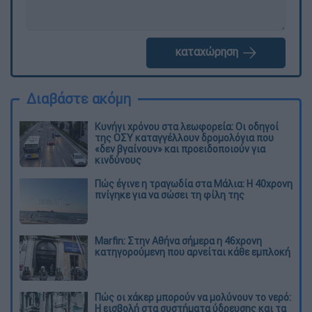
καταχώρηση
Διαβάστε ακόμη
Κυνήγι χρόνου στα λεωφορεία: Οι οδηγοί
της ΟΣΥ καταγγέλλουν δρομολόγια που
«δεν βγαίνουν» και προειδοποιούν για
κινδύνους
Πώς έγινε η τραγωδία στα Μάλια: Η 40χρονη
πνίγηκε για να σώσει τη φίλη της
Marfin: Στην Αθήνα σήμερα η 46χρονη
κατηγορούμενη που αρνείται κάθε εμπλοκή
Πώς οι χάκερ μπορούν να μολύνουν το νερό:
Η εισβολή στα συστήματα ύδρευσης και τα