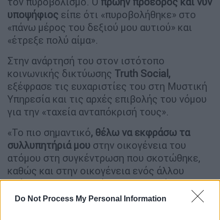
τον πυροβολισμό. Ο
πρώην πρόεδρος και νυν
υποψήφιος
είπε ότι «πυροβολήθηκε» στο
«πάνω μέρος του δεξιού μου αυτιού» και
«έτρεξε πολύ αίμα».
Στην ανάρτησή του στον ιστότοπο
κοινωνικής δικτύωσης
Truth Social,
εξέφρασε τις ευχαριστίες του στη Μυστική
Υπηρεσία και τις αρχές επιβολής του νόμου
για την «ταχεία ανταπόκρισή τους».
«Το πιο σημαντικό
, θέλω να εκφράσω τα
συλλυπητήριά μου
στην οικογένεια του
ατόμου στη συγκέντρωση που σκοτώθηκε,
καθώς και στην οικογένεια ενός άλλου
ατόμου που τραυματίστηκε σοβαρά».
Do Not Process My Personal Information
Ο
Τραμπ
συνέχισε: «Είναι απίστευτο ότι μια
τέτοια πράξη μπορεί να γίνει στη χώρα μας.