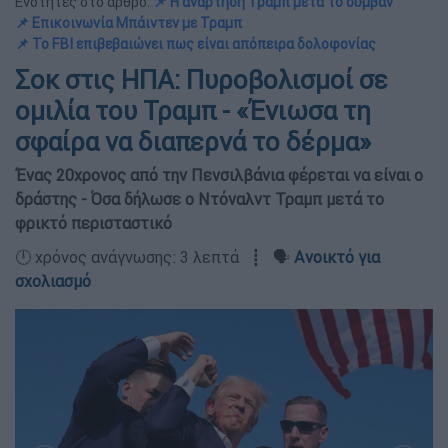
Ενότητες στο άρθρο:
📌 Η ανάρτηση Τραμπ μετά το συμβάν
📌 Επικοινωνία Μπάιντεν με Τραμπ
📌 Το FBI επιβεβαιώνει πως είναι απόπειρα δολοφονίας
Σοκ στις ΗΠΑ: Πυροβολισμοί σε
oμιλία του Τραμπ - «Ένιωσα τη
σφαίρα να διαπερνά το δέρμα»
Ένας 20χρονος από την Πενσιλβάνια φέρεται να είναι ο
δράστης - Όσα δήλωσε ο Ντόναλντ Τραμπ μετά το
φρικτό περισταστικό
🕛 χρόνος ανάγνωσης: 3 λεπτά ┋ 🗣️
Ανοικτό για
σχολιασμό