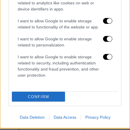
related to analytics like cookies on web or
κυβερνήτη της Πενσιλβάνιας Τζος Σαπίρο
device identifiers in apps.
και τον δήμαρχο της πόλης Μπάτλερ, τον
Μπομπ Νταντόι, πρόσθεσε ο αξιωματούχος
I want to allow Google to enable storage
της αμερικανικής προεδρίας.
related to functionality of the website or app.
I want to allow Google to enable storage
Trump 2024!!!!!!!
related to personalization.
https://t.co/uUM9ivSQsB
I want to allow Google to enable storage
— I Like Hats 🇺🇸
related to security, including authentication
(@LetsGoSpacex69)
July 13, 2024
functionality and fraud prevention, and other
user protection.
Το FBI επιβεβαιώνει πως είναι
απόπειρα δολοφονίας
CONFIRM
Το Ομοσπονδιακό Γραφείο Ερευνών των
ΗΠΑ (FBI) επιβεβαίωσε ότι οι
πυροβολισμοί
που δέχθηκε ο πρώην πρόεδρος
Ντόναλντ
Data Deletion
Data Access
Privacy Policy
Τραμπ στη διάρκεια προεκλογικής