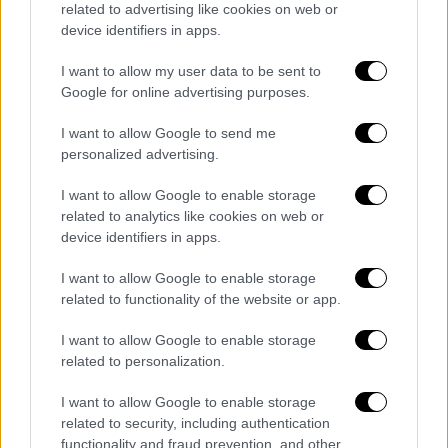
Μελόνι: Παρακολουθώ με τρόμο τις
related to advertising like cookies on web or
εξελίξεις
device identifiers in apps.
Η Ιταλίδα πρωθυπουργός Τζόρτζια Μελόνι
I want to allow my user data to be sent to
Google for online advertising purposes.
επεσήμανε ότι «παρακολουθώ με τρόμο» την
κατάσταση στην Πενσιλβάνια και ευχήθηκε
I want to allow Google to send me
ταχεία ανάρρωση στον Αμερικανό πρώην
personalized advertising.
πρόεδρο. Εξέφρασε εξάλλου την ελπίδα «ο
I want to allow Google to enable storage
διάλογος και η υπευθυνότητα να
related to analytics like cookies on web or
επικρατήσουν επί του μίσους και της βίας»
device identifiers in apps.
στη διάρκεια της προεκλογικής περιόδου
στις ΗΠΑ.
I want to allow Google to enable storage
related to functionality of the website or app.
Η πρώτη αντίδραση της Ρωσίας με
I want to allow Google to enable storage
αιχμές για την Ουκρανία
related to personalization.
Η Μόσχα κάλεσε σήμερα τις ΗΠΑ να
I want to allow Google to enable storage
«
αποτιμήσουν
» τις
«πολιτικές τους που
related to security, including authentication
υποκινούν σε μίσος κατά πολιτικών
functionality and fraud prevention, and other