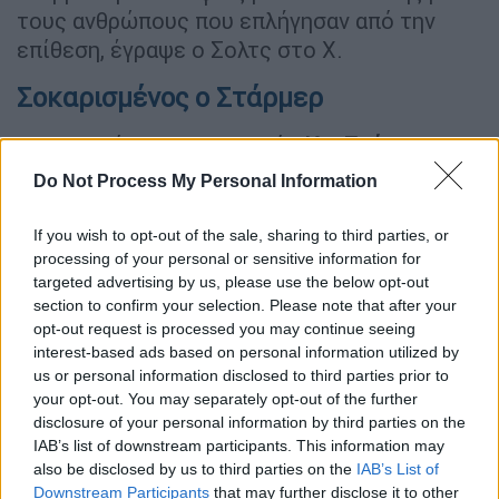
τους ανθρώπους που επλήγησαν από την
επίθεση, έγραψε ο Σολτς στο Χ.
Σοκαρισμένος ο Στάρμερ
Ο Βρετανός πρωθυπουργός
Κιρ Στάρμερ
δήλωσε «σοκαρισμένος». «Η πολιτική βία
Do Not Process My Personal Information
υπό οποιαδήποτε μορφή δεν έχει θέση στις
κοινωνίες μας. Οι σκέψεις μου είναι με όλα
If you wish to opt-out of the sale, sharing to third parties, or
τα θύματα αυτής της επίθεσης», επεσήμανε.
processing of your personal or sensitive information for
targeted advertising by us, please use the below opt-out
Στο πλευρό του Τραμπ ο Όρμπαν
section to confirm your selection. Please note that after your
opt-out request is processed you may continue seeing
interest-based ads based on personal information utilized by
us or personal information disclosed to third parties prior to
your opt-out. You may separately opt-out of the further
disclosure of your personal information by third parties on the
IAB’s list of downstream participants. This information may
also be disclosed by us to third parties on the
IAB’s List of
Downstream Participants
that may further disclose it to other