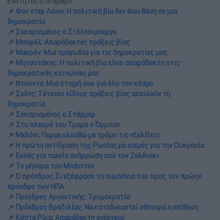
Ενότητες στο άρθρο:
📌 Φον ντερ Λάιεν: H πολιτική βία δεν έχει θέση σε μια
δημοκρατία
📌 Σοκαρισμένος ο Στόλτενμπεργκ
📌 Μπορέλ: Απαράδεκτες πράξεις βίας
📌 Μακρόν: Μια τραγωδία για τις δημοκρατίες μας
📌 Μητσοτάκης: Η πολιτική βία είναι απαράδεκτη στις
δημοκρατικές κοινωνίες μας
📌 Ντούντα: Mια στιγμή σοκ για όλο τον κόσμο
📌 Σολτς: Τέτοιου είδους πράξεις βίας απειλούν τη
δημοκρατία
📌 Σοκαρισμένος ο Στάρμερ
📌 Στο πλευρό του Τραμπ ο Όρμπαν
📌 Μελόνι: Παρακολουθώ με τρόμο τις εξελίξεις
📌 Η πρώτη αντίδραση της Ρωσίας με αιχμές για την Ουκρανία
📌 Ευχές για ταχεία ανάρρωση από τον Ζελένσκι
📌 Το μήνυμα του Μπάιντεν
📌 Ο πρόεδρος Σι εξέφρασε τη συμπόνια του προς τον πρώην
πρόεδρο των ΗΠΑ
📌 Πρόεδρος Αργεντινής: Τρομοκρατία
📌 Πρόεδρος Βραζιλίας: Να καταδικαστεί σθεναρά η επίθεση
📌 Κόστα Ρίκα: Απαράδεκτη ενέργεια