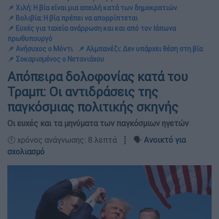
📌 Χιλή: Η βία είναι μια απειλή κατά των δημοκρατιών
📌 Βολιβία: Η βία πρέπει να απορρίπτεται
📌 Ευχές για ταχεία ανάρρωση και και από τον Ιάπωνα
πρωθυπουργό
📌 Ανήσυχος ο Μόντι
📌 Αλμπανέζι: Δεν υπάρχει θέση στη βία
📌 Σοκαρισμένος ο Νετανιάχου
Απόπειρα δολοφονίας κατά του
Τραμπ: Οι αντιδράσεις της
παγκόσμιας πολιτικής σκηνής
Οι ευχές και τα μηνύματα των παγκόσμιων ηγετών
🕛 χρόνος ανάγνωσης: 8 λεπτά ┋ 🗣️
Ανοικτό για
σχολιασμό