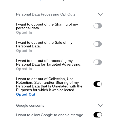
third parties.
Please note that this website/app uses one or more Google
Personal Data Processing Opt Outs
services and may gather and store information including but
not limited to your visit or usage behaviour. You may click to
I want to opt-out of the Sharing of my
personal data.
grant or deny consent to Google and its third-party tags to
Opted In
use your data for below specified purposes in below Google
consent section.
I want to opt-out of the Sale of my
Personal Data.
Opted In
I want to opt-out of processing my
Personal Data for Targeted Advertising.
Opted In
I want to opt-out of Collection, Use,
Retention, Sale, and/or Sharing of my
Ο Ούγγρος ομόλογός του
Βίκτορ Ορμπάν
Personal Data that Is Unrelated with the
Purposes for which it was collected.
σημείωσε ότι «οι σκέψεις και οι προσευχές
Opted Out
μου» είναι με τον Ντόναλντ Τραμπ «αυτές τις
Google consents
σκοτεινές ώρες».
I want to allow Google to enable storage