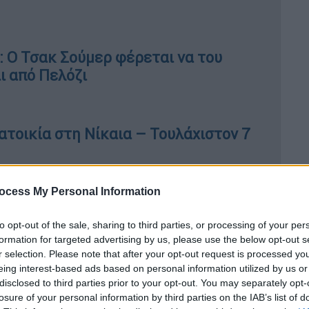
: Ο Τσακ Σούμερ φέρεται να του
ι από Πελόζι
ατοικία στη Νίκαια – Τουλάχιστον 7
ocess My Personal Information
ς ηγέτες της ΕΕ τον περασμένο μήνα για
to opt-out of the sale, sharing to third parties, or processing of your per
εσία της εκτελεστικής εξουσίας της ΕΕ, η
formation for targeted advertising by us, please use the below opt-out s
 και την εφαρμογή της
ευρωπαϊκής
r selection. Please note that after your opt-out request is processed y
eing interest-based ads based on personal information utilized by us or
λίσει την υποστήριξη τουλάχιστον 361
disclosed to third parties prior to your opt-out. You may separately opt-
ειοψηφία του νεοεκλεγέντος, πιο δεξιού
losure of your personal information by third parties on the IAB’s list of