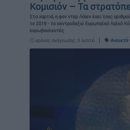
Κομισιόν – Τα στρατόπ
Στα χαρτιά, η φον ντερ Λάιεν έχει τους αριθμο
το 2019 - το κεντροδεξιό Ευρωπαϊκό Λαϊκό Κόμ
ευρωβουλευτές
🕛 χρόνος ανάγνωσης: 5 λεπτά ┋ 🗣️
Ανοικτό 