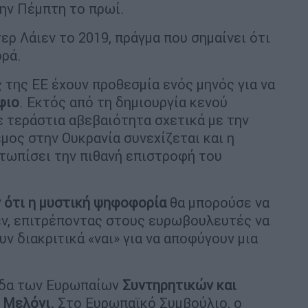
ην Πέμπτη το πρωί.
ερ Λάιεν το 2019, πράγμα που σημαίνει ότι
ορά.
ς της ΕΕ έχουν προθεσμία ενός μηνός για να
φιο
. Εκτός από τη δημιουργία κενού
ε τεράστια αβεβαιότητα σχετικά με την
μος στην Ουκρανία συνεχίζεται και η
τωπίσει την πιθανή επιστροφή του
 ότι η μυστική ψηφοφορία
θα μπορούσε να
εν, επιτρέποντας στους ευρωβουλευτές να
υν διακριτικά «ναι» για να αποφύγουν μια
μάδα των Ευρωπαίων
Συντηρητικών και
 Μελόνι.
Στο Ευρωπαϊκό Συμβούλιο, ο