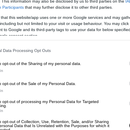
. This information may also be disclosed by us to third parties on the
IA
Participants
that may further disclose it to other third parties.
ς αριθμούς, καθώς οι τρεις ομάδες που την
 that this website/app uses one or more Google services and may gath
εντροδεξιό
Ευρωπαϊκό Λαϊκό Κόμμα
, οι
including but not limited to your visit or usage behaviour. You may click 
 401 ευρωβουλευτές.
 to Google and its third-party tags to use your data for below specifi
ogle consent section.
l Data Processing Opt Outs
o opt-out of the Sharing of my personal data.
In
o opt-out of the Sale of my Personal Data.
In
video
to opt-out of processing my Personal Data for Targeted
ing.
In
o opt-out of Collection, Use, Retention, Sale, and/or Sharing
ersonal Data that Is Unrelated with the Purposes for which it
lected.