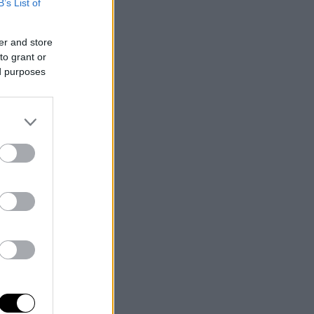
B’s List of
er and store
to grant or
ed purposes