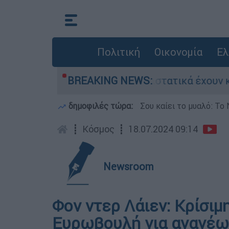
Πολιτική
Οικονομία
Ελ
ιστριών - «Μόνο 3 περιστατικά έχουν καταγγελθ
BREAKING NEWS:
δημοφιλές τώρα:
Σου καίει το μυαλό: Το 
┋
Κόσμος
┋
18.07.2024 09:14
Newsroom
Φον ντερ Λάιεν: Κρίσι
Ευρωβουλή για ανανέωσ