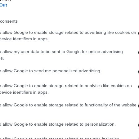
Out
consents
o allow Google to enable storage related to advertising like cookies on
οινοβουλίου δεν είναι πολύ πειθαρχημένες
evice identifiers in apps.
ου το 10-15% των ευρωβουλευτών θα
o allow my user data to be sent to Google for online advertising
μμή υπό την κάλυψη της μυστικής
s.
ογίζει στην ομόφωνη υποστήριξη της δικής
to allow Google to send me personalized advertising.
να είναι ιδιαίτερα δύσκολη για τη φον
o allow Google to enable storage related to analytics like cookies on
 Fail έχουν δηλώσει ότι δεν θα την
evice identifiers in apps.
υποστηρίξει υπερβολικά το Ισραήλ στον
o allow Google to enable storage related to functionality of the website
Ο Billy Kelleher, αντιπρόεδρος της Renew,
Ε είχε πάψει να θεωρείται «ειλικρινής
ιαδικασία στη Μέση Ανατολή».
o allow Google to enable storage related to personalization.
εχίστηκαν μέχρι το βράδυ της Τετάρτης. Θα
o allow Google to enable storage related to security, including