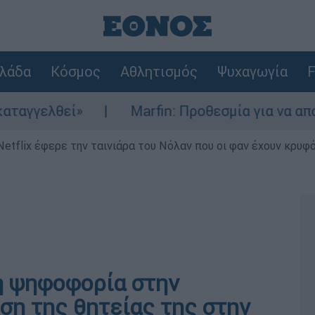
λάδα
Κόσμος
Αθλητισμός
Ψυχαγωγία
F
εί»
Marfin: Προθεσμία για να απολογηθεί 
Netflix έφερε την ταινιάρα του Νόλαν που οι φαν έχουν κρυφό
μη ψηφοφορία στην
η της θητείας της στην