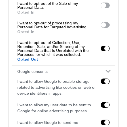
consent section.
I want to opt-out of the Sale of my
Personal Data.
Opted In
Ο περιφερειακός κυβερνήτης
Μαξίμ
Κοζίτσκι
δήλωσε μέσω Telegram ότι η
I want to opt-out of processing my
Personal Data for Targeted Advertising.
Φάριον κατέληξε αφού μεταφέρθηκε στο
Opted In
νοσοκομείο.
I want to opt-out of Collection, Use,
Retention, Sale, and/or Sharing of my
Personal Data that Is Unrelated with the
Ο υπουργός Εσωτερικών Ιχόρ Κλιμένκο, με
Purposes for which it was collected.
ανάρτησή του στο Telegram, δήλωσε ότι
Opted Out
ερευνητές
θεωρούν προς το παρόν ότι η
Google consents
επίθεση συνδέεται είτε με την
πολιτική
δραστηριότητα
της Φάριον είτε με
I want to allow Google to enable storage
related to advertising like cookies on web or
προσωπικά κίνητρα του δράστη. Η
device identifiers in apps.
αστυνομία
και η υπηρεσία ασφαλείας της
Ουκρανίας SBU εργάζονται από κοινού για να
I want to allow my user data to be sent to
εντοπίσουν τον δράστη, σύμφωνα με τον
Google for online advertising purposes.
ίδιο.
I want to allow Google to send me