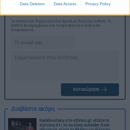
Data Deletion
Data Access
Privacy Policy
Τα σχολιά σας δημοσιεύονται άμεσα με δική σας ευθύνη. Το
ΕΘΝΟΣ θα παρεμβαίνει και τα προσβλητικά σχόλια θα
διαγράφονται
καταχώρηση
Διαβάστε ακόμη
Kadebostany στο ethnos.gr: «Κάποτε
πίστευα ότι το να είσαι outsider ήταν
αδυναμία, τώρα το βλέπω ως δύναμη»