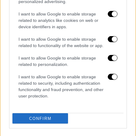
personalized advertising.
Καταδίκασε ο Ζελένσκι
I want to allow Google to enable storage
Ο πρόεδρος
Βολοντίμιρ Ζελένσκι
είπε ότι
related to analytics like cookies on web or
ενημερώνεται τακτικά για τις έρευνες για τη
device identifiers in apps.
σύλληψη του ενόπλου και καταδίκασε κάθε
I want to allow Google to enable storage
μορφή βίας.
related to functionality of the website or app.
Η Φάριον, που ήταν γλωσσολόγος, εντάχθηκε
I want to allow Google to enable storage
στο εθνικιστικό
κόμμα Svoboda
related to personalization.
(«Ελευθερία») το 2005 και εξελέγη στο
κοινοβούλιο για πρώτη και τελευταία φορά
I want to allow Google to enable storage
related to security, including authentication
το 2012. Υπήρξε επίσης μέλος του
functionality and fraud prevention, and other
περιφερειακού συμβουλίου του Λβιβ. Έγινε
user protection.
γνωστή από τις εκστρατείες της για την
προώθηση της ουκρανικής γλώσσας και τα
εξευτελιστικά σχόλιά της για τους
CONFIRM
αξιωματούχους του δημόσιου τομέα που
μιλούσαν ρωσικά.