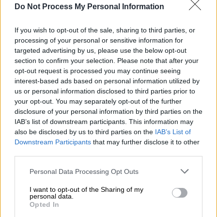
Do Not Process My Personal Information
Η αστυνομία έχει εξαπολύσει
ανθρωποκυνηγητό
για τον εντοπισμό του
If you wish to opt-out of the sale, sharing to third parties, or
άνδρα που φέρεται ότι πυροβόλησε την
processing of your personal or sensitive information for
targeted advertising by us, please use the below opt-out
60χρονη
Ιρίνα Φάριον σε έναν δρόμο της
section to confirm your selection. Please note that after your
πόλης Λβιβ.
opt-out request is processed you may continue seeing
interest-based ads based on personal information utilized by
us or personal information disclosed to third parties prior to
ΔΙΑΒΑΣΤΕ ΕΠΙΣΗΣ
your opt-out. You may separately opt-out of the further
disclosure of your personal information by third parties on the
Ελλάδα
|
17.07.2024 12:50
IAB’s list of downstream participants. This information may
ΓΕΕΘΑ: Δεν θα σταλούν μέλη της Ζ
also be disclosed by us to third parties on the
IAB’s List of
ΜΑΚ στα σύνορα με την Ουκρανία
Downstream Participants
that may further disclose it to other
third parties.
Κόσμος
|
17.07.2024 23:14
Please note that this website/app uses one or more Google
Personal Data Processing Opt Outs
services and may gather and store information including but
Ρωσία - Ουκρανία: Συμφωνία για νέα
not limited to your visit or usage behaviour. You may click to
I want to opt-out of the Sharing of my
ανταλλαγή αιχμαλώτων
personal data.
grant or deny consent to Google and its third-party tags to
Opted In
use your data for below specified purposes in below Google