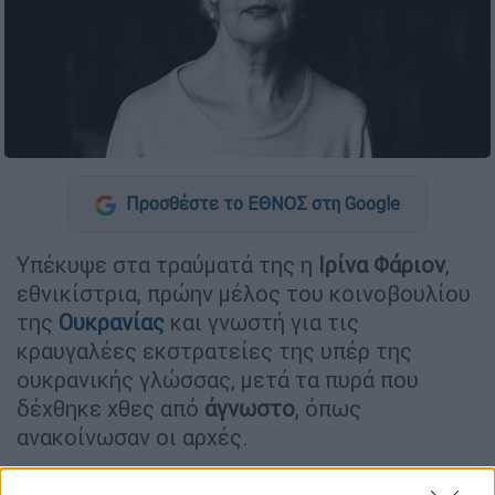
Προσθέστε το ΕΘΝΟΣ στη Google
Υπέκυψε στα τραύματά της η
Ιρίνα Φάριον
,
εθνικίστρια, πρώην μέλος του κοινοβουλίου
της
Ουκρανίας
και γνωστή για τις
κραυγαλέες εκστρατείες της υπέρ της
ουκρανικής γλώσσας, μετά τα πυρά που
δέχθηκε χθες από
άγνωστο
, όπως
ανακοίνωσαν οι αρχές.
Ανθρωποκυνηγητό για τον δράστη