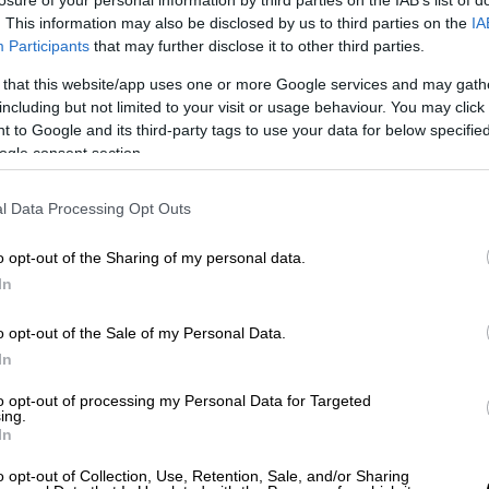
. This information may also be disclosed by us to third parties on the
IA
Participants
that may further disclose it to other third parties.
 that this website/app uses one or more Google services and may gath
including but not limited to your visit or usage behaviour. You may click 
 to Google and its third-party tags to use your data for below specifi
ogle consent section.
 το ΕΘΝΟΣ στη Google
l Data Processing Opt Outs
o opt-out of the Sharing of my personal data.
ίντον
και η πρώην υπουργός Εξωτερικών
In
οψηφιότητα της
Καμάλα Χάρις
για την
ο Μπάιντεν
.
o opt-out of the Sale of my Personal Data.
In
to opt-out of processing my Personal Data for Targeted
ing.
In
 ΗΠΑ: Ο Μπάιντεν να παραιτηθεί
o opt-out of Collection, Use, Retention, Sale, and/or Sharing