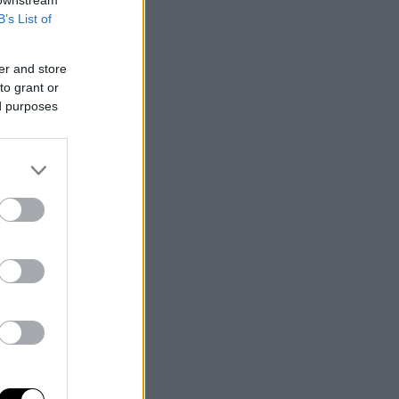
B’s List of
er and store
to grant or
ed purposes