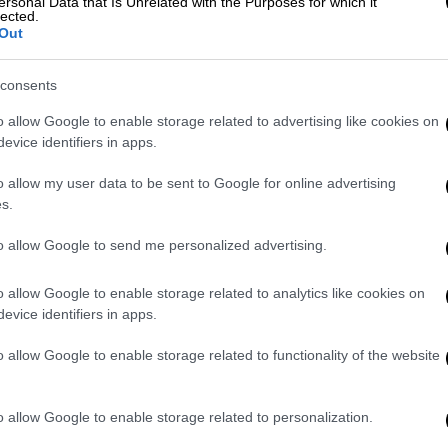
ersonal Data that Is Unrelated with the Purposes for which it
lected.
Out
Μπάιντεν να αποσύρει την
consents
 το Reuters
o allow Google to enable storage related to advertising like cookies on
evice identifiers in apps.
o allow my user data to be sent to Google for online advertising
s.
όεδρο υποστηρίζοντας την Αντιπρόεδρο
για να την υποστηρίξουμε», ανέφεραν οι
to allow Google to send me personalized advertising.
o allow Google to enable storage related to analytics like cookies on
 and Secretary Clinton
evice identifiers in apps.
o allow Google to enable storage related to functionality of the website
1, 2024
o allow Google to enable storage related to personalization.