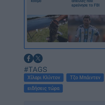
κόσμο
απειλές που
ερεύνησε το FBI
#TAGS
Χίλαρι Κλίντον
Τζο Μπάιντεν
ειδήσεις τώρα