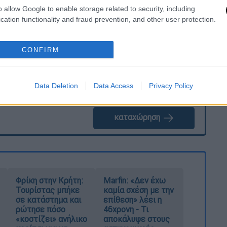
. Το ΕΘΝΟΣ θα παρεμβαίνει και τα προσβλητικά σχόλια θα
o allow Google to enable storage related to security, including
cation functionality and fraud prevention, and other user protection.
CONFIRM
Data Deletion
Data Access
Privacy Policy
καταχώρηση
Φρίκη στην Κρήτη:
Marfin: «Δεν έχω
Τουρίστας μπήκε
καμία σχέση με την
σε κατάστημα και
επίθεση» λέει η
ρώτησε πόσο
46χρονη - Τι
«κοστίζει» ανήλικο
αποκάλυψε στους