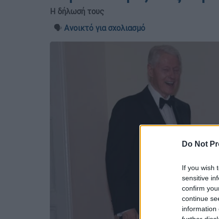
Η δήλωσή τους
🗣️
Ανοικτό για σχολιασμό
Do Not Pr
If you wish 
sensitive in
confirm you
continue se
information 
further disc