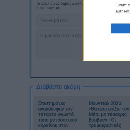
Τα σχολιά σας δημοσιεύονται άμεσα με δική σας ευθύνη
I want t
διαγράφονται
authenti
Διαβάστε ακόμη
Επιστήμονες
Μουντιάλ 2026:
ανακάλυψαν τον
«Θα ανατινάξω τον
τέταρτο γνωστό
Μέσι με τέσσερις
τύπο μεταδοτικού
βόμβες» - Οι
καρκίνου στον
τρομοκρατικές