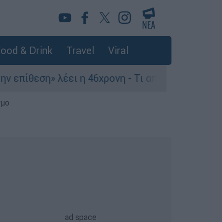
ood & Drink
Travel
Viral
ίθεση» λέει η 46χρονη - Τι αποκάλυψε στους αστ
σμο