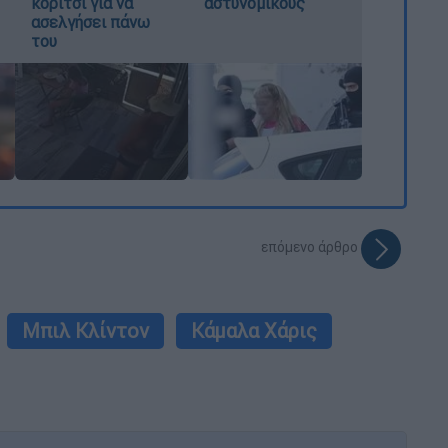
κορίτσι για να
αστυνομικούς
ασελγήσει πάνω
του
επόμενο άρθρο
Μπιλ Κλίντον
Κάμαλα Χάρις