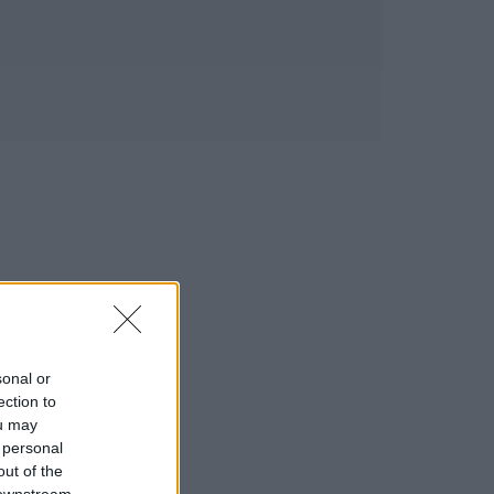
sonal or
ection to
ou may
 personal
out of the
 downstream