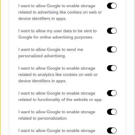
συγκέντρωση της 13ης Ιουλίου, οι
I want to allow Google to enable storage
λεπτομέρειες που είχαν ζητηθεί, τα
related to advertising like cookies on web or
εργαλεία που είχαν ζητηθεί για εκείνη την
device identifiers in apps.
ημέρα, είχαν δοθεί», τόνισε.
I want to allow my user data to be sent to
Google for online advertising purposes.
Ενώπιον των ισχυρισμών μελών του
Ρεπουμπλικανικού Κόμματος
ότι η
Μυστική
I want to allow Google to send me
Υπηρεσία
αρνήθηκε να διατεθούν πόροι για
personalized advertising.
την προστασία του Τραμπ, εκείνη απάντησε
I want to allow Google to enable storage
ότι η ασφάλεια για τον πρώην πρόεδρο είχε
related to analytics like cookies on web or
αυξηθεί πριν από την επίθεση.
device identifiers in apps.
«Το επίπεδο της ασφάλειας που είχε
I want to allow Google to enable storage
παρασχεθεί στον πρώην πρόεδρο είχε
related to functionality of the website or app.
αυξηθεί πριν από την προεκλογική
I want to allow Google to enable storage
εκστρατεία και αυξάνεται σταθερά όσο
related to personalization.
εξελίσσονται οι απειλές», είπε η Τσίτλε. «Η
αποστολή μας δεν είναι πολιτική. Αποτελεί
I want to allow Google to enable storage