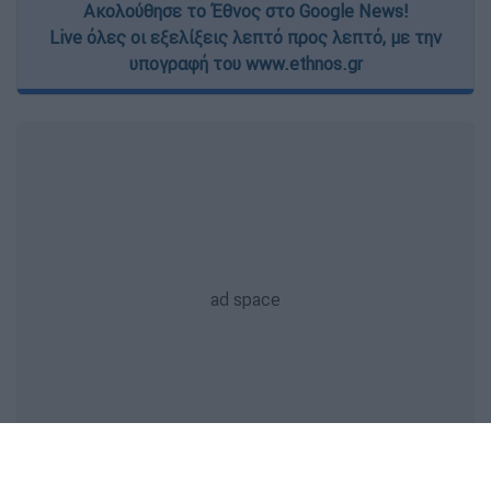
Ακολούθησε το Έθνος στο Google News!
Live όλες οι εξελίξεις λεπτό προς λεπτό, με την
υπογραφή του www.ethnos.gr