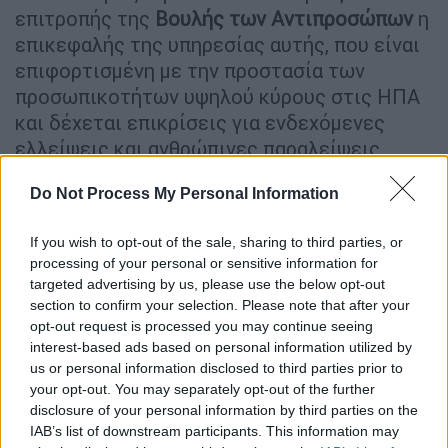
επιτροπής της
Βουλής των Αντιπροσώπων
η
επικεφαλής της υπηρεσίας αυτής, που είναι
επιφορτισμένη με την προστασία των
προσωπικοτήτων υψηλού κύρους στις ΗΠΑ
και δέχεται επικρίσεις για ενδεχόμενες
ελλείψεις και ανθρώπινες παραλείψεις.
Do Not Process My Personal Information
If you wish to opt-out of the sale, sharing to third parties, or
processing of your personal or sensitive information for
targeted advertising by us, please use the below opt-out
video
section to confirm your selection. Please note that after your
opt-out request is processed you may continue seeing
interest-based ads based on personal information utilized by
us or personal information disclosed to third parties prior to
your opt-out. You may separately opt-out of the further
disclosure of your personal information by third parties on the
IAB’s list of downstream participants. This information may
«Ως διευθύντρια της Μυστικής Υπηρεσίας