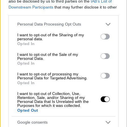
also be disclosed by us to third parties on the
IAB’s List of
των ΗΠΑ, αναλαμβάνω πλήρως την ευθύνη
Downstream Participants
that may further disclose it to other
για οποιοδήποτε κενό ασφαλείας», είπε η
third parties.
Τσίτλε, η οποία δέχεται πιέσεις από
Please note that this website/app uses one or more Google
Personal Data Processing Opt Outs
Ρεπουμπλικανούς να παραιτηθεί.
services and may gather and store information including but
not limited to your visit or usage behaviour. You may click to
I want to opt-out of the Sharing of my
«Η απόπειρα δολοφονίας σε βάρος του
personal data.
grant or deny consent to Google and its third-party tags to
Opted In
πρώην προέδρου Ντόναλντ Τραμπ τη 13η
use your data for below specified purposes in below Google
consent section.
Ιουλίου αποτελεί τη σημαντικότερη
I want to opt-out of the Sale of my
Personal Data.
επιχειρησιακή αποτυχία στους κόλπους της
Opted In
Secret Service εδώ και δεκαετίες»,
I want to opt-out of processing my
πρόσθεσε η ίδια.
Personal Data for Targeted Advertising.
Opted In
Όμως, η Τσίτλε υποστήριξε πως η Μυστική
I want to opt-out of Collection, Use,
Υπηρεσία παρείχε την ασφάλεια που είχε
Retention, Sale, and/or Sharing of my
Personal Data that Is Unrelated with the
ζητήσει η ομάδα προεκλογικής εκστρατείας
Purposes for which it was collected.
του Τραμπ για την εκδήλωση.
Opted Out
«Αυτό που μπορώ να σας πω είναι πως για τη
Google consents