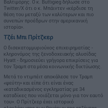
Βαλτιμόρης. Ο κ. Buttigieg δήλωσε στο
Twitter/X ότι ο κ. Μπάιντεν «κέρδισε τη
θέση του μεταξύ των καλύτερων και πιο
συνεπών προέδρων στην αμερικανική
ιστορία».
Τζέι Μπι Πρίτζκερ
Ο δισεκατομμυριούχος επιχειρηματίας -
κληρονόμος της ξενοδοχειακής αλυσίδας
Hyatt - δημοσιεύει γρήγορα επικρίσεις για
τον Τραμπ στα μέσα κοινωνικής δικτύωσης.
Μετά το ντιμπέιτ αποκάλεσε τον Τραμπ
«ψεύτη» και είπε ότι είναι ένας
«καταδικασμένος εγκληματίας με 34
καταδίκες που νοιάζεται μόνο για τον εαυτό
του». Ο Πρίτζκερ έχει ιστορικό
ολοκλήρωσης των θεμάτων της ατζέντας