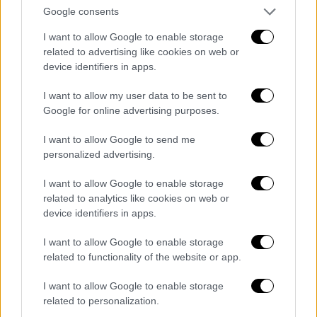
Η Γούιτμερ, ο κυβερνήτης δύο θητειών του
Google consents
Μίσιγκαν
, είναι μία αρκετά δημοφιλής
I want to allow Google to enable storage
Δημοκρατικός των Μεσοδυτικών πολιτειών
,
related to advertising like cookies on web or
και πολλοί εικάζουν πως θα μπορούσε να
device identifiers in apps.
θέσει υποψηφιότητα για το Λευκό Οίκο το
I want to allow my user data to be sent to
2028.
Google for online advertising purposes.
Έχει κάνει εκστρατεία για τον
Μπάιντεν
στο
I want to allow Google to send me
παρελθόν και δεν ήταν ντροπαλή σχετικά με
personalized advertising.
τις πολιτικές της φιλοδοξίες. Δήλωσε
I want to allow Google to enable storage
στους New York Times ότι θέλει να δει έναν
related to analytics like cookies on web or
πρόεδρο της γενιάς Χ το 2028, αλλά απέφυγε
device identifiers in apps.
να υπονοήσει ότι μπορεί να καλύψει αυτόν
τον ρόλο.
I want to allow Google to enable storage
related to functionality of the website or app.
Το
2022
, ηγήθηκε μιας εκστρατείας που
I want to allow Google to enable storage
άφησε τους Δημοκρατικούς του Μίσιγκαν να
related to personalization.
ελέγχουν το νομοθετικό σώμα της πολιτείας