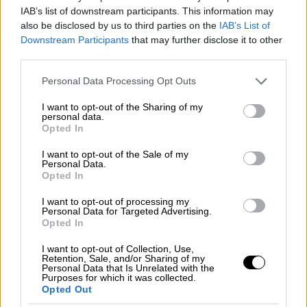
IAB’s list of downstream participants. This information may
πολιτείας, οπότε πιθανή επιλογή του κ. Κέλι
also be disclosed by us to third parties on the
IAB’s List of
θα μπορούσε να ενισχύσει τη δημοτικότητα
Downstream Participants
that may further disclose it to other
των
Δημοκρατικών
σε μια κρίσιμη στιγμή
third parties.
της κούρσας.
Please note that this website/app uses one or more Google
Personal Data Processing Opt Outs
services and may gather and store information including but
Είναι ο σύζυγος της πρώην εκπροσώπου της
not limited to your visit or usage behaviour. You may click to
I want to opt-out of the Sharing of my
Βουλής των Αντιπροσώπων Γκάμπι
personal data.
grant or deny consent to Google and its third-party tags to
Opted In
Γκίφορντς, η οποία τραυματίστηκε σοβαρά
use your data for below specified purposes in below Google
το 2011 σε μαζικό
πυροβολισμό στην
consent section.
I want to opt-out of the Sale of my
Personal Data.
Αριζόνα
. Με τη βία των όπλων να αποτελεί
Opted In
μείζον θέμα της προεκλογικής εκστρατείας
των Δημοκρατικών, η προσωπική ιστορία
I want to opt-out of processing my
Personal Data for Targeted Advertising.
του κ. Κέλι θα μπορούσε να έχει απήχηση
Opted In
στους ψηφοφόρους.
I want to opt-out of Collection, Use,
Retention, Sale, and/or Sharing of my
Κυβερνήτης του Μίσιγκαν Γκρέτσεν
Personal Data that Is Unrelated with the
Purposes for which it was collected.
Γουίτμερ
Opted Out