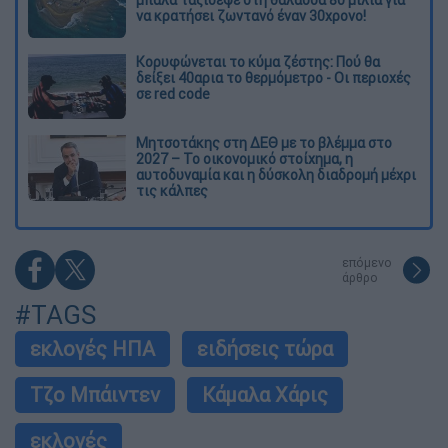
μπάλα ταξίδεψε στη θάλασσα 80 μίλια για
να κρατήσει ζωντανό έναν 30χρονο!
Κορυφώνεται το κύμα ζέστης: Πού θα
δείξει 40αρια το θερμόμετρο - Οι περιοχές
σε red code
Μητσοτάκης στη ΔΕΘ με το βλέμμα στο
2027 – Το οικονομικό στοίχημα, η
αυτοδυναμία και η δύσκολη διαδρομή μέχρι
τις κάλπες
επόμενο
άρθρο
#TAGS
εκλογές ΗΠΑ
ειδήσεις τώρα
Τζο Μπάιντεν
Κάμαλα Χάρις
εκλογές