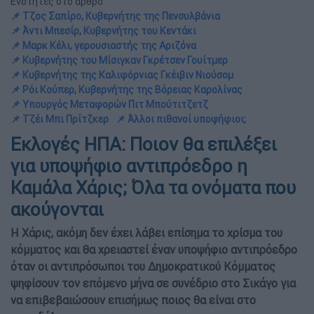
Ενότητες στο άρθρο:
📌 Τζος Σαπίρο, Κυβερνήτης της Πενσυλβάνια
📌 Άντι Μπεσίρ, Κυβερνήτης του Κεντάκι
📌 Μαρκ Κέλι, γερουσιαστής της Αριζόνα
📌 Κυβερνήτης του Μίσιγκαν Γκρέτσεν Γουίτμερ
📌 Κυβερνήτης της Καλιφόρνιας Γκέιβιν Νιούσομ
📌 Ρόι Κούπερ, Κυβερνήτης της Βόρειας Καρολίνας
📌 Υπουργός Μεταφορών Πιτ Μπούτιτζετζ
📌 Τζέι Μπι Πρίτζκερ
📌 Άλλοι πιθανοί υποψήφιοι;
Εκλογές ΗΠΑ: Ποιον θα επιλέξει
για υποψήφιο αντιπρόεδρο η
Καμάλα Χάρις; Όλα τα ονόματα που
ακούγονται
Η Χάρις, ακόμη δεν έχει λάβει επίσημα το χρίσμα του
κόμματος και θα χρειαστεί έναν υποψήφιο αντιπρόεδρο
όταν οι αντιπρόσωποι του Δημοκρατικού Κόμματος
ψηφίσουν τον επόμενο μήνα σε συνέδριο στο Σικάγο για
να επιβεβαιώσουν επισήμως ποιος θα είναι στο