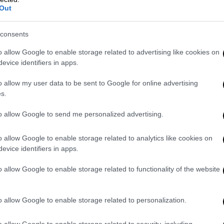
Out
πισκεφθώ το
Κάιρο
. Με τη θέληση του Αλλάχ,
 στην Άγκυρα», δήλωσε ο Φιντάν, δείχνοντας
consents
σει τις διπλωματικές σχέσεις με την
μια νέα φάση στις τουρκο-αιγυπτιακές
o allow Google to enable storage related to advertising like cookies on
ό την επιδίωξη στενότερης συνεργασίας και
evice identifiers in apps.
ν δύο χωρών.
o allow my user data to be sent to Google for online advertising
s.
to allow Google to send me personalized advertising.
οινές προσπάθειες των δύο χωρών για
τη
ρη περιοχή.
o allow Google to enable storage related to analytics like cookies on
evice identifiers in apps.
βουλεύσεις μας για τη διαχείριση των
ε πολύ εντατικά απόψεις ιδιαίτερα για τις
o allow Google to enable storage related to functionality of the website
ία, το Σουδάν, τη Λιβύη. Σκεφτόμαστε με
υμπεριλαμβανομένου και του παλαιστινιακού
o allow Google to enable storage related to personalization.
ούμε να δώσουμε λύσεις σε όλες αυτές τις
o allow Google to enable storage related to security, including