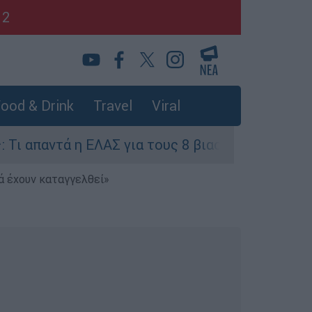
12
ood & Drink
Travel
Viral
 η ΕΛΑΣ για τους 8 βιασμούς τουριστριών - «Μό
ά έχουν καταγγελθεί»