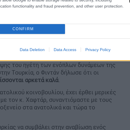
cation functionality and fraud prevention, and other user protection.
φέρθηκε και στις σχέσεις της Τουρκίας με
CONFIRM
σία ενός
ανεξάρτητου και ενωμένου λιβυκού
Data Deletion
Data Access
Privacy Policy
εψης του ηγέτη των ενόπλων δυνάμεων της
την Τουρκία, ο Φιντάν δήλωσε ότι οι
λίσσονται αρκετά καλά
.
νατολικού κοινοβουλίου, έχει έρθει μερικές
με τον κ. Χαφτάρ, συναντιόμαστε με τους
ροξενείο στα ανατολικά και τώρα το
υρκίας να συμβάλει στην αναβίωση ενός