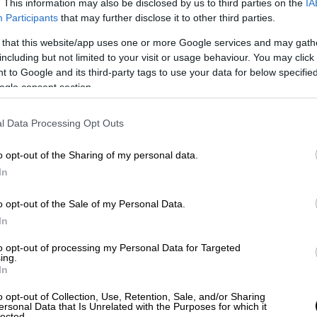
μάτων στην
Κύπρο
παραμένει ένα ζήτημα
. This information may also be disclosed by us to third parties on the
IA
Participants
that may further disclose it to other third parties.
τηση σχετικά με τη στρατιωτική παρουσία
άν ανέφερε: «Το κυπριακό ζήτημα είναι ένα
 that this website/app uses one or more Google services and may gath
τοποιήθηκε η Ειρηνευτική Επιχείρηση [σσ.
including but not limited to your visit or usage behaviour. You may click 
 to Google and its third-party tags to use your data for below specifi
ίου 1974, επικρατεί ειρήνη στο νησί και
ogle consent section.
 είναι κάτι εξαιρετικά πολύτιμο. Δηλαδή,
Ενόπλων Δυνάμεων στο νησί, πλέον
l Data Processing Opt Outs
 κοινότητες ζουν ειρηνικά».
o opt-out of the Sharing of my personal data.
υρκία
In
 των τουρκικών στρατευμάτων στο νησί ως
o opt-out of the Sale of my Personal Data.
λεια. «Εμείς ούτως ή άλλως έχουμε
In
 αλήθεια που είναι γνωστή. Έχουμε χιλιάδες
άφορες δυνάμεις μας, εκεί βρίσκονται και
to opt-out of processing my Personal Data for Targeted
ing.
ις ειρηνευτικές μας ενέργειες
», τόνισε.
In
o opt-out of Collection, Use, Retention, Sale, and/or Sharing
ersonal Data that Is Unrelated with the Purposes for which it
lected.