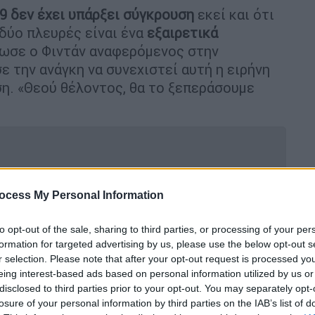
9 δεν έχει υπάρξει σύγκρουση
εκεί και ότι
 δύο πλευρές είναι ένα
εξαιρετικά
λωσε ο Φιντάν αναφερόμενος στην
σε την ανάγκη να συνεχιστεί αυτή η ειρήνη
ύση. «Θεού θέλοντος, θα το ξεπεράσουμε
Εθνοσυνέλευση: Βουλευτές του
ocess My Personal Information
υτή του DEM
to opt-out of the sale, sharing to third parties, or processing of your per
formation for targeted advertising by us, please use the below opt-out s
r selection. Please note that after your opt-out request is processed y
eing interest-based ads based on personal information utilized by us or
ρουσία στα Κατεχόμενα
disclosed to third parties prior to your opt-out. You may separately opt-
losure of your personal information by third parties on the IAB’s list of