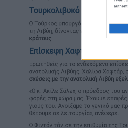
authenti
Τουρκολιβυκό μνημόνιο
Ο Τούρκος υπουργός Εξωτερικών ανα
τη Λιβύη, δίνοντας έμφαση στη σημα
κράτους
.
Επίσκεψη Χαφτάρ
Ερωτηθείς για το ενδεχόμενο επίσκ
ανατολικής Λιβύης, Χαλίφα Χαφτάρ, σ
σχέσεις με την ανατολική Λιβύη εξε
«Ο κ. Ακίλε Σάλεχ, ο πρόεδρος του α
φορές στη χώρα μας. Έχουμε επαφές 
γιους του. Ανοίξαμε το γενικό μας π
θέτουμε σε λειτουργία», ανέφερε.
Ο Φιντάν τόνισε την επιθυμία της Το