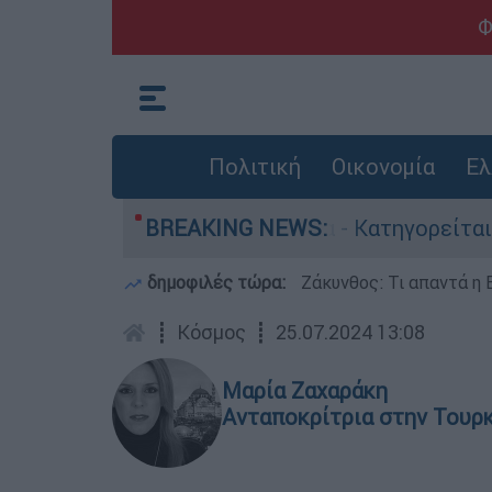
Φ
Πολιτική
Οικονομία
Ελ
κτονίες στην Ελλάδα - Κατηγορείται και για τη
BREAKING NEWS:
δημοφιλές τώρα:
Ζάκυνθος: Τι απαντά η 
┋
Κόσμος
┋
25.07.2024 13:08
Μαρία Ζαχαράκη
Ανταποκρίτρια στην Τουρ