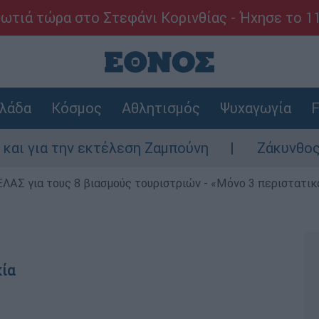
ωτιά τώρα στο Στεφάνι Κορινθίας - Ήχησε το 1
λάδα
Κόσμος
Αθλητισμός
Ψυχαγωγία
F
ν εκτέλεση Ζαμπούνη
Ζάκυνθος: Τι απαντά
ΕΛΑΣ για τους 8 βιασμούς τουριστριών - «Μόνο 3 περιστατικ
κία