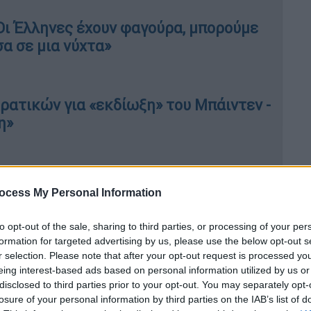
ι Έλληνες έχουν φαγούρα, μπορούμε
α σε μια νύχτα»
ατικών για «εκδίωξη» του Μπάιντεν -
η»
ότι η «
Ειρηνευτική Επιχείρηση
» (σ.σ.
ocess My Personal Information
που διαρκεί μισό αιώνα, έχει δικαιώσει την
την ειρήνη και ασφάλεια στο νησί.
to opt-out of the sale, sharing to third parties, or processing of your per
formation for targeted advertising by us, please use the below opt-out s
 για μια λύση δύο κρατών, ζητώντας την
r selection. Please note that after your opt-out request is processed y
ίας της Βόρειας Κύπρου' ως ισότιμο μέλος
eing interest-based ads based on personal information utilized by us or
disclosed to third parties prior to your opt-out. You may separately opt-
losure of your personal information by third parties on the IAB’s list of