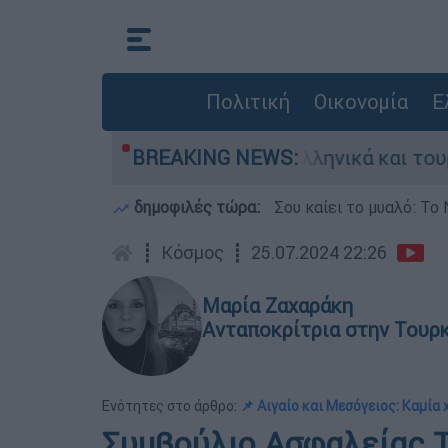
Πολιτική
Οικονομία
Ε
ομαχία ανάμεσα σε ελληνικά και τουρκικά F-16
BREAKING NEWS:
δημοφιλές τώρα:
Σου καίει το μυαλό: Το 
┋
Κόσμος
┋
25.07.2024 22:26
Μαρία Ζαχαράκη
Ανταποκρίτρια στην Τουρ
Ενότητες στο άρθρο:
📌 Αιγαίο και Μεσόγειος: Καμία
Συμβούλιο Ασφαλείας Τ