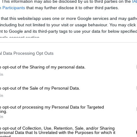
α χαλάρωση στις διεκδικήσεις
. This information may also be disclosed by us to third parties on the
IA
Participants
that may further disclose it to other third parties.
τι η Τουρκία δεν πρόκειται να επιτρέψει
 that this website/app uses one or more Google services and may gath
κής της προσέγγισης στα ζητήματα του
including but not limited to your visit or usage behaviour. You may click 
νθηκε ότι οι πρακτικές υπεράσπισης των
 to Google and its third-party tags to use your data for below specifi
ουρκίας θα συνεχιστούν αδιάκοπα.
ogle consent section.
l Data Processing Opt Outs
o opt-out of the Sharing of my personal data.
In
o opt-out of the Sale of my Personal Data.
In
to opt-out of processing my Personal Data for Targeted
ing.
video
In
o opt-out of Collection, Use, Retention, Sale, and/or Sharing
ersonal Data that Is Unrelated with the Purposes for which it
lected.