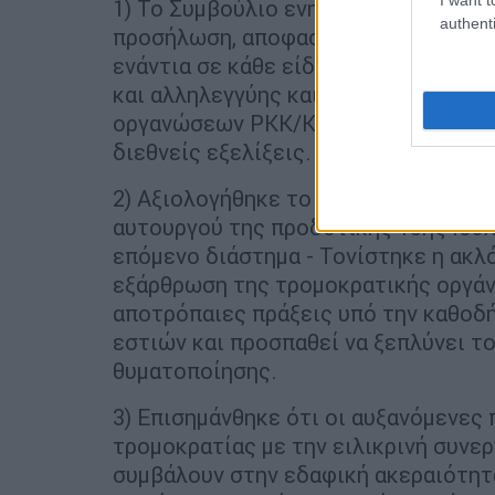
1) Το Συμβούλιο ενημερώθηκε για τις
authenti
προσήλωση, αποφασιστικότητα και ε
ενάντια σε κάθε είδους απειλές και 
και αλληλεγγύης και της επιβίωσής 
οργανώσεων PKK/KCK-PYD/YPG, FETO
διεθνείς εξελίξεις.
2) Αξιολογήθηκε το στάδιο στο οποίο
αυτουργού της προδοτικής 15ης Ιουλί
επόμενο διάστημα - Τονίστηκε η ακλ
εξάρθρωση της τρομοκρατικής οργάνω
αποτρόπαιες πράξεις υπό την καθοδ
εστιών και προσπαθεί να ξεπλύνει τ
θυματοποίησης.
3) Επισημάνθηκε ότι οι αυξανόμενες
τρομοκρατίας με την ειλικρινή συνε
συμβάλουν στην εδαφική ακεραιότητα