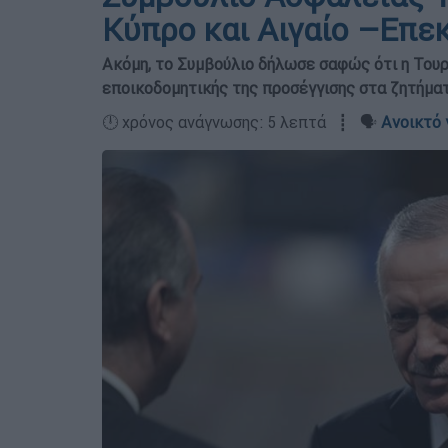
Κύπρο και Αιγαίο –Επε
Ακόμη, το Συμβούλιο δήλωσε σαφώς ότι η Τουρ
εποικοδομητικής της προσέγγισης στα ζητήματ
🕛 χρόνος ανάγνωσης: 5 λεπτά ┋ 🗣️
Ανοικτό 