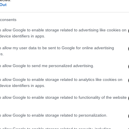
Out
consents
o allow Google to enable storage related to advertising like cookies on
evice identifiers in apps.
o allow my user data to be sent to Google for online advertising
s.
κροπρόθεσμες σχέσεις της Τουρκίας με
 Λιβύη, το Σουδάν και ο Νίγηρας. Η Τουρκία
to allow Google to send me personalized advertising.
υποσχόμενη να συνεχίσει να συμβάλλει στην
νικών λαών.
o allow Google to enable storage related to analytics like cookies on
evice identifiers in apps.
ης, αναρτήθηκε στον επίσημο διαδικτυακό
o allow Google to enable storage related to functionality of the website
ουρκικού Συμβούλιου Εθνικής Ασφαλείας
o allow Google to enable storage related to personalization.
o allow Google to enable storage related to security, including