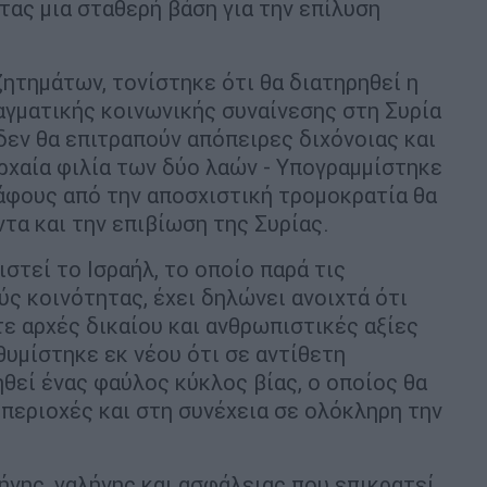
ντας μια σταθερή βάση για την επίλυση
ζητημάτων, τονίστηκε ότι θα διατηρηθεί η
ραγματικής κοινωνικής συναίνεσης στη Συρία
 δεν θα επιτραπούν απόπειρες διχόνοιας και
χαία φιλία των δύο λαών - Υπογραμμίστηκε
άφους από την αποσχιστική τρομοκρατία θα
α και την επιβίωση της Συρίας.
ιστεί το Ισραήλ, το οποίο παρά τις
ς κοινότητας, έχει δηλώνει ανοιχτά ότι
ε αρχές δικαίου και ανθρωπιστικές αξίες
θυμίστηκε εκ νέου ότι σε αντίθετη
εί ένας φαύλος κύκλος βίας, ο οποίος θα
περιοχές και στη συνέχεια σε ολόκληρη την
ήνης, γαλήνης και ασφάλειας που επικρατεί