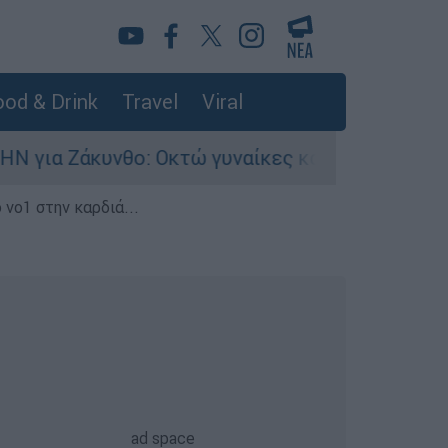
od & Drink
Travel
Viral
θο: Οκτώ γυναίκες κατήγγειλαν βιασμό σε 20 μ
 νο1 στην καρδιά...