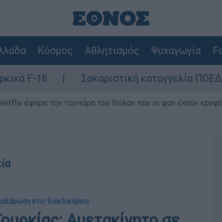
λλάδα
Κόσμος
Αθλητισμός
Ψυχαγωγία
Fo
Σοκαριστική καταγγελία ΠΟΕΔΗΝ για Ζάκυν
Netflix έφερε την ταινιάρα του Νόλαν που οι φαν έχουν κρυφό
κία
 χαλάρωση στις διεκδικήσεις
ουρκίας: Αμετακίνητο σε