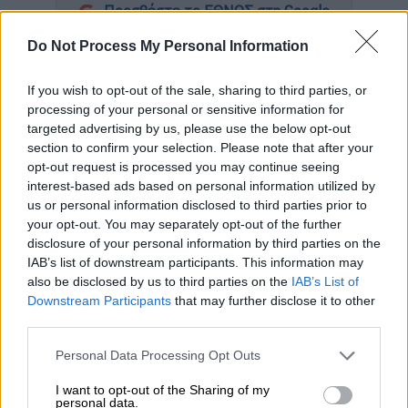
Προσθέστε το ΕΘΝΟΣ στη Google
Do Not Process My Personal Information
Περισσότερες από 30 ρουκέτες στο βόρειο
Ισραήλ
, εξαπέλυσε η
Χεζμπολάχ
από το
If you wish to opt-out of the sale, sharing to third parties, or
Λίβανο, όπως ανακοίνωσαν οι Ένοπλες
processing of your personal or sensitive information for
targeted advertising by us, please use the below opt-out
Δυνάμεις της χώρας.
section to confirm your selection. Please note that after your
opt-out request is processed you may continue seeing
ΔΙΑΒΑΣΤΕ ΕΠΙΣΗΣ
interest-based ads based on personal information utilized by
us or personal information disclosed to third parties prior to
Κόσμος
|
06.08.2024 19:20
your opt-out. You may separately opt-out of the further
disclosure of your personal information by third parties on the
Συναγερμός σε πόλη της Γαλλίας:
IAB’s list of downstream participants. This information may
Πυροβολισμοί με νεκρό και
also be disclosed by us to third parties on the
IAB’s List of
τραυματία
Downstream Participants
that may further disclose it to other
third parties.
Κόσμος
|
06.08.2024 19:50
Please note that this website/app uses one or more Google
Personal Data Processing Opt Outs
services and may gather and store information including but
Κορυφώνεται η κόντρα Τελ Αβίβ –
not limited to your visit or usage behaviour. You may click to
I want to opt-out of the Sharing of my
Άγκυρας: «Δικτάτορας ο Ερντογάν»,
personal data.