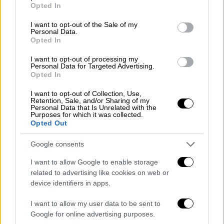
grant or deny consent to Google and its third-party tags to
Opted In
λέει ο ΥΠΕΞ του Ισραήλ – Οργή της
use your data for below specified purposes in below Google
Τουρκίας
consent section.
I want to opt-out of the Sale of my
Personal Data.
Opted In
I want to opt-out of processing my
Personal Data for Targeted Advertising.
Το πρώτο μπαράζ περίπου 20 ρουκετών είχε
Opted In
στόχο τα βόρεια
υψίπεδα του Γκολάν
. Οι IDF
I want to opt-out of Collection, Use,
λένε ότι όλες οι ρουκέτες έπληξαν
Retention, Sale, and/or Sharing of my
υπαίθριες περιοχές.
Personal Data that Is Unrelated with the
Purposes for which it was collected.
Opted Out
Λίγη ώρα αργότερα, άλλες 10 ρουκέτες
εκτοξεύτηκαν προς την περιοχή της
Google consents
Γαλιλαίας Panhandle
. Οι IDF λένε ότι μερικές
I want to allow Google to enable storage
από τις ρουκέτες αναχαιτίστηκαν από το
related to advertising like cookies on web or
Iron Dome
και αναφέρθηκαν αρκετές
device identifiers in apps.
συγκρούσεις, μερικές από τις οποίες
I want to allow my user data to be sent to
προκάλεσαν πυρκαγιές
.
Google for online advertising purposes.