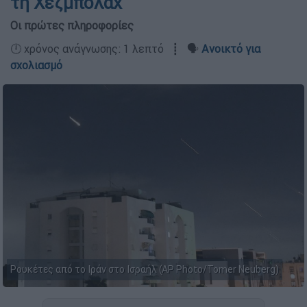
τη Χεζμπολάχ
Οι πρώτες πληροφορίες
🕛 χρόνος ανάγνωσης: 1 λεπτό ┋ 🗣️
Ανοικτό για
σχολιασμό
Ρουκέτες από το Ιράν στο Ισραήλ (AP Photo/Tomer Neuberg)