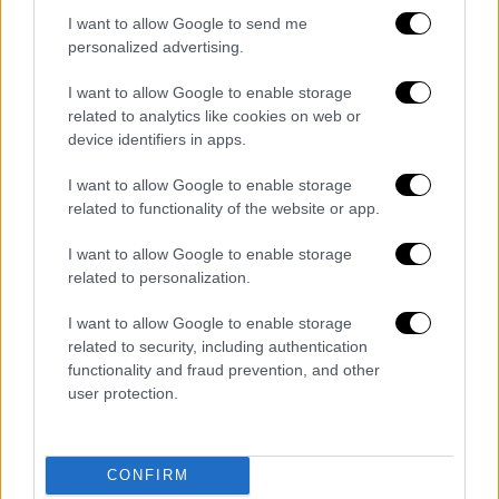
Ωστόσο ,σύμφωνα με τα μέχρι στιγμής
I want to allow Google to send me
στοιχεία, δεν υπάρχουν αναφορές για
personalized advertising.
νεκρούς ή τραυματίες.
I want to allow Google to enable storage
related to analytics like cookies on web or
device identifiers in apps.
Τα σχολιά σας δημοσιεύονται άμεσα με δική σας ευθύνη. Το
ΕΘΝΟΣ θα παρεμβαίνει και τα προσβλητικά σχόλια θα
I want to allow Google to enable storage
διαγράφονται
related to functionality of the website or app.
I want to allow Google to enable storage
related to personalization.
I want to allow Google to enable storage
related to security, including authentication
functionality and fraud prevention, and other
user protection.
καταχώρηση
CONFIRM
Διαβάστε ακόμη