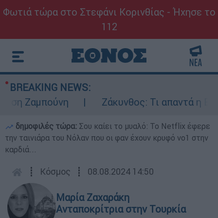
Φωτιά τώρα στο Στεφάνι Κορινθίας - Ήχησε το
112
BREAKING NEWS:
η Ζαμπούνη
Ζάκυνθος: Τι απαντά η ΕΛΑΣ γι
δημοφιλές τώρα:
Σου καίει το μυαλό: Το Netflix έφερε
την ταινιάρα του Νόλαν που οι φαν έχουν κρυφό νο1 στην
καρδιά...
┋
Κόσμος
┋
08.08.2024 14:50
Μαρία Ζαχαράκη
Ανταποκρίτρια στην Τουρκία