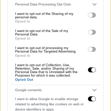
τη Σύνοδο Κορυφής του ΝΑΤΟ στην
Please note that this website/app uses one or more Google
Personal Data Processing Opt Outs
Ουάσιγκτον τον περασμένο Ιούλιο,
services and may gather and store information including but
not limited to your visit or usage behaviour. You may click to
I want to opt-out of the Sharing of my
αυξάνοντας τις αμυντικές της δαπάνες πάνω
personal data.
grant or deny consent to Google and its third-party tags to
από το 2% του εθνικού εισοδήματος.
Opted In
use your data for below specified purposes in below Google
consent section.
I want to opt-out of the Sale of my
Κρατήστε το και χρησιμοποιήστε το ή
Personal Data.
πουλήστε το και ξεφορτωθείτε το;
Opted In
I want to opt-out of processing my
Η πρόταση του επιχειρηματία και πρώην
Personal Data for Targeted Advertising.
πολιτικού
Τζαβίτ Τσαγλάρ
, να πουληθούν οι
Opted In
S-400 και να «ξεφορτωθεί» η Τουρκία αυτόν
I want to opt-out of Collection, Use,
τον ‘μπελά’, ανοίγει νέες προοπτικές. Ο
Retention, Sale, and/or Sharing of my
Personal Data that Is Unrelated with the
Τσαγλάρ, ο οποίος έχει παίξει ρόλο στην
Purposes for which it was collected.
Opted Out
επίλυση προηγούμενων κρίσεων με τη
Ρωσία, πιστεύει ότι η πώληση των S-400 θα
Google consents
μπορούσε να εξομαλύνει τις σχέσεις με τις
I want to allow Google to enable storage
ΗΠΑ και να βελτιώσει τη θέση της Τουρκίας
related to advertising like cookies on web or
στη διεθνή σκηνή.
device identifiers in apps.