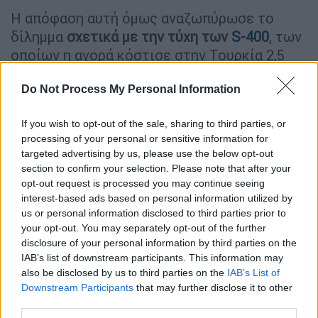
Η απόφαση αυτή όμως αναζωπύρωσε το
δίλημμα
σχετικά με την τύχη των
S-400
, των
οποίων η αγορά κόστισε στην Τουρκία 2,5
δισεκατομμύρια δολάρια και την αποπομπή
Do Not Process My Personal Information
από το πρόγραμμα των F-35. Ο Τούρκος
πολιτικός αναλυτής
Μουράτ Γετκίν
θέτει το
If you wish to opt-out of the sale, sharing to third parties, or
ερώτημα: Θα περιλαμβάνονται οι S-400 στον
processing of your personal or sensitive information for
«Ατσάλινο Θόλο», ή η
Τουρκία θα αναγκαστεί
targeted advertising by us, please use the below opt-out
να βρει άλλη λύση για τη χρήση ή την πώλησή
section to confirm your selection. Please note that after your
τους;
opt-out request is processed you may continue seeing
interest-based ads based on personal information utilized by
Η ένταξη των S-400 στο νέο σύστημα άμυνας
us or personal information disclosed to third parties prior to
your opt-out. You may separately opt-out of the further
θα ήταν προβληματική, ιδίως αν το σύστημα
disclosure of your personal information by third parties on the
πρόκειται να συνδεθεί ή να συνεργαστεί με
IAB’s list of downstream participants. This information may
το ΝΑΤΟ, όπως φαίνεται λογικό. Η Τουρκία,
also be disclosed by us to third parties on the
IAB’s List of
άλλωστε, δεσμεύτηκε να ενισχύσει τη
Downstream Participants
that may further disclose it to other
third parties.
νοτιοανατολική πτέρυγα της Συμμαχίας κατά