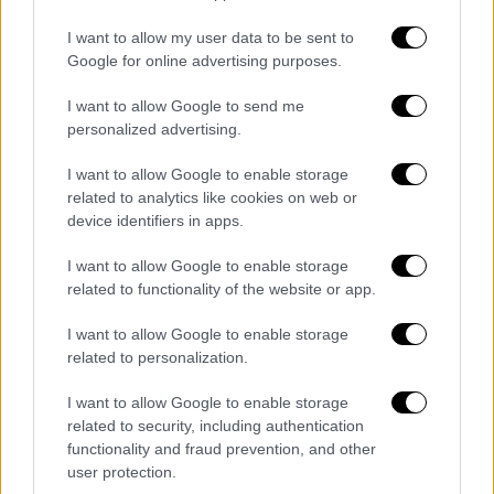
Η λύση του Τζαβίτ Τσαγλάρ στο κανάλι T24,
I want to allow my user data to be sent to
είναι απλή: «Θα τα πουλούσα και θα τα
Google for online advertising purposes.
ξεφορτωνόμουν», είπε, προσθέτοντας:
I want to allow Google to send me
«Υπάρχει ήδη πελάτης [σσ. σχετική αναφορά
personalized advertising.
σε
Πακιστάν και Ινδία στην εν λόγω
συνέντευξη
], η Ρωσία θα μας συγχωρούσε».
I want to allow Google to enable storage
related to analytics like cookies on web or
Ο
Τσαγλάρ συνεχίζει λέγοντας
: «Ο κόσμος
device identifiers in apps.
διανύει μια εύθραυστη περίοδο. Αν και
I want to allow Google to enable storage
έχουμε πολλά προβλήματα με τις ΗΠΑ,
related to functionality of the website or app.
είμαστε στην ίδια συμμαχία. Πιστεύω ότι αν
επιλυθεί το ζήτημα των S-400, θα επιλυθούν
I want to allow Google to enable storage
related to personalization.
και άλλα ζητήματα.
Μπορούμε να μιλήσουμε τόσο με τους
I want to allow Google to enable storage
Ρώσους όσο και με τους Αμερικανούς.
related to security, including authentication
Διαπραγματευόμαστε. Όλα θα επιλυθούν με
functionality and fraud prevention, and other
user protection.
τη συζήτηση».