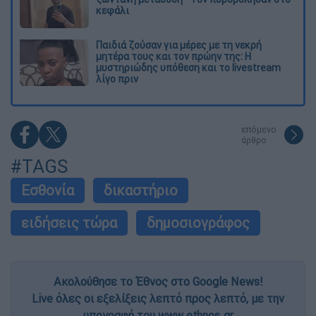
κεφάλι
Παιδιά ζούσαν για μέρες με τη νεκρή
μητέρα τους και τον πρώην της: Η
μυστηριώδης υπόθεση και το livestream
λίγο πριν
επόμενο
άρθρο
#TAGS
Εσθονία
δικαστήριο
ειδήσεις τώρα
δημοσιογράφος
Ακολούθησε το Έθνος στο Google News!
Live όλες οι εξελίξεις λεπτό προς λεπτό, με την
υπογραφή του www.ethnos.gr