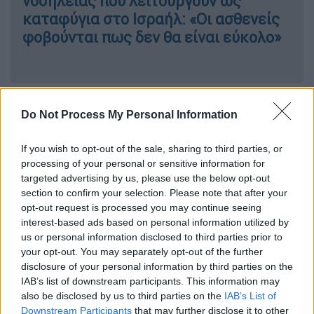
νοσηλείας που λειτουργούν ως
καταφύγια στο Ισραήλ: «Οι ασθενείς
φοβούνται πως δεν θα είναι εύκολο»
Εξυπηρετεί τη ρωσική προπαγάνδα
Do Not Process My Personal Information
Η κυρία Μπούρτσεβα
«κατηγορείται για
If you wish to opt-out of the sale, sharing to third parties, or
παραβίαση των διεθνών κυρώσεων και
processing of your personal or sensitive information for
προδοσία»,
ανέφερε ο γενικός εισαγγελέας
targeted advertising by us, please use the below opt-out
Ενέλι Λάουριτς σε ανακοίνωση Τύπου που
section to confirm your selection. Please note that after your
εστάλη στο Γαλλικό Πρακτορείο από τις
opt-out request is processed you may continue seeing
interest-based ads based on personal information utilized by
υπηρεσίες του.
us or personal information disclosed to third parties prior to
your opt-out. You may separately opt-out of the further
Η άσκηση ποινικής δίωξης επικρίθηκε
disclosure of your personal information by third parties on the
έντονα από τη διπλωματία της
Ρωσίας
.
IAB’s list of downstream participants. This information may
also be disclosed by us to third parties on the
IAB’s List of
«Οι πολύ σοβαρές κατηγορίες που
Downstream Participants
that may further disclose it to other