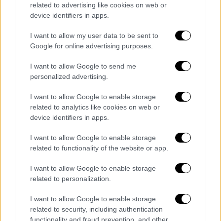
εισαγγελία.
related to advertising like cookies on web or
device identifiers in apps.
Η εσθονική υπηρεσία εσωτερικής ασφαλείας
I want to allow my user data to be sent to
(SSI) από την πλευρά της ανέφερε ότι η
Google for online advertising purposes.
κυρία Μπούρτσεβα «
επ’ ουδενί μπορεί να
θεωρηθεί ανεξάρτητη, αντικειμενική και
I want to allow Google to send me
ουδέτερη δημοσιογράφος»
, δεδομένου πως
personalized advertising.
υπηρετεί, κατ’ αυτήν, «τους επιθετικούς
I want to allow Google to enable storage
στόχους του Κρεμλίνου», κάτι που αποτελεί
related to analytics like cookies on web or
«έγκλημα εναντίον του κράτους».
device identifiers in apps.
Σύμφωνα με τις εσθονικές αρχές, η κυρία
I want to allow Google to enable storage
Μπούρτσεβα παρακολούθησε στη
related to functionality of the website or app.
Σεβαστούπολη
, στην
Κριμαία
, πρόγραμμα
I want to allow Google to enable storage
σπουδών για την
πληροφόρηση
και τους
related to personalization.
υβριδικούς πολέμους, που κατάρτισε και
I want to allow Google to enable storage
διηύθυνε ο επικεφαλής ιδιωτικής εταιρείας
related to security, including authentication
πληροφοριών εγγεγραμμένης στα ρωσικά
functionality and fraud prevention, and other