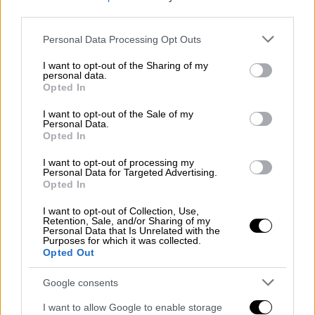
απαγγέλθηκαν σε βάρος της κυρίας
third parties.
Μπούρτσεβα δεν έχουν παρά μόνο έναν
Please note that this website/app uses one or more Google
Personal Data Processing Opt Outs
σκοπό: να
τιμωρηθεί
αυστηρά για τις
services and may gather and store information including but
επαγγελματικές της δραστηριότητες»,
not limited to your visit or usage behaviour. You may click to
I want to opt-out of the Sharing of my
personal data.
έκρινε η εκπρόσωπος του ρωσικού
grant or deny consent to Google and its third-party tags to
Opted In
use your data for below specified purposes in below Google
υπουργείου Εξωτερικών
Μαρία
Ζαχάροβα
,
consent section.
I want to opt-out of the Sale of my
χαρακτηρίζοντας τις κατηγορίες «εντελώς
Personal Data.
κατασκευασμένες».
Opted In
I want to opt-out of processing my
Η
Σβετλάνα Μπούρτσεβα
, η οποία απέκτησε
Personal Data for Targeted Advertising.
την εσθονική υπηκοότητα το 1994,
Opted In
συνεργάζεται από το 2017 με εσθονικούς
I want to opt-out of Collection, Use,
ειδησεογραφικούς ιστότοπους
που
Retention, Sale, and/or Sharing of my
Personal Data that Is Unrelated with the
ελέγχονται από τον ρωσικό όμιλο μέσων
Purposes for which it was collected.
Opted Out
ενημέρωσης Rossiya Segodnya.
Google consents
Η δουλειά της
«εξυπηρετεί τα συμφέροντα
της
ρωσικής προπαγάνδας
»,
σύμφωνα με την
I want to allow Google to enable storage