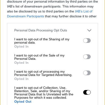
υπαίθριες συγκεντρώσεις στο βόρειο Ισραήλ
disclosure of your personal information by third parties on the
έχουν απαγορευτεί.
IAB’s list of downstream participants. This information may
also be disclosed by us to third parties on the
IAB’s List of
Αλλά το Ισραήλ δεν έχει ακόμη θέσει
Downstream Participants
that may further disclose it to other
third parties.
αυστηρούς περιορισμούς στην πολιτική
δραστηριότητα ούτε έχει αλλάξει τις
Please note that this website/app uses one or more Google
Personal Data Processing Opt Outs
κατευθυντήριες γραμμές έκτακτης ανάγκης:
services and may gather and store information including but
not limited to your visit or usage behaviour. You may click to
I want to opt-out of the Sharing of my
προφανώς δεν θέλει να δώσει πολύ έγκαιρη
personal data.
grant or deny consent to Google and its third-party tags to
προειδοποίηση σε περίπτωση που επιτρέψει
Opted In
use your data for below specified purposes in below Google
στο Ιράν ή τη Χεζμπολάχ να προσαρμόσουν
consent section.
I want to opt-out of the Sale of my
τα σχέδιά τους.
Personal Data.
Opted In
Σε μια προσπάθεια να αναβιώσει μια
I want to opt-out of processing my
ευρύτερη και αξιόπιστη διπλωματική
Personal Data for Targeted Advertising.
Opted In
επίθεση κατά του Ισραήλ, η Μαλαισία
πρότεινε στη συνάντηση της Τζέντα να
I want to opt-out of Collection, Use,
Retention, Sale, and/or Sharing of my
πραγματοποιηθεί μια αναθεωρημένη έκτακτη
Personal Data that Is Unrelated with the
Purposes for which it was collected.
σύνοδος της γενικής συνέλευσης του ΟΗΕ
Opted Out