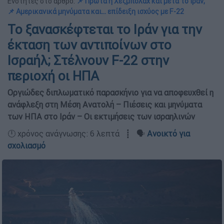
Ενότητες στο άρθρο:
📌 Πρώτα η Χεζμπολάχ και μετά το Ιράν;
📌 Αμερικανικά μηνύματα και… επίδειξη ισχύος με F-22
Το ξανασκέφτεται το Ιράν για την
έκταση των αντιποίνων στο
Ισραήλ; Στέλνουν F-22 στην
περιοχή οι ΗΠΑ
Οργιώδες διπλωματικό παρασκήνιο για να αποφευχθεί η
ανάφλεξη στη Μέση Ανατολή – Πιέσεις και μηνύματα
των ΗΠΑ στο Ιράν – Οι εκτιμήσεις των ισραηλινών
🕛 χρόνος ανάγνωσης: 6 λεπτά ┋ 🗣️
Ανοικτό για
σχολιασμό