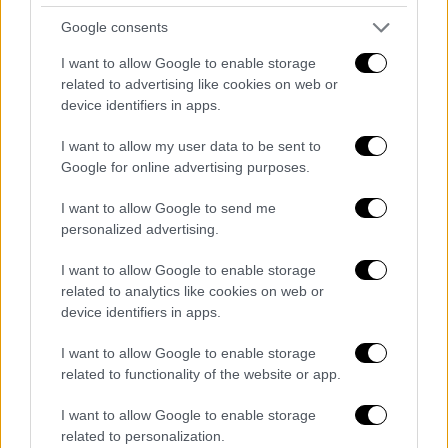
και να γίνουν προσπάθειες να τεθεί σε ισχύ η
συμβουλευτική γνωμοδότηση του διεθνούς
Google consents
δικαστηρίου σχετικά με την πολιτική του
I want to allow Google to enable storage
Ισραήλ όσον αφορά τους οικισμούς.
related to advertising like cookies on web or
device identifiers in apps.
Σε μια παράλληλη συνάντηση μεταξύ του
Ιορδανού υπουργού Εξωτερικών, Ayman
I want to allow my user data to be sent to
Google for online advertising purposes.
Safadi
, και του εκτελούντος χρέη υπουργού
Εξωτερικών του Ιράν,
Ali Bagheri
, στην
I want to allow Google to send me
Τζέντα
-η δεύτερη μέσα σε λίγες ημέρες- η
personalized advertising.
Ιορδανία δήλωσε ότι θα καταρρίψει
I want to allow Google to enable storage
ιρανικούς πυραύλους ή μη επανδρωμένα
related to analytics like cookies on web or
αεροσκάφη εάν εισέλθουν στον εναέριο
device identifiers in apps.
χώρο της Ιορδανίας καθ' οδόν προς το
Ισραήλ.
I want to allow Google to enable storage
related to functionality of the website or app.
Ο Safadi δήλωσε στο CNN: «Το μήνυμά μας
I want to allow Google to enable storage
ήταν σαφές: Στους Ισραηλινούς, ότι δεν θα
related to personalization.