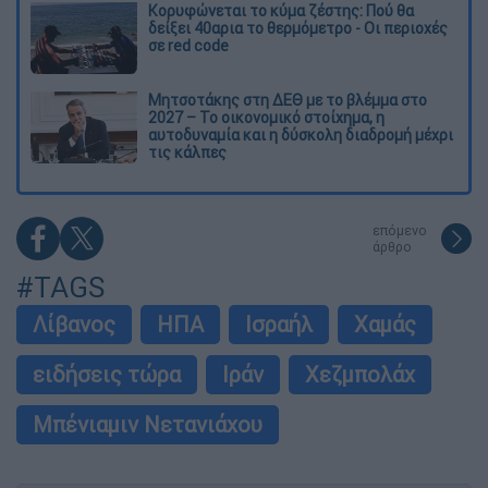
Κορυφώνεται το κύμα ζέστης: Πού θα
δείξει 40αρια το θερμόμετρο - Οι περιοχές
σε red code
Μητσοτάκης στη ΔΕΘ με το βλέμμα στο
2027 – Το οικονομικό στοίχημα, η
αυτοδυναμία και η δύσκολη διαδρομή μέχρι
τις κάλπες
επόμενο
άρθρο
#TAGS
Λίβανος
ΗΠΑ
Ισραήλ
Χαμάς
ειδήσεις τώρα
Ιράν
Χεζμπολάχ
Μπένιαμιν Νετανιάχου