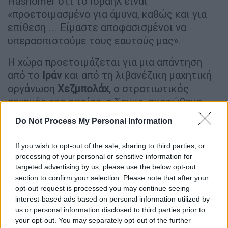
Hashomer ότι το Ισραήλ είναι
«προετοιμασμένο για άμυνα, καθώς και για
επίθεση ... Είμαστε αποφασισμένοι να
υπερασπιστούμε τους εαυτούς μας».
Η χώρα προετοιμάζεται για μια απάντηση
από το
Ιράν
και από τη λιβανέζικη μαχητική
οργάνωση
Χεζμπολάχ
, ο στρατιωτικός
αρχηγός της οποίας, ο Σουκρ, σκοτώθηκε
στη Βηρυτό από το
Ισραήλ
την περασμένη
Do Not Process My Personal Information
εβδομάδα.
If you wish to opt-out of the sale, sharing to third parties, or
Τα νοσοκομεία στο
βόρειο Ισραήλ
και το
processing of your personal or sensitive information for
Λίβανο
προετοιμάζονται για μια πιθανή
targeted advertising by us, please use the below opt-out
εισροή τραυματιών. Η διοίκηση του
section to confirm your selection. Please note that after your
εσωτερικού μετώπου του Ισραήλ έστειλε
opt-out request is processed you may continue seeing
interest-based ads based on personal information utilized by
αυτή την εβδομάδα τάγματα έρευνας και
us or personal information disclosed to third parties prior to
διάσωσης σε μεγάλες πόλεις- οι μεγάλες
your opt-out. You may separately opt-out of the further