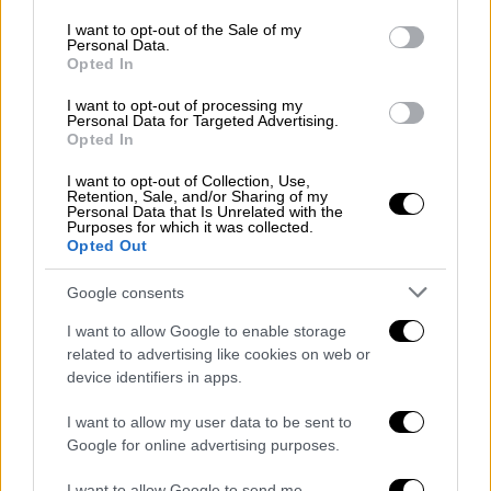
μαζί με όλους τους αδελφούς μου στην
use your data for below specified purposes in below Google
consent section.
παλαιστινιακή ηγεσία».
I want to opt-out of the Sale of my
Personal Data.
Opted In
Στη συνέχεια, ο
Παλαιστίνιος
πρόεδρος
ανέφερε: «Θα το κάνω και μιλάω εδώ από
I want to opt-out of processing my
Personal Data for Targeted Advertising.
ένα διεθνές βήμα και καλώ τους ηγέτες
Opted In
όλων των αραβικών και
ισλαμικών χωρών
I want to opt-out of Collection, Use,
και τους αξιωματούχους του ΟΗΕ να κάνουν
Retention, Sale, and/or Sharing of my
Personal Data that Is Unrelated with the
όλοι μαζί αυτό το ανθρωπιστικό καθήκον.
Purposes for which it was collected.
Λέμε ας το κάνουμε αυτό για χάρη της
Opted Out
ειρήνης και για να πάψουν οι δικαιολογίες
Google consents
για την κατοχή, αν ο στόχος μας είναι η
ειρήνη και η σταθερότητα για όλους. Στο
I want to allow Google to enable storage
related to advertising like cookies on web or
ίδιο πλαίσιο, καλώ το Συμβούλιο Ασφαλείας
device identifiers in apps.
και τον ΟΗΕ, των οποίων 80 ψηφίσματα δεν
έχουν εφαρμοστεί και θα ήθελα να πω ότι
I want to allow my user data to be sent to
μετά τη Γάζα, Θεού θέλοντος, θα κατευθυνθώ
Google for online advertising purposes.
στην Ιερουσαλήμ. Θα πάω στην αιώνια
I want to allow Google to send me