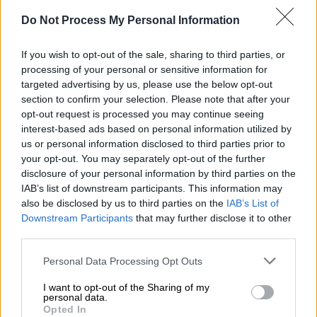
σαμποτάζ στον Nord Stream – Οι
Do Not Process My Personal Information
πιέσεις της CIA, και τα μπρος – πίσω
του Ζελένσκι
If you wish to opt-out of the sale, sharing to third parties, or
processing of your personal or sensitive information for
Κόσμος
|
15.08.2024 17:39
targeted advertising by us, please use the below opt-out
section to confirm your selection. Please note that after your
Αισιοδοξία Λευκού Οίκου για τις
opt-out request is processed you may continue seeing
διαπραγματεύσεις για τη Γάζα:
interest-based ads based on personal information utilized by
«Ελπιδοφόρα αρχή» - Δεν αναμένεται
us or personal information disclosed to third parties prior to
σήμερα συμφωνία
your opt-out. You may separately opt-out of the further
disclosure of your personal information by third parties on the
IAB’s list of downstream participants. This information may
also be disclosed by us to third parties on the
IAB’s List of
Downstream Participants
that may further disclose it to other
«Θέλουμε να στείλουμε ένα μήνυμα σε όλους
third parties.
ότι η ζωή μου, η ζωή μας δεν είναι πιο
Please note that this website/app uses one or more Google
Personal Data Processing Opt Outs
πολύτιμη από τη ζωή ενός μικρού παιδιού
services and may gather and store information including but
στη Γάζα» είπε ο
Μαχμούντ Αμπάς
, για να
not limited to your visit or usage behaviour. You may click to
I want to opt-out of the Sharing of my
personal data.
προσθέσει: «Αποφάσισα να πάω στη Γάζα
grant or deny consent to Google and its third-party tags to
Opted In