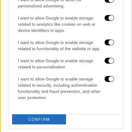
πρωτεύουσά μας».
personalized advertising.
Palestinian President Mahmoud
I want to allow Google to enable storage
Abbas speaking at Turkish
related to analytics like cookies on web or
device identifiers in apps.
Parliament:
I want to allow Google to enable storage
Victory or martyrdom!
related to functionality of the website or app.
I want to allow Google to enable storage
I want to announce to the whole
related to personalization.
world that I will go to Gaza with all
my brothers and sisters in the
I want to allow Google to enable storage
related to security, including authentication
Palestinian leadership.
functionality and fraud prevention, and other
user protection.
I will go against the hostility that
knows no borders, even if…
pic.twitter.com/ORxKJqWtU5
CONFIRM
— Clash Report (@clashreport)