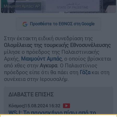
Μαχμούντ Αμπάς/ AP
Προσθέστε το ΕΘΝΟΣ στη Google
Στην έκτακτη ειδική συνεδρίαση της
Ολομέλειας της τουρκικής Εθνοσυνέλευσης
μίλησε ο πρόεδρος της Παλαιστινιακής
Αρχής,
Μαχμούντ Αμπάς
, ο οποίος βρίσκεται
από χθες στην
Αγκυρα
. Ο Παλαιστίνιος
πρόεδρος είπε ότι θα πάει στη
Γάζα
και στη
συνέχεια στην Ιερουσαλήμ.
ΔΙΑΒΑΣΤΕ ΕΠΙΣΗΣ
Κόσμος
|
15.08.2024 16:32
WSJ: Το παρασκήνιο πίσω από το