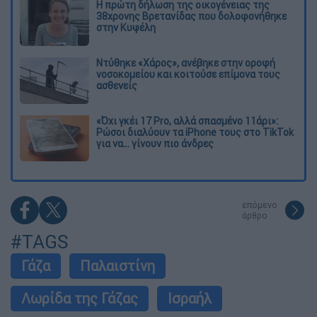
Η πρώτη δήλωση της οικογένειας της
38χρονης Βρετανίδας που δολοφονήθηκε
στην Κυψέλη
Ντύθηκε «Χάρος», ανέβηκε στην οροφή
νοσοκομείου και κοιτούσε επίμονα τους
ασθενείς
«Όχι γκέι 17 Pro, αλλά σπασμένο 11άρι»:
Ρώσοι διαλύουν τα iPhone τους στο TikTok
για να... γίνουν πιο άνδρες
επόμενο
άρθρο
#TAGS
Γάζα
Παλαιστίνη
Λωρίδα της Γάζας
Ισραήλ