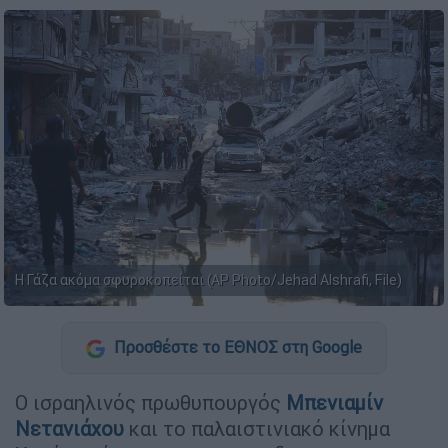
Η Γάζα ακόμα σφυροκοπείται (AP Photo/Jehad Alshrafi, File)
Προσθέστε το ΕΘΝΟΣ στη Google
Ο ισραηλινός πρωθυπουργός
Μπενιαμίν
Νετανιάχου
και το παλαιστινιακό κίνημα