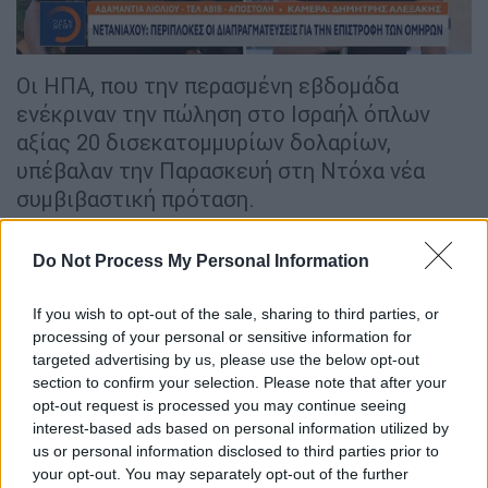
Οι ΗΠΑ, που την περασμένη εβδομάδα
ενέκριναν την πώληση στο Ισραήλ όπλων
αξίας 20 δισεκατομμυρίων δολαρίων,
υπέβαλαν την Παρασκευή στη Ντόχα νέα
συμβιβαστική πρόταση.
Διαφωνία για τη διατήρηση
Do Not Process My Personal Information
ισραηλινών στρατευμάτων στη Γάζα
If you wish to opt-out of the sale, sharing to third parties, or
«Υπάρχουν πράγματα για τα οποία μπορούμε
processing of your personal or sensitive information for
να δείξουμε ευελιξία και πράγματα για τα
targeted advertising by us, please use the below opt-out
οποία δεν μπορούμε», σχολίασε ο κ.
section to confirm your selection. Please note that after your
Νετανιάχου, επιμένοντας να αντιστέκεται
opt-out request is processed you may continue seeing
interest-based ads based on personal information utilized by
στην πίεση, που εντείνεται σε διεθνές
us or personal information disclosed to third parties prior to
επίπεδο και στο εσωτερικό της χώρας του,
your opt-out. You may separately opt-out of the further