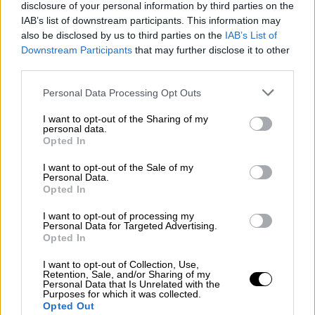
να τερματίσει τον πόλεμο.
disclosure of your personal information by third parties on the
IAB’s list of downstream participants. This information may
Η
Χαμάς
επανέλαβε χθες πως απορρίπτει τη
also be disclosed by us to third parties on the
IAB’s List of
νέα πρόταση
, αφού κρίνει πως
Downstream Participants
that may further disclose it to other
third parties.
«ανταποκρίνεται στους όρους που έθεσε ο
Νετανιάχου, ιδίως στην άρνησή του για
Please note that this website/app uses one or more Google
Personal Data Processing Opt Outs
μόνιμη κατάπαυση του πυρός και πλήρη
services and may gather and store information including but
not limited to your visit or usage behaviour. You may click to
I want to opt-out of the Sharing of my
αποχώρηση (του ισραηλινού στρατού) από τη
personal data.
grant or deny consent to Google and its third-party tags to
Γάζα».
Opted In
use your data for below specified purposes in below Google
consent section.
I want to opt-out of the Sale of my
Το κίνημα, που επισήμως δεν συμμετείχε
Personal Data.
στις διαπραγματεύσεις στην πρωτεύουσα
Opted In
του Κατάρ, κατήγγειλε ακόμη «την εμμονή»
I want to opt-out of processing my
του ισραηλινού πρωθυπουργού
να
Personal Data for Targeted Advertising.
Opted In
διατηρήσει στρατεύματα ανεπτυγμένα κατά
μήκος των συνόρων τ
ου παλαιστινιακού
I want to opt-out of Collection, Use,
Retention, Sale, and/or Sharing of my
θυλάκου με την Αίγυπτο και τους «νέους
Personal Data that Is Unrelated with the
Purposes for which it was collected.
όρους» που έθεσε, ειδικά για τους
Opted Out