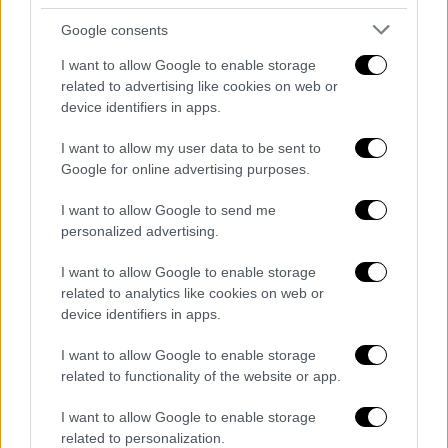
παλαιστίνιους κρατούμενους που θα
ανταλλαχθούν με ισραηλινούς ομήρους.
Google consents
I want to allow Google to enable storage
Η Χαμάς επιμένει στην εφαρμογή, ως είχε,
related to advertising like cookies on web or
της πρότασης που είχε παρουσιαστεί στα
device identifiers in apps.
τέλη του Μαΐου από τον Αμερικανό πρόεδρο
Μπάιντεν και καλεί τους μεσολαβητές να
I want to allow my user data to be sent to
Google for online advertising purposes.
«υποχρεώσουν την κατοχή να εφαρμόσει
αυτά που είχαν συμφωνηθεί».
I want to allow Google to send me
personalized advertising.
Η πρόταση εκείνη προέβλεπε, στην πρώτη
της φάση, ανακωχή έξι εβδομάδων,
I want to allow Google to enable storage
αποχώρηση των ισραηλινών ενόπλων
related to analytics like cookies on web or
device identifiers in apps.
δυνάμεων από πυκνοκατοικημένες περιοχές
της Λωρίδας της Γάζας, και την
I want to allow Google to enable storage
απελευθέρωση ομήρων της Χαμάς με
related to functionality of the website or app.
αντάλλαγμα την αποφυλάκιση παλαιστινίων
I want to allow Google to enable storage
εγκλείστων σε ισραηλινά κέντρα κράτησης.
related to personalization.