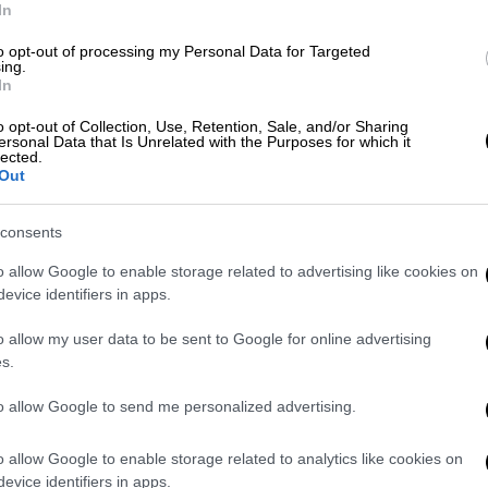
In
α της Μόσχας μετά τη μεγάλη
to opt-out of processing my Personal Data for Targeted
ing.
In
o opt-out of Collection, Use, Retention, Sale, and/or Sharing
ersonal Data that Is Unrelated with the Purposes for which it
πλοίο ανοιχτά της Υεμένης - Οι
lected.
Out
consents
o allow Google to enable storage related to advertising like cookies on
Εξωτερικών, «κατόπιν αιτήματος της
evice identifiers in apps.
πουργός Εξωτερικών
Χακάν Φιντάν
και ο
ζήτησαν την τελευταία κατάσταση των
o allow my user data to be sent to Google for online advertising
s.
 πυρός μεταξύ της Χαμάς και του Ισραήλ,
 στην περιοχή».
to allow Google to send me personalized advertising.
ησε στην
Άγκυρα
μετά τις επαφές του στο
o allow Google to enable storage related to analytics like cookies on
δεχομένως να βλέπει την Τουρκία ως
evice identifiers in apps.