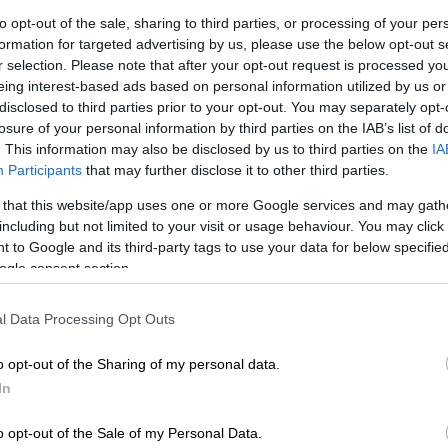
to opt-out of the sale, sharing to third parties, or processing of your per
formation for targeted advertising by us, please use the below opt-out s
r selection. Please note that after your opt-out request is processed y
eing interest-based ads based on personal information utilized by us or
disclosed to third parties prior to your opt-out. You may separately opt-
losure of your personal information by third parties on the IAB’s list of
. This information may also be disclosed by us to third parties on the
IA
Participants
that may further disclose it to other third parties.
 that this website/app uses one or more Google services and may gath
 το ΕΘΝΟΣ στη Google
including but not limited to your visit or usage behaviour. You may click 
 to Google and its third-party tags to use your data for below specifi
σραήλ
και τις συνομιλίες του με τον
ogle consent section.
, ο Αμερικανός υπουργός Εξωτερικών
ρα με τον
Τούρκο ομόλογό του
,
Χακάν
l Data Processing Opt Outs
o opt-out of the Sharing of my personal data.
In
o opt-out of the Sale of my Personal Data.