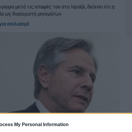
κυρα μετά τις επαφές του στο Ισραήλ, δείχνει ότι η
ία ως διακομιστή μηνυμάτων
για σχολιασμό
ocess My Personal Information