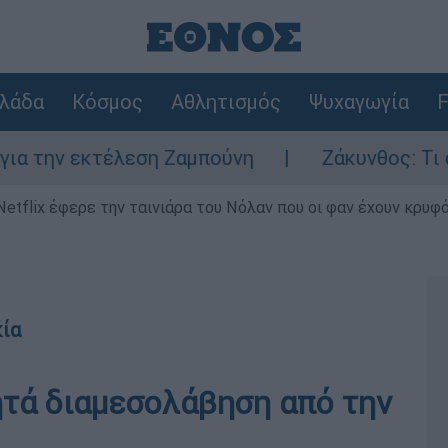
λάδα
Κόσμος
Αθλητισμός
Ψυχαγωγία
F
 εκτέλεση Ζαμπούνη
Ζάκυνθος: Τι απαντά 
Netflix έφερε την ταινιάρα του Νόλαν που οι φαν έχουν κρυφό
κία
ητά διαμεσολάβηση από την