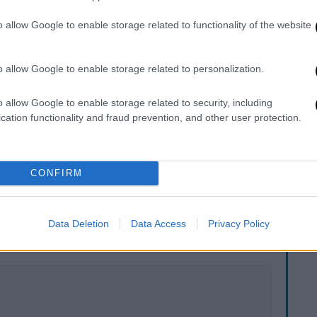
όμα και το Ιράν.
o allow Google to enable storage related to functionality of the website
anlanan sözde ayininin iptali için bu gün
saat 15:30’da bir basın açıklaması
o allow Google to enable storage related to personalization.
uğunu anlatacaktır.
o allow Google to enable storage related to security, including
uz.
cation functionality and fraud prevention, and other user protection.
rkdegs)
August 21, 2024
CONFIRM
. Το ΕΘΝΟΣ θα παρεμβαίνει και τα προσβλητικά σχόλια θα
Data Deletion
Data Access
Privacy Policy