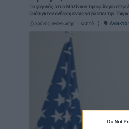
Το γεγονός ότι ο Μπλίνκεν τηλεφώνησε στην Άγ
Ουάσιγκτον ενδεχομένως να βλέπει την Τουρκ
🕛 χρόνος ανάγνωσης: 1 λεπτό ┋ 🗣️
Ανοικτό 
Do Not Pr