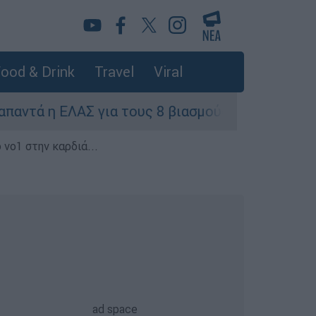
ood & Drink
Travel
Viral
η ΕΛΑΣ για τους 8 βιασμούς τουριστριών - «Μόνο
 νο1 στην καρδιά...