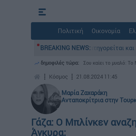
Πολιτική
Οικονομία
Ελ
τονίες στην Ελλάδα - Κατηγορείται και για την
BREAKING NEWS:
δημοφιλές τώρα:
Σου καίει το μυαλό: Το 
┋
Κόσμος
┋
21.08.2024 11:45
Μαρία Ζαχαράκη
Ανταποκρίτρια στην Τουρ
Γάζα: Ο Μπλίνκεν αναζ
Άγκυρα;