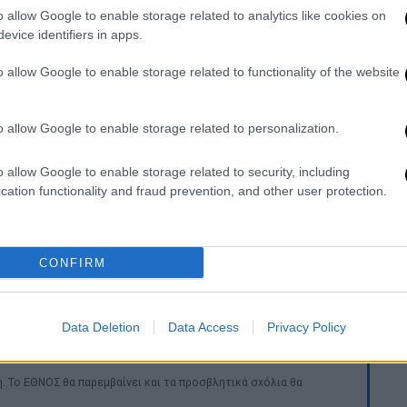
o allow Google to enable storage related to analytics like cookies on
evice identifiers in apps.
αρτέλ να εισάγουν ναρκωτικά, κρύβοντας
ανάνας
είναι τα πιο δημοφιλή, αλλά οι
o allow Google to enable storage related to functionality of the website
αρκωτικά κρυμμένα σε
αβοκάντο,
αλλά ακόμα
o allow Google to enable storage related to personalization.
ναι ο
ι κύριοι προμηθευτές μεθαμφεταμίνης
υάριο, οι μεξικανικές δυνάμεις ασφαλείας
o allow Google to enable storage related to security, including
cation functionality and fraud prevention, and other user protection.
όνους του ναρκωτικού
στο μεγαλύτερο
ευταία χρόνια.
ι το εργαστήριο διέθετε περισσότερες από
CONFIRM
 και θαλάμους συμπύκνωσης - βασικό
ην παρασκευή της χημικής ουσίας.
Data Deletion
Data Access
Privacy Policy
. Το ΕΘΝΟΣ θα παρεμβαίνει και τα προσβλητικά σχόλια θα