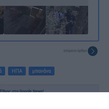
επόμενο άρθρο
ά
ΗΠΑ
μπανάνα
Έθνος στο Google News!
 λεπτό, με την υπογραφή του www.ethnos.gr