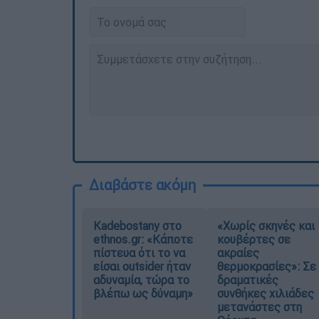
Διαβάστε ακόμη
Kadebostany στο
«Χωρίς σκηνές και
ethnos.gr: «Κάποτε
κουβέρτες σε
πίστευα ότι το να
ακραίες
είσαι outsider ήταν
θερμοκρασίες»: Σε
αδυναμία, τώρα το
δραματικές
βλέπω ως δύναμη»
συνθήκες χιλιάδες
μετανάστες στη