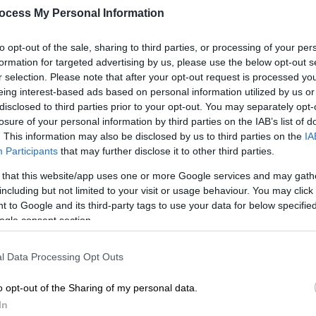
ocess My Personal Information
to opt-out of the sale, sharing to third parties, or processing of your per
formation for targeted advertising by us, please use the below opt-out s
r selection. Please note that after your opt-out request is processed y
eing interest-based ads based on personal information utilized by us or
disclosed to third parties prior to your opt-out. You may separately opt-
losure of your personal information by third parties on the IAB’s list of
. This information may also be disclosed by us to third parties on the
IA
Participants
that may further disclose it to other third parties.
 το ΕΘΝΟΣ στη Google
 that this website/app uses one or more Google services and may gath
including but not limited to your visit or usage behaviour. You may click 
εταμίνης
που κρύβονταν σε
ψεύτικα
 to Google and its third-party tags to use your data for below specifi
ές Αρχές στα σύνορα των ΗΠΑ με το
ogle consent section.
l Data Processing Opt Outs
ν ανάμεσα σε
πραγματικά καρπούζια
και
ε τοποθετηθεί με τέτοιο τρόπο, ώστε να
o opt-out of the Sharing of my personal data.
In