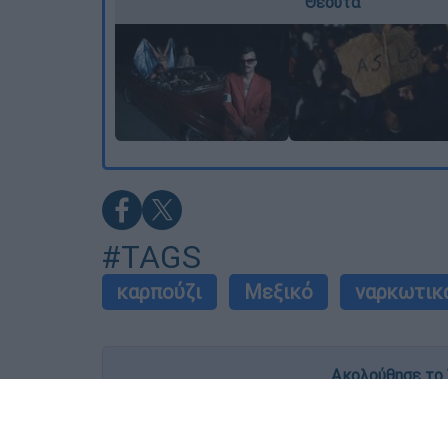
Θέουτα
#TAGS
καρπούζι
Μεξικό
ναρκωτικ
Ακολούθησε το 
Live όλες οι εξελίξεις λεπτό προς