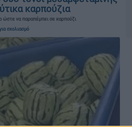
εύτικα καρπούζια
πο ώστε να παραπέμπει σε καρπούζι
για σχολιασμό