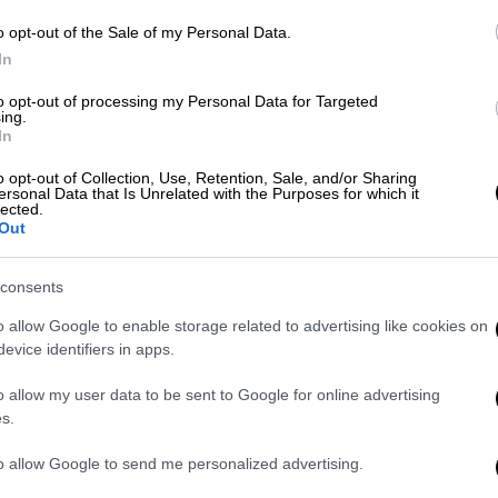
o opt-out of the Sale of my Personal Data.
In
to opt-out of processing my Personal Data for Targeted
ου ηφαιστείου Σακουρατζίμα -
ing.
In
μ.
o opt-out of Collection, Use, Retention, Sale, and/or Sharing
ersonal Data that Is Unrelated with the Purposes for which it
lected.
Out
κ: Η Ρωσία θα καταλάμβανε το Κίεβο σε
 καταφύγια στην πατρίδα της
consents
o allow Google to enable storage related to advertising like cookies on
evice identifiers in apps.
 από δύο τόνους μεθαμφεταμίνης, που ήταν
o allow my user data to be sent to Google for online advertising
α.
s.
μεθαμφεταμίνης που έχει
to allow Google to send me personalized advertising.