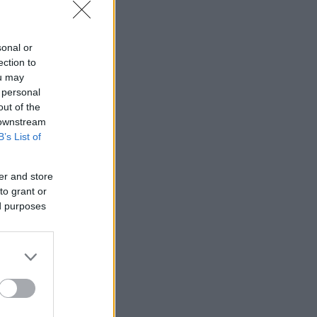
sonal or
ection to
ou may
 personal
out of the
 downstream
B’s List of
er and store
to grant or
ed purposes