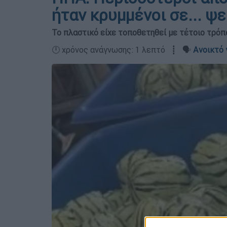
ήταν κρυμμένοι σε... ψ
Το πλαστικό είχε τοποθετηθεί με τέτοιο τρό
🕛 χρόνος ανάγνωσης: 1 λεπτό ┋ 🗣️
Ανοικτό 