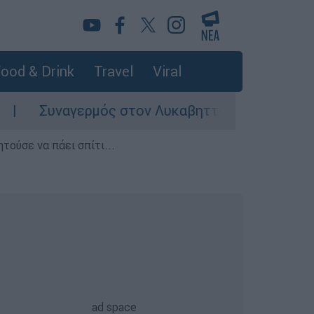
ood & Drink
Travel
Viral
ναγερμός στον Λυκαβηττό: Σορός σε προχωρημέ
τούσε να πάει σπίτι...