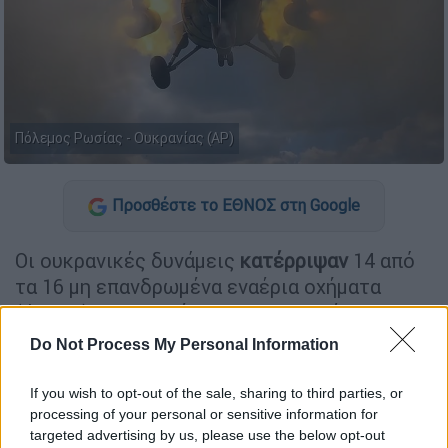
Πόλεμος Ρωσίας - Ουκρανίας (AP)
Προσθέστε το ΕΘΝΟΣ στη Google
Οι ουκρανικές δυνάμεις
κατέρριψαν
14 από
τα 16 μη επανδρωμένα εναέρια οχήματα
(drones) που εξαπέλυσαν οι ρωσικές
δυνάμεις σε επίθεσή τους στη διάρκεια της
Do Not Process My Personal Information
νύχτας, ανακοίνωσε σήμερα η πολεμική
αεροπορία της
Ουκρανίας
. «Τα συστήματά
If you wish to opt-out of the sale, sharing to third parties, or
μας αντιαεροπορικής άμυνας επιχείρησαν
processing of your personal or sensitive information for
targeted advertising by us, please use the below opt-out
στις περιφέρειες Τσερκάσι, Κιροβοχράντ,