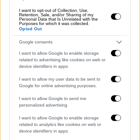
υψηλής τάσης.
I want to opt-out of Collection, Use,
Ο πυρηνικός σταθμός που βρίσκεται σε
Retention, Sale, and/or Sharing of my
Personal Data that Is Unrelated with the
αδράνεια στηρίζεται στην ενέργεια που
Purposes for which it was collected.
Opted Out
λαμβάνει έξωθεν για τη διατήρηση της
σταθερότητας και της ασφάλειας των
Google consents
αντιδραστήρων του. Η Rosatom διευκρίνισε
I want to allow Google to enable storage
ότι ενέργεια παρέχεται στον σταθμό μέσω
related to advertising like cookies on web or
άλλης γραμμής υψηλής τάσης.
device identifiers in apps.
Ουκρανικό drone αποπειράθηκε να
I want to allow my user data to be sent to
επιτεθεί στον πυρηνικό σταθμό του
Google for online advertising purposes.
Κουρσκ
I want to allow Google to send me
personalized advertising.
Ταυτόχρονα ένα ουκρανικό μη επανδρωμένο
εναέριο όχημα (drone)
αποπειράθηκε
να
I want to allow Google to enable storage
επιτεθεί στον πυρηνικό σταθμό του Κουρσκ
related to analytics like cookies on web or
device identifiers in apps.
στη
Ρωσία
στη διάρκεια της νύχτας, όπως