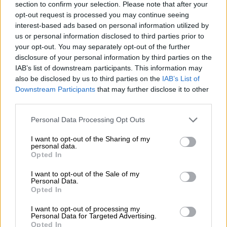
section to confirm your selection. Please note that after your
Πολτάβα και Σούμι», ανέφερε σε ανακοίνωσή
opt-out request is processed you may continue seeing
της.
interest-based ads based on personal information utilized by
us or personal information disclosed to third parties prior to
your opt-out. You may separately opt-out of the further
ΔΙΑΒΑΣΤΕ ΕΠΙΣΗΣ
disclosure of your personal information by third parties on the
IAB’s list of downstream participants. This information may
Κόσμος
|
23.08.2024 08:00
also be disclosed by us to third parties on the
IAB’s List of
Κουρσκ: Οι εκτοπισμένοι έχουν
Downstream Participants
that may further disclose it to other
third parties.
φτάσει τους 133 χιλιάδες
Please note that this website/app uses one or more Google
Personal Data Processing Opt Outs
services and may gather and store information including but
not limited to your visit or usage behaviour. You may click to
I want to opt-out of the Sharing of my
personal data.
grant or deny consent to Google and its third-party tags to
Παράλληλα η ρωσική εταιρεία πυρηνικής
Opted In
use your data for below specified purposes in below Google
ενέργειας Rosatom ανακοίνωσε σήμερα ότι
consent section.
I want to opt-out of the Sale of my
ο πυρηνικός σταθμός που ελέγχεται από τη
Personal Data.
Ρωσία στην Ζαπορίζια της Ουκρανίας
Opted In
λειτουργεί κανονικά
αφού τα αυτόματα
I want to opt-out of processing my
συστήματά του απενεργοποίησαν μια γραμμή
Personal Data for Targeted Advertising.
Opted In