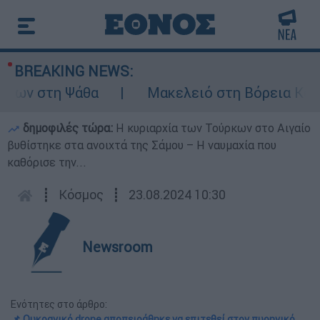
BREAKING NEWS:
ων στη Ψάθα
Μακελειό στη Βόρεια Καρολί
δημοφιλές τώρα:
Η κυριαρχία των Τούρκων στο Αιγαίο
βυθίστηκε στα ανοιχτά της Σάμου – Η ναυμαχία που
καθόρισε την...
┋
Κόσμος
┋
23.08.2024 10:30
Newsroom
Ενότητες στο άρθρο:
📌 Ουκρανικό drone αποπειράθηκε να επιτεθεί στον πυρηνικό