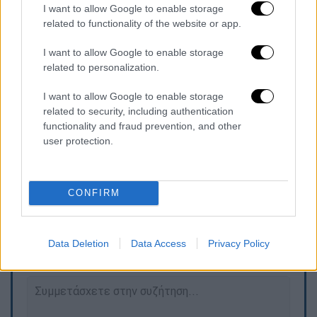
μετέδωσε σήμερα το ρωσικό κρατικό
I want to allow Google to enable storage
πρακτορείο ειδήσεων TASS, επικαλούμενο
related to functionality of the website or app.
μη κατονομαζόμενη πηγή.
I want to allow Google to enable storage
Το drone
καταρρίφθηκε
κοντά σε χώρο
related to personalization.
αποθήκευσης αναλωμένου πυρηνικού
I want to allow Google to enable storage
καυσίμου, πρόσθεσε το ρωσικό πρακτορείο.
related to security, including authentication
Ο πυρηνικός σταθμός του Κουρσκ είναι ένας
functionality and fraud prevention, and other
από τους μεγαλύτερους της Ρωσίας.
user protection.
CONFIRM
Τα σχολιά σας δημοσιεύονται άμεσα με δική σας ευθύνη. Το
ΕΘΝΟΣ θα παρεμβαίνει και τα προσβλητικά σχόλια θα
διαγράφονται
Data Deletion
Data Access
Privacy Policy