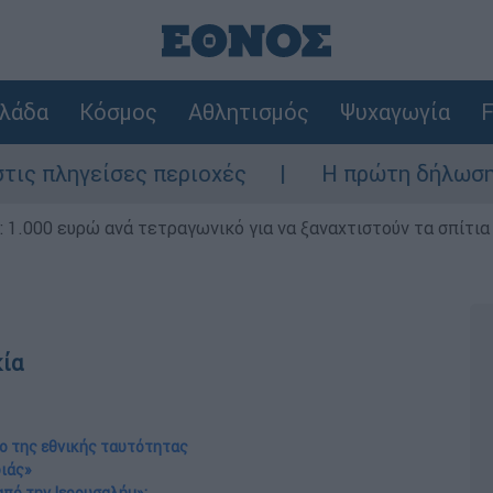
λάδα
Κόσμος
Αθλητισμός
Ψυχαγωγία
F
ες περιοχές
Η πρώτη δήλωση της οικογέν
1.000 ευρώ ανά τετραγωνικό για να ξαναχτιστούν τα σπίτια
κία
ιο της εθνικής ταυτότητας
διάς»