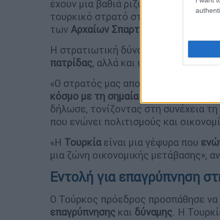
έχουν μια βαθιά ριζωμένη ιστορία ά
authenti
τουρκικό στρατό στους
αρχαιότερου
των
Αρχαίων
Σπαρτιατών
.
Η στρατιωτική δύναμη της Τουρκίας
πατρίδας
, αλλά και ως σύμβολο ελπί
«Ο στρατός μας αποτελεί την πηγή ε
κόσμο με τη σημαία και την ημισέλην
δήλωσε, τονίζοντας στη συνέχεια τη
που ενώνει πολιτισμούς και οικονομί
«Η
Τουρκία
είναι μια γέφυρα που
ενώ
μια ζώνη οικονομικής μετάβασης», α
Εντολή για επαγρύπνηση στ
Ο Τούρκος πρόεδρος προσπάθησε να
επαγρύπνησης
και
δύναμης
. Η Τουρκί