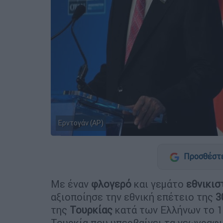
Ερντογάν (AP)
Προσθέστε
Με έναν
φλογερό
και γεμάτο
εθνικισ
αξιοποίησε την εθνική επέτειο της
3
της
Τουρκίας
κατά των Ελλήνων το 19
Τουρκία που υπερβαίνει τα γεωγραφικ