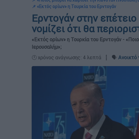
📌 «Ποιος μπορεί να χωρίσει την Κωνσταντινούπολη 
📌 «Εκτός ορίων» η Τουρκία του Ερντογάν
Ερντογάν στην επέτειο 
νομίζει ότι θα περιορι
«Εκτός ορίων» η Τουρκία του Ερντογάν - «Ποι
Ιερουσαλήμ»;
🕛 χρόνος ανάγνωσης: 4 λεπτά ┋ 🗣️
Ανοικτό 