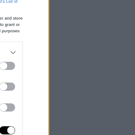
B’s List of
er and store
to grant or
ed purposes