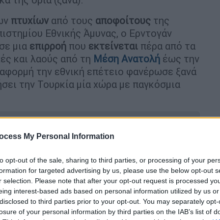
ων
πτυχίων
από τους
αποφοίτους
της
ιστημίου Εθνικής Άμυνας, ο Ερντογάν
 σε μια
επιρροή
που
εκτείνεται
πέρα από τα
χές και λαούς από τη
Μέση Ανατολή
έως την
αφορμή την εθνική επέτειο φανέρωσε ξανά
ήσει την Τουρκία μία χώρα με παγκόσμια
ocess My Personal Information
ού με τις ευρωτουρκικές σχέσεις δεν
to opt-out of the sale, sharing to third parties, or processing of your per
formation for targeted advertising by us, please use the below opt-out s
r selection. Please note that after your opt-out request is processed y
eing interest-based ads based on personal information utilized by us or
disclosed to third parties prior to your opt-out. You may separately opt-
losure of your personal information by third parties on the IAB’s list of
την Ελλάδα στην Τουρκία - «Η Κύπρος