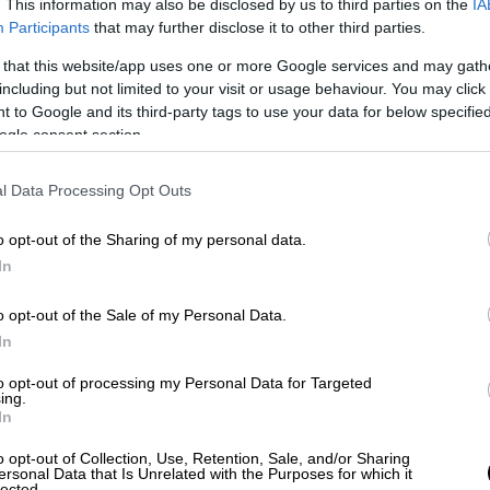
. This information may also be disclosed by us to third parties on the
IA
Participants
that may further disclose it to other third parties.
 that this website/app uses one or more Google services and may gath
including but not limited to your visit or usage behaviour. You may click 
 to Google and its third-party tags to use your data for below specifi
 από τη
Λιβύη
μέχρι τη
Σομαλία
, οι ένοπλες
ogle consent section.
ντά τους, όπου και αν αναλαμβάνουν
ς, προσπαθώντας να ενισχύσει την εικόνα
l Data Processing Opt Outs
πιδείξει τη στρατιωτική της ισχύ σε κάθε
o opt-out of the Sharing of my personal data.
In
o opt-out of the Sale of my Personal Data.
In
to opt-out of processing my Personal Data for Targeted
ing.
In
o opt-out of Collection, Use, Retention, Sale, and/or Sharing
ersonal Data that Is Unrelated with the Purposes for which it
lected.