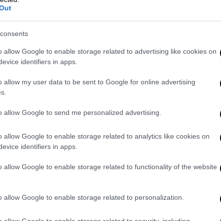
Out
video
consents
o allow Google to enable storage related to advertising like cookies on
evice identifiers in apps.
o allow my user data to be sent to Google for online advertising
s.
to allow Google to send me personalized advertising.
λιο της εθνικής ταυτότητας
o allow Google to enable storage related to analytics like cookies on
evice identifiers in apps.
Κάθε Τούρκος γεννιέται στρατιώτης
», ο
λάξει πάλι την αντίληψη στο λαό του ότι ο
o allow Google to enable storage related to functionality of the website
αναπόσπαστο κομμάτι της εθνικής
o allow Google to enable storage related to personalization.
η στις ένοπλες δυνάμεις μας, οι οποίες
o allow Google to enable storage related to security, including