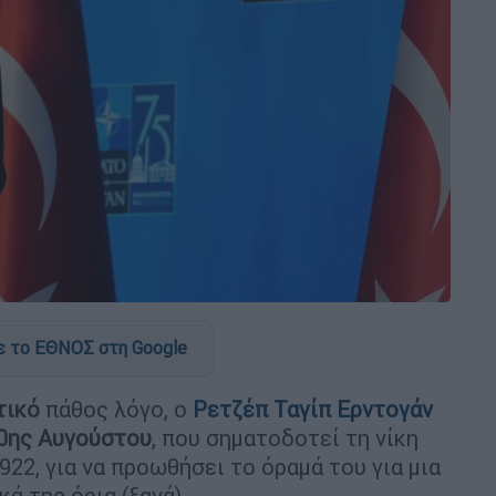
 το ΕΘΝΟΣ στη Google
τικό
πάθος λόγο, ο
Ρετζέπ
Ταγίπ
Ερντογάν
0ης
Αυγούστου
, που σηματοδοτεί τη νίκη
22, για να προωθήσει το όραμά του για μια
ά της όρια (ξανά).