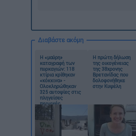
Διαβάστε ακόμη
Η «μαύρη»
Η πρώτη δήλωση
καταγραφή των
της οικογένειας
πυρκαγιών: 118
της 38χρονης
κτίρια κρίθηκαν
Βρετανίδας που
«κόκκινα» -
δολοφονήθηκε
Ολοκληρώθηκαν
στην Κυψέλη
325 αυτοψίες στις
πληγείσες
περιοχές