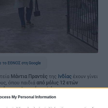
 το ΕΘΝΟΣ στη Google
ιτεία
Μάντια Πραντές
της
Ινδίας
έχουν γίνει
ους, όπου παιδιά
από μόλις 12 ετών
γή
και τη
ληστεία
από
έμπειρους
ocess My Personal Information
ία κλεφτών