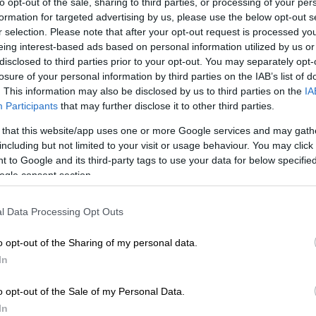
to opt-out of the sale, sharing to third parties, or processing of your per
formation for targeted advertising by us, please use the below opt-out s
κουλχέντι
και
Χαλκέντι
- που βρίσκονται
r selection. Please note that after your opt-out request is processed y
τεύουσα της πολιτείας Μποπάλ,
eing interest-based ads based on personal information utilized by us or
τιών, με τους γονείς να πληρώνουν
disclosed to third parties prior to your opt-out. You may separately opt-
losure of your personal information by third parties on the IAB’s list of
ως 300.000 ρουπίες
(2.400 έως 3.600
. This information may also be disclosed by us to third parties on the
IA
ιά τους σε «
σκοτεινές τέχνες
» όπως η
Participants
that may further disclose it to other third parties.
σε πολυσύχναστα μέρη, η
διάπραξη ληστειών
,
 that this website/app uses one or more Google services and may gath
ποφυγή της αστυνομίας, και ακόμα και η
including but not limited to your visit or usage behaviour. You may click 
η σύλληψης. Αυτά τα λεγόμενα «σχολεία
 to Google and its third-party tags to use your data for below specifi
ό τους πιο διαβόητους εγκληματίες στην
ogle consent section.
 περιζήτητα από φτωχές και λιγότερο
ορούν να προσφέρουν στα παιδιά τους
l Data Processing Opt Outs
o opt-out of the Sharing of my personal data.
In
o opt-out of the Sale of my Personal Data.
In