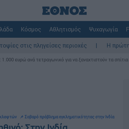
λάδα
Κόσμος
Αθλητισμός
Ψυχαγωγία
F
 πληγείσες περιοχές
Η πρώτη δήλωση της
1.000 ευρώ ανά τετραγωνικό για να ξαναχτιστούν τα σπίτια
α κλεφτών
📌 Σοβαρό πρόβλημα εγκληματικότητας στην Ινδία
θινό: Στην Ινδία