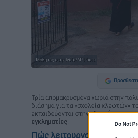
Μαθητές στην Ινδία/AP Photo
Προσθέστε
Τρία απομακρυσμένα χωριά στην πολ
διάσημα για τα «σχολεία κλεφτών» τ
εκπαιδεύονται στην
κλεψιά
, την
αρπα
εγκληματίες
.
Do Not Pr
Πώς λειτουργούν τα σχολε