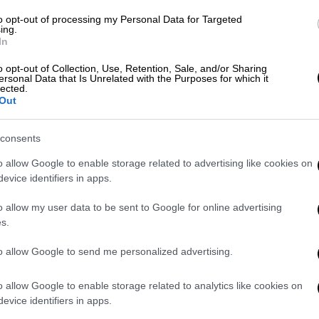
για τους νεκρούς ομήρους από το
ας
to opt-out of processing my Personal Data for Targeted
ing.
In
o opt-out of Collection, Use, Retention, Sale, and/or Sharing
βάτες ρωσικού ελικοπτέρου που
ersonal Data that Is Unrelated with the Purposes for which it
lected.
Out
consents
o allow Google to enable storage related to advertising like cookies on
ς των
συμμοριών
και την
καταβολή των
evice identifiers in apps.
 στέλνουν τα παιδιά τους στο σχολείο
ποκτήσουν διάφορες δεξιότητες και να
o allow my user data to be sent to Google for online advertising
τος. Μετά την αποφοίτηση και την ένταξή
s.
υ μαθητή λαμβάνει ετήσια πληρωμή 300.000
to allow Google to send me personalized advertising.
 (6.000 δολάρια) από τους
ηγέτες της
o allow Google to enable storage related to analytics like cookies on
evice identifiers in apps.
κότητας στην Ινδία