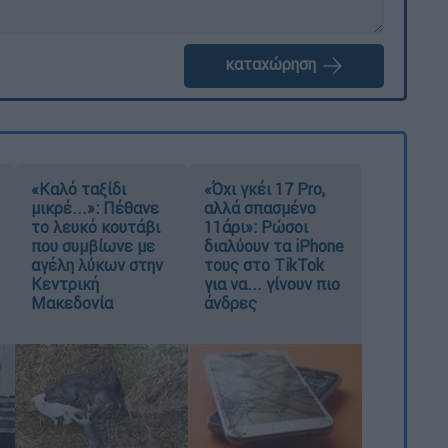
καταχώρηση
«Καλό ταξίδι
«Όχι γκέι 17 Pro,
μικρέ...»: Πέθανε
αλλά σπασμένο
το λευκό κουτάβι
11άρι»: Ρώσοι
που συμβίωνε με
διαλύουν τα iPhone
αγέλη λύκων στην
τους στο TikTok
Κεντρική
για να... γίνουν πιο
Μακεδονία
άνδρες