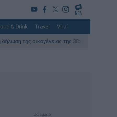
ood & Drink
Travel
Viral
 οικογένειας της 38χρονης Βρετανίδας που δο