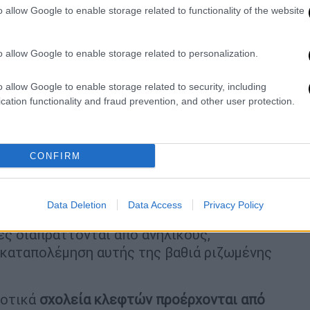
o allow Google to enable storage related to functionality of the website
μένη σε αυτά τα απομακρυσμένα χωριά
και,
 δραστηριότητες που συμβαίνουν εκεί,
o allow Google to enable storage related to personalization.
οινότητες προστατεύουν πάντα τις
τι σε ξένους και θα αντιμετωπίσουν
o allow Google to enable storage related to security, including
λλάβουν κάποιον δικό τους.
cation functionality and fraud prevention, and other user protection.
ιά, παίρνουμε μαζί μας δυνάμεις από αρκετά
υμε τους κατηγορούμενους», δήλωσε ο
CONFIRM
αστυνομικού τμήματος της Μπόδα, στο
ρτια εκπαιδευμένοι
στην αρπαγή τσαντών,
ηματικές δραστηριότητες, συχνά
Data Deletion
Data Access
Privacy Policy
ν 17 ετών για να πραγματοποιήσουν τις
ές διαπράττονται από ανηλίκους,
 καταπολέμηση αυτής της βαθιά ριζωμένης
ροτικά
σχολεία κλεφτών προέρχονται από