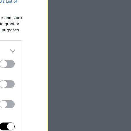
B’s List of
er and store
to grant or
ed purposes