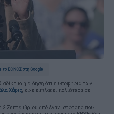
 το ΕΘΝΟΣ στη Google
διαδίκτυο η είδηση ότι η υποψήφια των
άλα Χάρις
, είχε εμπλακεί παλιότερα σε
ις 2 Σεπτεμβρίου από έναν ιστότοπο που
σων ενημέρωσης με την ονομασία
KBSF-San