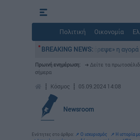
Πολιτική
Οικονομία
Ελ
το Αιγαίο
BREAKING NEWS:
«Στέρεψε» η αγορά από πινακίδ
Πρωινή ενημέρωση:
➔ Δείτε τα πρωτοσέλι
σήμερα
┋
Κόσμος
┋
05.09.2024 14:08
Newsroom
Ενότητες στο άρθρο:
📌 Ο ισχυρισμός
📌 Η ιστορία μ