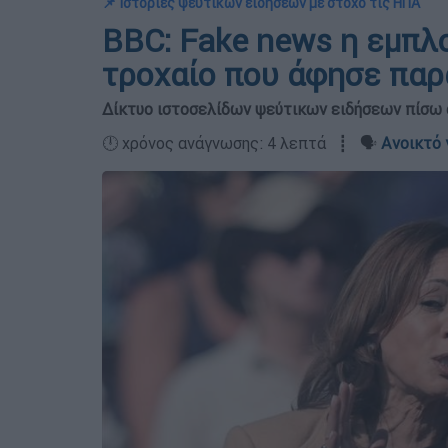
📌 Ιστορίες ψεύτικων ειδήσεων με στόχο τις ΗΠΑ
ΒΒC: Fake news η εμπλ
τροχαίο που άφησε παρ
Δίκτυο ιστοσελίδων ψεύτικων ειδήσεων πίσω 
🕛 χρόνος ανάγνωσης: 4 λεπτά ┋ 🗣️
Ανοικτό 