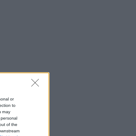
sonal or
ection to
ou may
 personal
out of the
 downstream