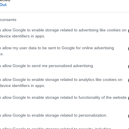
ια τα στοιχεία καταχώρισης του ιστότοπου,
Out
μιουργήθηκε τις τελευταίες εβδομάδες –
consents
ραφή ενός ειδησεογραφικού πρακτορείου
o allow Google to enable storage related to advertising like cookies on
evice identifiers in apps.
η οποία εμφανίζεται και στο βίντεο, δείχνει
o allow my user data to be sent to Google for online advertising
ρίζ αυτοκινήτου και κάτι που μοιάζει με
s.
ς πυροσβεστικής να στέκονται στην άκρη
to allow Google to send me personalized advertising.
o allow Google to enable storage related to analytics like cookies on
αι έψαξε για προηγούμενες εκδόσεις της
evice identifiers in apps.
να εργαλείο αντίστροφης αναζήτησης
ρχικά αναρτηθεί σε μια είδηση σχετικά με
o allow Google to enable storage related to functionality of the website
υάμ το 2018
. Στη συνέχεια, εξετάστηκαν οι
το βίντεο. Χρησιμοποιώντας και πάλι την
o allow Google to enable storage related to personalization.
 σαφές ότι οι εικόνες αυτές έχουν
ς που δημοσιεύτηκαν το 2010 και το 2017.
o allow Google to enable storage related to security, including