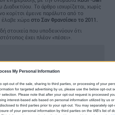
υ Διαδικτύου. Το άρθρο ισχυρίζεται, χωρίς
ονο κορίτσι έμεινε παράλυτο από το
, έλαβε χώρα
στο Σαν Φρανσίσκο το 2011.
ή στοιχεία που υποδεικνύουν ότι
στότοπος έχει πλέον «πέσει».
έρια των Αρχών ο 14χρονος δράστης -
ocess My Personal Information
ς μαρτυρίες
to opt-out of the sale, sharing to third parties, or processing of your per
formation for targeted advertising by us, please use the below opt-out s
r selection. Please note that after your opt-out request is processed y
eing interest-based ads based on personal information utilized by us or
disclosed to third parties prior to your opt-out. You may separately opt-
losure of your personal information by third parties on the IAB’s list of
εται από ένα πεντάλεπτο βίντεο –