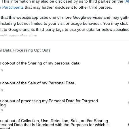
. This information may also be disclosed by us to third parties on the
IA
 που προσδιορίζεται ως η 26χρονη σήμερα
Participants
that may further disclose it to other third parties.
ι παράλυτη.
 that this website/app uses one or more Google services and may gath
including but not limited to your visit or usage behaviour. You may click 
αιώνουν την ταυτότητά της ή το αν είναι
 to Google and its third-party tags to use your data for below specifi
και από τη μέση και πάνω σε άγνωστη
ogle consent section.
ίσης και ως Alisha και ως Alicia, χωρίς
l Data Processing Opt Outs
ι χτυπήθηκε από αυτοκίνητο ενώ διέσχιζε
o opt-out of the Sharing of my personal data.
ητέρα της, στο Σαν Φρανσίσκο και αργότερα
In
ομίσει κανένα στοιχείο, ότι το άτομο που
o opt-out of the Sale of my Personal Data.
In
ι η γυναίκα αυτή έχει υποβληθεί
σε 11
to opt-out of processing my Personal Data for Targeted
λονται δύο ακτινογραφίες.
ing.
In
o opt-out of Collection, Use, Retention, Sale, and/or Sharing
ersonal Data that Is Unrelated with the Purposes for which it
lected.