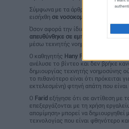
authenti
Σύμφωνα με τα άρθρα, η πρώτη ακτιν
εισήχθη
σε νοσοκομείο της Κίνας.
Όσον αφορά την ίδια τη βιντεοσκοπη
απευθύνθηκε σε εμπειρογνώμονες
ώσ
μέσω τεχνητής νοημοσύνης.
Ο καθηγητής
Hany Farid
, ειδικός σε
ανέλυσε το βίντεο και δεν βρήκε κα
δημιουργίας τεχνητής νοημοσύνης ού
το πιθανότερο είναι ότι πρόκειται γι
εκτελεσμένη) φτηνή απάτη που είναι
Ο
Farid
εξήγησε ότι σε αντίθεση με τ
επεξεργάζονται με τη χρήση εργαλεί
απομίμηση» μπορεί να δημιουργηθεί 
τεχνολογίας που είναι φθηνότερο και