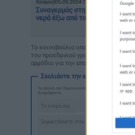
Κόσμος
|
05.09.2024 16:46
Google 
Συναγερμός στην Ιταλία: Αγνοε
I want t
νερά έξω από το Τορίνο
web or d
I want t
purpose
Το κοινοβούλιο υποστήριξε επίσης 
I want 
του προεδρικού γραφείου
Ολέξιι Κο
αρμόδιο για την αποκατάσταση και τ
I want t
web or d
I want t
Τα σχολιά σας δημοσιεύονται άμεσα με δική σας ευθύνη
or app.
διαγράφονται
I want t
I want t
authenti