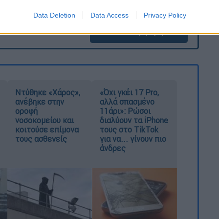
Data Deletion
Data Access
Privacy Policy
καταχώρηση
Ντύθηκε «Χάρος»,
«Όχι γκέι 17 Pro,
ανέβηκε στην
αλλά σπασμένο
οροφή
11άρι»: Ρώσοι
νοσοκομείου και
διαλύουν τα iPhone
κοιτούσε επίμονα
τους στο TikTok
τους ασθενείς
για να... γίνουν πιο
άνδρες