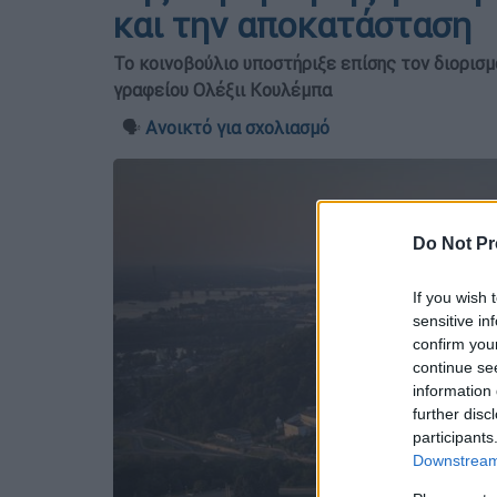
και την αποκατάσταση
Το κοινοβούλιο υποστήριξε επίσης τον διορισ
γραφείου Ολέξιι Κουλέμπα
🗣️
Ανοικτό για σχολιασμό
Do Not Pr
If you wish 
sensitive in
confirm you
continue se
information 
further disc
participants
Downstream 