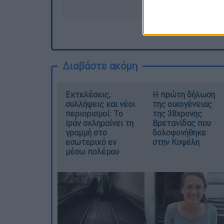
Διαβάστε ακόμη
Εκτελέσεις,
Η πρώτη δήλωση
συλλήψεις και νέοι
της οικογένειας
περιορισμοί: Το
της 38χρονης
Ιράν σκληραίνει τη
Βρετανίδας που
γραμμή στο
δολοφονήθηκε
εσωτερικό εν
στην Κυψέλη
μέσω πολέμου