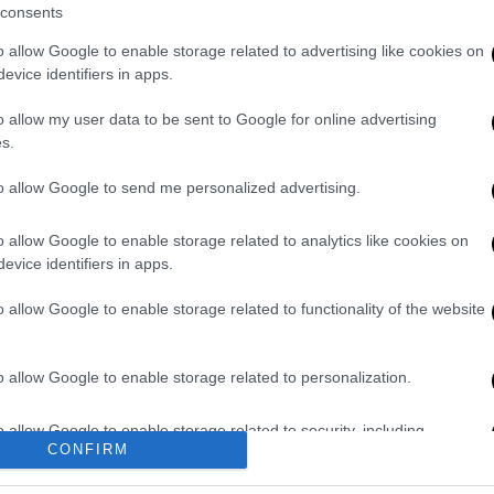
consents
ίται αγρότης που παρασύρθηκε από τα
o allow Google to enable storage related to advertising like cookies on
evice identifiers in apps.
o allow my user data to be sent to Google for online advertising
s.
τον
διορισμό του αναπληρωτή επικεφαλής
to allow Google to send me personalized advertising.
υλέμπα
αντιπρόεδρο της κυβέρνησης
ις
περιφερειακές πολιτικές
.
o allow Google to enable storage related to analytics like cookies on
evice identifiers in apps.
o allow Google to enable storage related to functionality of the website
. Το ΕΘΝΟΣ θα παρεμβαίνει και τα προσβλητικά σχόλια θα
o allow Google to enable storage related to personalization.
o allow Google to enable storage related to security, including
CONFIRM
cation functionality and fraud prevention, and other user protection.