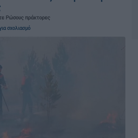
ς
ντε Ρώσους πράκτορες
για σχολιασμό