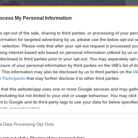
ocess My Personal Information
to opt-out of the sale, sharing to third parties, or processing of your per
formation for targeted advertising by us, please use the below opt-out s
r selection. Please note that after your opt-out request is processed y
eing interest-based ads based on personal information utilized by us or
disclosed to third parties prior to your opt-out. You may separately opt-
losure of your personal information by third parties on the IAB’s list of
 το ΕΘΝΟΣ στη Google
. This information may also be disclosed by us to third parties on the
IA
Participants
that may further disclose it to other third parties.
ξη σε πέντε
Ρώσους
πράκτορες και σε έναν
 that this website/app uses one or more Google services and may gath
τησαν για να εξαπολύσουν
including but not limited to your visit or usage behaviour. You may click 
 τους συμμάχους της.
 to Google and its third-party tags to use your data for below specifi
ogle consent section.
ου δόθηκε
σήμερα
στη δημοσιότητα, το
έρει ότι μια μονάδα της υπηρεσίας
l Data Processing Opt Outs
GRU) διεξήγαγε «μεγάλης κλίμακας
πριν από την εισβολή της Ρωσίας στην
o opt-out of the Sharing of my personal data.