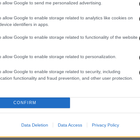
to allow Google to send me personalized advertising.
ονικών υπολογιστών στην Ουκρανία και σε
ι ένα δίκτυο μιας μη κατονομαζόμενης
o allow Google to enable storage related to analytics like cookies on
τ.
evice identifiers in apps.
βαλαν κυρώσεις σε πολλούς
Ρώσους
o allow Google to enable storage related to functionality of the website
ποίων και η κρατική τηλεόραση RT, με την
προεδρικές εκλογές. Νωρίτερα σήμερα το
o allow Google to enable storage related to personalization.
ότι ασκήθηκαν διώξεις στον Ρώσο
σύζυγό του για ξέπλυμα βρόμικου χρήματος
o allow Google to enable storage related to security, including
cation functionality and fraud prevention, and other user protection.
ι τη Βρετανία
είχαν προειδοποιήσει ότι μια
, η αποκαλούμενη «Μονάδα 29155»,
CONFIRM
υποδομές. Η Μονάδα 29155, την οποία
υστική ομάδα της
GRU
η οποία αναλαμβάνει
και δολοφονίες εκτός της Ρωσίας,
Data Deletion
Data Access
Privacy Policy
 που μίλησαν στο πρακτορείο Reuters.