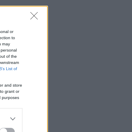
sonal or
ection to
ou may
 personal
out of the
 downstream
B’s List of
er and store
to grant or
ed purposes