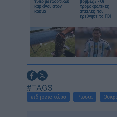
τύπο μεταδοτικού
βόμβες» - Οι
καρκίνου στον
τρομοκρατικές
κόσμο
απειλές που
ερεύνησε το FBI
#TAGS
ειδήσεις τώρα
Ρωσία
Ουκρ