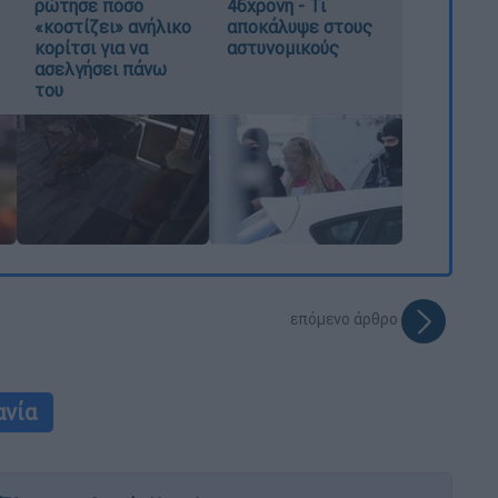
ρώτησε πόσο
46χρονη - Τι
«κοστίζει» ανήλικο
αποκάλυψε στους
κορίτσι για να
αστυνομικούς
ασελγήσει πάνω
του
επόμενο άρθρο
ανία