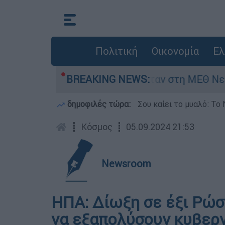
Πολιτική
Οικονομία
Ελ
ος 8 ημερών - Νοσηλευόταν στη ΜΕΘ Νεογνών
BREAKING NEWS:
δημοφιλές τώρα:
Σου καίει το μυαλό: Το 
┋
Κόσμος
┋
05.09.2024 21:53
Newsroom
ΗΠΑ: Δίωξη σε έξι Ρώσ
να εξαπολύσουν κυβερν