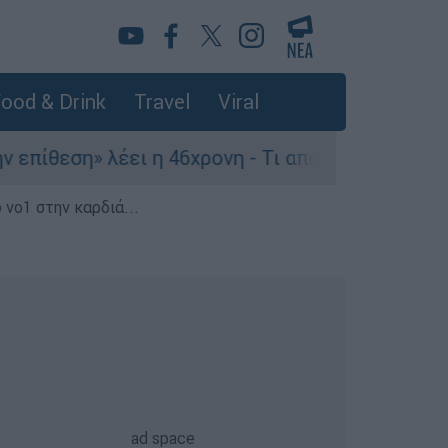
ood & Drink
Travel
Viral
ση» λέει η 46χρονη - Τι αποκάλυψε στους αστυνο
 νο1 στην καρδιά...