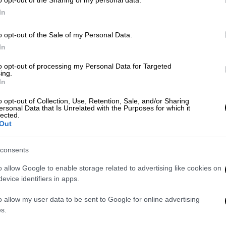
In
o opt-out of the Sale of my Personal Data.
In
to opt-out of processing my Personal Data for Targeted
ing.
 που άνοιξε πυρ σε σχολείο στην
In
εσης
o opt-out of Collection, Use, Retention, Sale, and/or Sharing
ersonal Data that Is Unrelated with the Purposes for which it
lected.
Out
 της προϋπολογισμό απέναντι στη
consents
o allow Google to enable storage related to advertising like cookies on
evice identifiers in apps.
λήθηκε τον Ιούνιο στο Περιφερειακό
o allow my user data to be sent to Google for online advertising
ταν μόνο ένας ύποπτος, ο Άμιν Στίγκαλ. Ο
s.
ταν με την GRU για να εξαπολύει