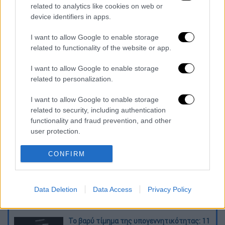
related to analytics like cookies on web or
device identifiers in apps.
I want to allow Google to enable storage
related to functionality of the website or app.
I want to allow Google to enable storage
related to personalization.
καταχώρηση
I want to allow Google to enable storage
related to security, including authentication
Διαβάστε ακόμη
functionality and fraud prevention, and other
user protection.
Η «ακτινογραφία» της καταστροφής από
τις φωτιές στη Δυτική Αττική - Οι
CONFIRM
εκτάσεις που κάηκαν και η επόμενη μέρα
του δάσους
«Κλειδί» η ιατροδικαστική για τον 90χρονο
που έκρυβε ο γιος του στον καταψύκτη -
Data Deletion
Data Access
Privacy Policy
«Τον αγαπούσε παθολογικά»
Το βαρύ τίμημα της υπογεννητικότητας: 11