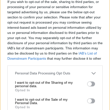
If you wish to opt-out of the sale, sharing to third parties, or
processing of your personal or sensitive information for
targeted advertising by us, please use the below opt-out
Προσθέστε το ΕΘΝΟΣ στη Google
section to confirm your selection. Please note that after your
opt-out request is processed you may continue seeing
Αεροπορικό πλήγμα
στοίχισε τη ζωή σε δύο
interest-based ads based on personal information utilized by
ανθρώπους και προκάλεσε τον τραυματισμό
us or personal information disclosed to third parties prior to
your opt-out. You may separately opt-out of the further
άλλων στην πόλη Σούμι, στη
disclosure of your personal information by third parties on the
βορειοανατολική
Ουκρανία
, ανακοίνωσαν το
IAB’s list of downstream participants. This information may
πρωί της Κυριακής οι ουκρανικές αρχές.
also be disclosed by us to third parties on the
IAB’s List of
Downstream Participants
that may further disclose it to other
third parties.
ΔΙΑΒΑΣΤΕ ΕΠΙΣΗΣ
Please note that this website/app uses one or more Google
Personal Data Processing Opt Outs
Κόσμος
|
08.09.2024 07:40
services and may gather and store information including but
not limited to your visit or usage behaviour. You may click to
I want to opt-out of the Sharing of my
Συναγερμός στο Κεντάκι: Τραυματίες
personal data.
grant or deny consent to Google and its third-party tags to
μετά από πυρά σε αυτοκινητόδρομο -
Opted In
use your data for below specified purposes in below Google
Αναζητείται ο δράστης
consent section.
I want to opt-out of the Sale of my
Personal Data.
Opted In