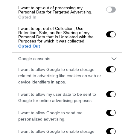
I want to opt-out of processing my
Δύο παιδιά ανάμεσα στους
Personal Data for Targeted Advertising.
Opted In
τραυματίες
I want to opt-out of Collection, Use,
Retention, Sale, and/or Sharing of my
«Τη νύκτα (...) ο εχθρός εξαπέλυσε
Personal Data that Is Unrelated with the
αεροπορική επίθεση εναντίον της πόλης
Purposes for which it was collected.
Opted Out
Σούμι.
Δύο άνθρωποι σκοτώθηκαν, τέσσερις
άλλοι τραυματίσθηκαν
,
μεταξύ των οποίων
Google consents
δύο παιδιά
», ανέφερε η στρατιωτική
I want to allow Google to enable storage
διοίκηση της περιφέρειας του Σούμι μέσω
related to advertising like cookies on web or
του Telegram, διευκρινίζοντας ότι κατοικίες
device identifiers in apps.
και οχήματα υπέστησαν ζημιές.
I want to allow my user data to be sent to
Google for online advertising purposes.
I want to allow Google to send me
Τα σχολιά σας δημοσιεύονται άμεσα με δική σας ευθύνη. Το
ΕΘΝΟΣ θα παρεμβαίνει και τα προσβλητικά σχόλια θα
personalized advertising.
διαγράφονται
I want to allow Google to enable storage