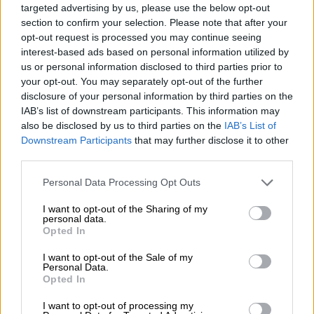
ΔΙΑΒΑΣΤΕ ΕΠΙΣΗΣ
targeted advertising by us, please use the below opt-out
section to confirm your selection. Please note that after your
Κόσμος
|
12.09.2024 07:44
opt-out request is processed you may continue seeing
Προσωπικό του ΟΗΕ σκοτώθηκε σε
interest-based ads based on personal information utilized by
αεροπορικούς βομβαρδισμούς του
us or personal information disclosed to third parties prior to
your opt-out. You may separately opt-out of the further
Ισραήλ - Συνολικά 18 οι νεκροί
disclosure of your personal information by third parties on the
IAB’s list of downstream participants. This information may
also be disclosed by us to third parties on the
IAB’s List of
Downstream Participants
that may further disclose it to other
Τι αναφέρει ο Ισραηλινός υπουργός
third parties.
Ενέργειας
Please note that this website/app uses one or more Google
Personal Data Processing Opt Outs
services and may gather and store information including but
«Υπογραμμίσαμε την ισχυρή σχέση και τη
not limited to your visit or usage behaviour. You may click to
I want to opt-out of the Sharing of my
personal data.
συνεχιζόμενη συνεργασία μεταξύ του Ισραήλ
grant or deny consent to Google and its third-party tags to
Opted In
use your data for below specified purposes in below Google
και της Κύπρου και τόνισα τη
μεγάλη
consent section.
I want to opt-out of the Sale of my
σημασία του έργου ‘Great Sea Interconnector’
Personal Data.
για
το
Ισραήλ
», ανέφερε στην ανάρτησή του ο
Opted In
κ. Κοχέν.
I want to opt-out of processing my