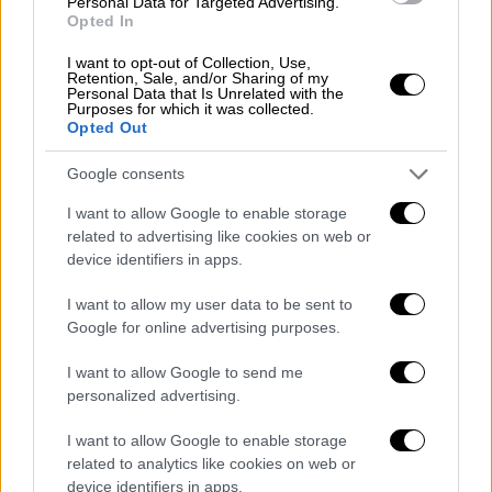
Personal Data for Targeted Advertising.
Σύμφωνα με τον ίδιο, το έργο θα συνδέσει
Opted In
το ηλεκτρικό δίκτυο του Ισραήλ με την ΕΕ
I want to opt-out of Collection, Use,
μέσω της Κύπρου και της Ελλάδας και θα
Retention, Sale, and/or Sharing of my
Personal Data that Is Unrelated with the
ενισχύσει την ενεργειακή ασφάλεια στην
Purposes for which it was collected.
Opted Out
περιοχή
.
Google consents
I spoke with the Minister of Energy,
Trade, and Industry of Cyprus, Mr.
I want to allow Google to enable storage
related to advertising like cookies on web or
George Papanastasiou.
device identifiers in apps.
We underscored the strong
I want to allow my user data to be sent to
relationship and ongoing cooperation
Google for online advertising purposes.
between Israel and Cyprus, and I
I want to allow Google to send me
emphasized the great importance of
personalized advertising.
the "Great Sea Interconnector"
project to Israel. The…
I want to allow Google to enable storage
related to analytics like cookies on web or
pic.twitter.com/ZHtOVV3k56
device identifiers in apps.