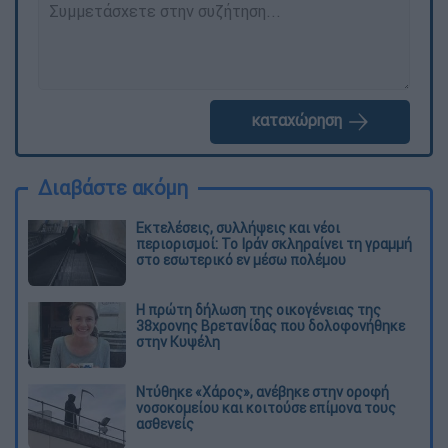
καταχώρηση
Διαβάστε ακόμη
Εκτελέσεις, συλλήψεις και νέοι
περιορισμοί: Το Ιράν σκληραίνει τη γραμμή
στο εσωτερικό εν μέσω πολέμου
Η πρώτη δήλωση της οικογένειας της
38χρονης Βρετανίδας που δολοφονήθηκε
στην Κυψέλη
Ντύθηκε «Χάρος», ανέβηκε στην οροφή
νοσοκομείου και κοιτούσε επίμονα τους
ασθενείς