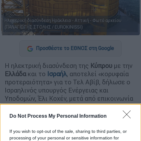
Ηλεκτρική διασύνδεση Ηράκλειο - Αττική - Φωτό αρχείου
(ΠΑΝΑΓΙΩΤΗΣ ΣΤΟΛΗΣ / EUROKINISSI)
Προσθέστε το ΕΘΝΟΣ στη Google
Η ηλεκτρική διασύνδεση της
Κύπρου
με την
Ελλάδα
και το
Ισραήλ
, αποτελεί «κορυφαία
προτεραιότητα» για το Τελ Αβίβ, δήλωσε ο
Ισραηλινός υπουργός Ενέργειας και
Υποδομών, Έλι Κοχέν, μετά από επικοινωνία
που είχε με τον Κύπριο ομόλογό του,
Υπουργό Ενέργειας, Εμπορίου και
Do Not Process My Personal Information
Βιομηχανίας Γιώργο Παπαναστασίου.
If you wish to opt-out of the sale, sharing to third parties, or
processing of your personal or sensitive information for