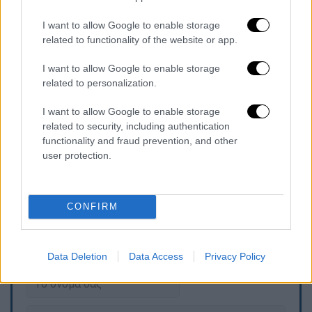
— אלי כהן | Eli Cohen (@elicoh1)
I want to allow Google to enable storage
September 12, 2024
related to functionality of the website or app.
«Αυτό το πρωτοποριακό έργο αποτελεί
I want to allow Google to enable storage
κορυφαία προτεραιότητα για το Ισραήλ
,
related to personalization.
καθώς ενισχύει την περιφερειακή ασφάλεια,
I want to allow Google to enable storage
παρέχει πρόσβαση σε διαφοροποιημένες
related to security, including authentication
ενεργειακές αγορές και
ενδυναμώνει την
functionality and fraud prevention, and other
ενσωμάτωση του Ισραήλ στο ευρωπαϊκό
user protection.
ενεργειακό δίκτυο
», επισήμανε.
CONFIRM
Τα σχολιά σας δημοσιεύονται άμεσα με δική σας ευθύνη. Το
ΕΘΝΟΣ θα παρεμβαίνει και τα προσβλητικά σχόλια θα
διαγράφονται
Data Deletion
Data Access
Privacy Policy