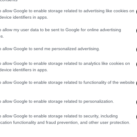
o allow Google to enable storage related to advertising like cookies on
12, 2024
evice identifiers in apps.
ια και έκανε επίσης κινήσεις για να
o allow my user data to be sent to Google for online advertising
s.
 της SpaceX, τις πρώτες που
προορίζονται
ιμή των στολών αυτών ήταν ένας από τους
to allow Google to send me personalized advertising.
o allow Google to enable storage related to analytics like cookies on
ith the
@PolarisProgram
’s Polaris Dawn
evice identifiers in apps.
o allow Google to enable storage related to functionality of the website
12, 2024
o allow Google to enable storage related to personalization.
 της μέσα στο σκάφος.
cecraft continues to repress and conduct
o allow Google to enable storage related to security, including
cation functionality and fraud prevention, and other user protection.
.com/mZAQzKLtVT