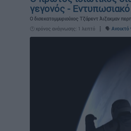
γεγονός - Εντυπωσιακό
Ο δισεκατομμυριούχος Τζάρεντ Άιζακμαν περπά
🕛 χρόνος ανάγνωσης: 1 λεπτό ┋ 🗣️
Ανοικτό 