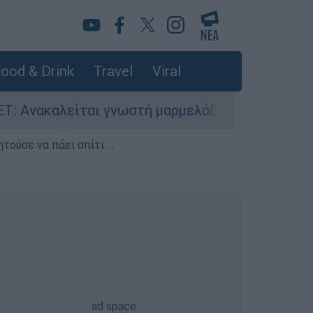
ood & Drink
Travel
Viral
είται γνωστή μαρμελάδα - Κίνδυνος θραύσης στ
τούσε να πάει σπίτι...