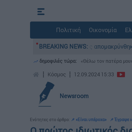
Πολιτική
Οικονομία
Ελ
 διάσωσης - 254 πολίτες απομακρύνθηκαν διά θ
BREAKING NEWS:
δημοφιλές τώρα:
«Θέλω τον πατέρα μου»:
┋
Κόσμος
┋
12.09.2024 15:33
Newsroom
Ενότητες στο άρθρο:
📌 «Είναι υπέροχα»
📌 Έγραψε ι
Ο πρώτος ιδιωτικός δι