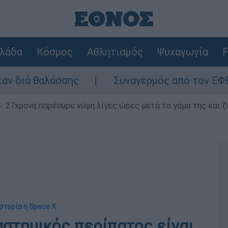
λάδα
Κόσμος
Αθλητισμός
Ψυχαγωγία
F
αλάσσης
Συναγερμός από τον ΕΦΕΤ: Ανακαλ
 27χρονη παρέσυρε νύφη λίγες ώρες μετά το γάμο της και ζη
στορία η Space X
αστημικός περίπατος είναι