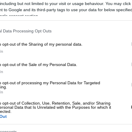
εί στην κάψουλα γι' αυτό το λόγο.
including but not limited to your visit or usage behaviour. You may click 
 to Google and its third-party tags to use your data for below specifi
ogle consent section.
l Data Processing Opt Outs
ογραφήθηκε ο αρχαιότερος χάρτης του
o opt-out of the Sharing of my personal data.
κιβωτό του Νώε
In
o opt-out of the Sale of my Personal Data.
In
to opt-out of processing my Personal Data for Targeted
ing.
ταν σε
ύψος 700 χιλιομέτρων
, δηλαδή
In
 Σταθμό
(ISS).
o opt-out of Collection, Use, Retention, Sale, and/or Sharing
ersonal Data that Is Unrelated with the Purposes for which it
egressed Dragon and is going through
lected.
Out
ts that will test overall hand body control,
 and foot restraint
consents