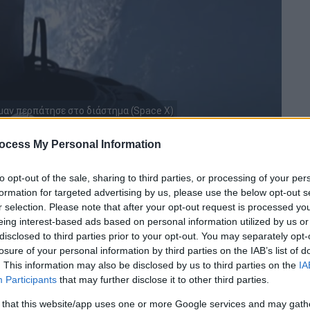
αν περπάτησε στο διάστημα (Space X)
ocess My Personal Information
 το ΕΘΝΟΣ στη Google
to opt-out of the sale, sharing to third parties, or processing of your per
formation for targeted advertising by us, please use the below opt-out s
ίπατος της ιστορίας είναι γεγονός καθώς ο
r selection. Please note that after your opt-out request is processed y
Dawn
της
SpaceX
, ο Αμερικανός
eing interest-based ads based on personal information utilized by us or
αν
, καθώς και η εργαζόμενη της
SpaceX
disclosed to third parties prior to your opt-out. You may separately opt-
το διαστημικό σκάφος τους.
losure of your personal information by third parties on the IAB’s list of
. This information may also be disclosed by us to third parties on the
IA
υθείας μετάδοση. Ο
Άιζακμαν
βγήκε πρώτος
Participants
that may further disclose it to other third parties.
 και γκρίζα στολή του
. Στάθηκε σε μια
 that this website/app uses one or more Google services and may gath