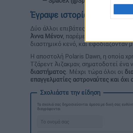
— SpaceX (@SpaceX)
September 
Έγραψε ιστορία η Space X
Δύο άλλοι επιβάτες, ο
πιλότος Σκοτ
Άννα Μένον
, παρέμειναν μέσα στην
κ
διαστημικό κενό, και εφοδιάζονταν 
Η αποστολή Polaris Dawn, η οποία χ
Τζάρεντ Άιζακμαν, σηματοδοτεί ένα
διαστήματος
. Μέχρι τώρα όλοι οι
δι
επαγγελματίες αστροναύτες και όχι 
Τα σχολιά σας δημοσιεύονται άμεσα με δική σας ευθύνη
διαγράφονται