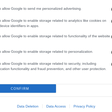
φέρεις. Η δεισιδαιμονία δεν είναι ο
to allow Google to send me personalized advertising.
ευή και 13η"
κυκλοφόρησε από την
βιντεοπαιχνίδι «Friday the 13th»
o allow Google to enable storage related to analytics like cookies on
evice identifiers in apps.
κλοφόρησε το ντεμπούτο του άλμπουμ του
o allow Google to enable storage related to functionality of the website
1970
.
ληθινή ιστορία ενός αεροπορικού
o allow Google to enable storage related to personalization.
ή την Παρασκευή 13 Οκτωβρίου
1972.
αν στα βουνά περισσότερο από δύο μήνες
o allow Google to enable storage related to security, including
.
cation functionality and fraud prevention, and other user protection.
, ένας μεγάλος αστεροειδής
θα
 θα είναι ορατός χωρίς τηλεσκόπιο στην
α, σύμφωνα με τη NASA.
CONFIRM
κουπίδι
" έπεσε στη
γη την Παρασκευή 13
 κατέγραψαν σε βίντεο την είσοδό του στη
του.
Data Deletion
Data Access
Privacy Policy
 Vegas προσφέρει
ειδικές τελετές με θέμα