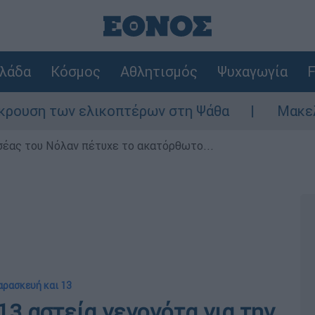
λάδα
Κόσμος
Αθλητισμός
Ψυχαγωγία
F
ν ελικοπτέρων στη Ψάθα
Μακελειό στη Βό
σέας του Νόλαν πέτυχε το ακατόρθωτο...
Παρασκευή και 13
13 αστεία γεγονότα για την