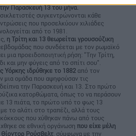
" την Παρασκευή 13 του μήνα.
τοσικλετιστές συγκεντρώνονται κάθε
εντρώσεις που προσελκύουν χιλιάδες
ολογείται από το 1981.
ες,
η Τρίτη και 13 θεωρείται γρουσούζικη
ης εβδομάδας που συνδέεται με τον ρωμαϊκό
ει μια προειδοποιητική ρήση: "Την Τρίτη,
δι και μην φύγεις από το σπίτι σου".
ς Υόρκης ιδρύθηκε το 1882
από τον
αν μια ομάδα που αψηφούσαν τις
δείπνα την Παρασκευή και 13. Στο πρώτο
σούζικα κατορθώματα, όπως το να περάσουν
με 13 πιάτα, το πρώτο υπό το φως 13
 με το αλάτι στο τραπέζι, αλλά τους
 κόκκους που χύθηκαν πάνω από τους
ίχθηκε σε εθνική οργάνωση
που είχε μέλη
ο Θίοντορ Ρούσβελτ
, σύμφωνα με την