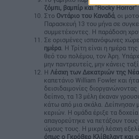
ζόμπι, βαμπίρ και "Rocky Horror
Στο
Οντάριο του Καναδά
, οι μο
Παρασκευή 13 του μήνα σε συγκ
συμμετέχοντες. Η παράδοση χρον
Σε ορισμένες ισπανόφωνες χώρ
ημέρα
. Η Τρίτη είναι η ημέρα τ
θεό του πολέμου, τον Άρη. Υπάρχ
μην παντρευτείς, μην κάνεις ταξί
Η
Λέσχη των Δεκατριών της Νέα
καπετάνιο William Fowler και ήτ
δεισιδαιμονίες διοργανώνοντας 
δείπνο, τα 13 μέλη έκαναν γρου
κάτω από μια σκάλα. Δείπνησαν 
κεριών. Η ομάδα έριξε τα δοχεία
απαγορεύτηκε να πετάξουν τους
ώμους τους. Η μικρή λέσχη εξελ
όπως ο Γκρόβερ Κλίβελαντ και 