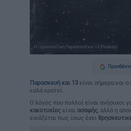
Η... γρουσούζικη Παρασκευή και 13 (Pixabay)
Προσθέστε
Παρασκευή και 13
είναι σήμερα και ο
καλά κρατεί.
Ο λόγος που πολλοί είναι ανήσυχοι γ
κακοτυχίες
είναι
ασαφής
, αλλά η απ
εικάζεται πως ίσως έχει
θρησκευτικέ