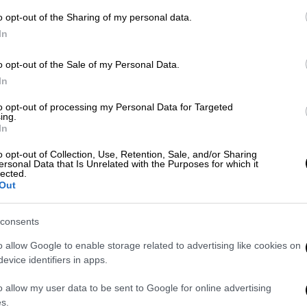
ν Παρασκευή και 13
o opt-out of the Sharing of my personal data.
In
αν την Παρασκευή και 13 περιλαμβάνονται
lia Louis Dreyfus, Steve Buscemi, Max
o opt-out of the Sale of my Personal Data.
 Shakur
πέθανε την Παρασκευή 13
In
ft θεωρεί το 13 ως τον τυχερό της αριθμό
to opt-out of processing my Personal Data for Targeted
ασκευή και 13: «Γεννήθηκα στις 13. Έγινα 13
ing.
In
ς. Το πρώτο μου άλμπουμ έγινε χρυσό σε
γούδι είχε εισαγωγή 13 δευτερολέπτων»,
o opt-out of Collection, Use, Retention, Sale, and/or Sharing
ersonal Data that Is Unrelated with the Purposes for which it
lected.
wain
φέρεται να προσκλήθηκε κάποτε να
Out
δείπνο. Όπως λέει η ιστορία, πήγε στο
ενός προληπτικού φίλου του. Ο
consents
υσουζιά. Είχαν φαγητό μόνο για 12 άτομα».
o allow Google to enable storage related to advertising like cookies on
ο "
Superstition
", ο
Stevie Wonder
evice identifiers in apps.
ωρό, έσπασε τον καθρέφτη. Επτά χρόνια
o allow my user data to be sent to Google for online advertising
 παρελθόν σου. Όταν πιστεύεις σε πράγματα
s.