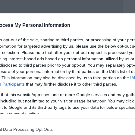
ανδία προκάλεσε σεισμό 9 ημερών σε
ocess My Personal Information
λυσαν το μυστήριο!
to opt-out of the sale, sharing to third parties, or processing of your per
formation for targeted advertising by us, please use the below opt-out s
r selection. Please note that after your opt-out request is processed y
eing interest-based ads based on personal information utilized by us or
η
Παρασκευή είναι γρουσούζικη
επειδή είναι
disclosed to third parties prior to your opt-out. You may separately opt-
ι το
13 συμβολίζει τον αριθμό των
losure of your personal information by third parties on the IAB’s list of
πνο
, με τον Ιούδα να είναι το
13ο άτομο που
. This information may also be disclosed by us to third parties on the
IA
Participants
that may further disclose it to other third parties.
 that this website/app uses one or more Google services and may gath
ν εδώ και καιρό την ανησυχητική δυναμική
including but not limited to your visit or usage behaviour. You may click 
 to Google and its third-party tags to use your data for below specifi
αι γρουσούζικη είτε όχι, σταυρώστε τα
ogle consent section.
τεία γεγονότα για την Παρασκευή και 13 και
l Data Processing Opt Outs