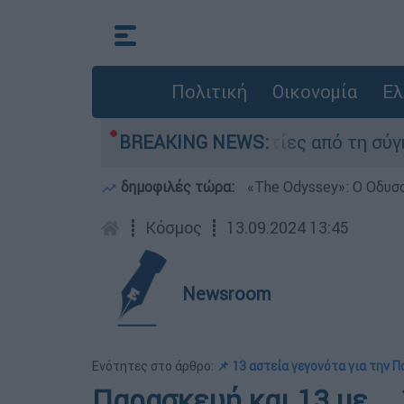
Πολιτική
Οικονομία
Ελ
τέθεσαν οι δύο τραυματίες από τη σύγκρουση τω
BREAKING NEWS:
δημοφιλές τώρα:
«Τhe Odyssey»: Ο Οδυσ
┋
Κόσμος
┋
13.09.2024 13:45
Newsroom
Ενότητες στο άρθρο:
📌 13 αστεία γεγονότα για την 
Παρασκευή και 13 με... 