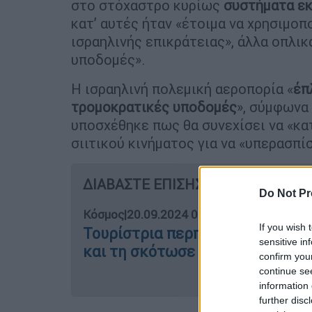
στο στόχαστρο κυρίως
συστήματα ε
κατ’ αυτές ήταν «έτοιμα να χρησιμοπο
ισραηλινής επικράτειας», άλλα οπλι
υποδομές».
Η ισραηλινή πολεμική αεροπορία «
έπ
τρομοκρατικές υποδομές
», σύμφωνα
υποσχέθηκε πως θα συνεχίσει να «κα
σιιτικού κινήματος για να «υπερασπί
ΔΙΑΒΑΣΤΕ ΕΠΙΣΗΣ
Do Not Pr
Κόσμος
|
20.09.2024 07:52
If you wish 
Τουρίστρια περπατούσε σε σοκά
sensitive in
και τη σκότωσε - Σοκαριστικό β
confirm you
continue se
information 
further disc