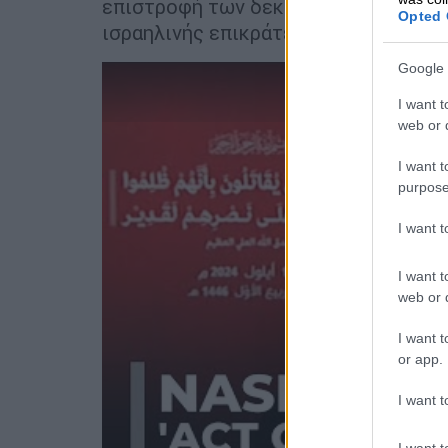
επιστροφή των δεκάδων χιλιάδων εκ
Opted 
ισραηλινής επικράτειας.
Google 
I want t
web or d
I want t
purpose
I want 
I want t
web or d
I want t
or app.
I want t
I want t