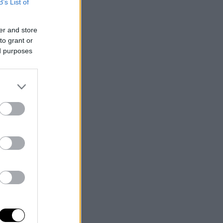
B’s List of
er and store
to grant or
ed purposes