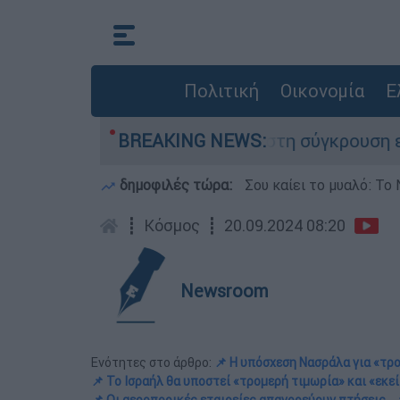
Πολιτική
Οικονομία
Ε
υ έχασε τη ζωή του στη σύγκρουση ελικοπτέρων
BREAKING NEWS:
δημοφιλές τώρα:
Σου καίει το μυαλό: Το 
┋
Κόσμος
┋
20.09.2024 08:20
Newsroom
Ενότητες στο άρθρο:
📌 Η υπόσχεση Νασράλα για «τ
📌 Το Ισραήλ θα υποστεί «τρομερή τιμωρία» και «εκεί