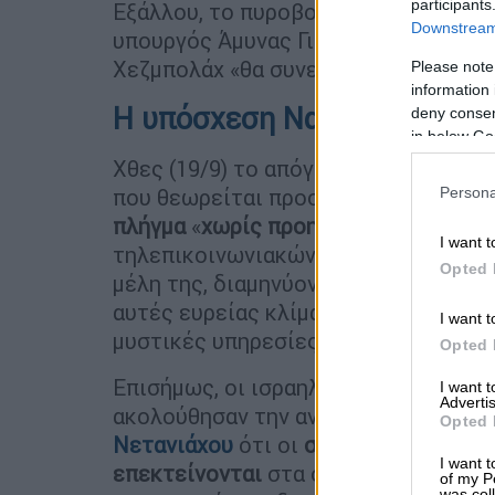
participants
Εξάλλου, το πυροβολικό έπληξε την 
Downstream 
υπουργός Άμυνας Γιοάβ Γκάλαντ επέμ
Χεζμπολάχ «θα συνεχιστούν».
Please note
information 
Η υπόσχεση Νασράλα για «
deny consent
in below Go
Χθες (19/9) το απόγευμα, ο
Χασάν Να
που θεωρείται προσκείμενο στο
Ιράν
Persona
πλήγμα
«
χωρίς προηγούμενο
» μετά τ
I want t
τηλεπικοινωνιακών συσκευών που χρ
Opted 
μέλη της, διαμηνύοντας πως θα υπάρ
αυτές ευρείας κλίμακας, την ευθύνη 
I want t
μυστικές υπηρεσίες του Ισραήλ.
Opted 
Επισήμως, οι ισραηλινές αρχές
δεν έ
I want 
Advertis
ακολούθησαν την ανακοίνωση της κ
Opted 
Νετανιάχου
ότι οι
στόχοι του πολέμ
I want t
επεκτείνονται
στα σύνορα με τον Λί
of my P
was col