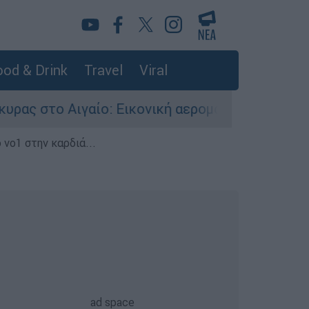
od & Drink
Travel
Viral
ίο: Εικονική αερομαχία ανάμεσα σε ελληνικά κ
 νο1 στην καρδιά...