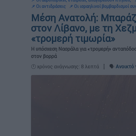
📌 Οι αεροπορικές εταιρείες απαγορεύουν πτήσεις
📌 Οι αντιδράσεις
📌 Οι ισραηλινοί βομβαρδισμοί συ
Μέση Ανατολή: Μπαράζ
στον Λίβανο, με τη Χεζ
«τρομερή τιμωρία»
Η υπόσχεση Νασράλα για «τρομερή» ανταπόδοσ
στον βορρά
🕛 χρόνος ανάγνωσης: 8 λεπτά ┋ 🗣️
Ανοικτό 