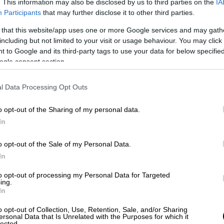
. This information may also be disclosed by us to third parties on the
IA
περιοχή Νακούρα του Λιβάνου και ο
Participants
that may further disclose it to other third parties.
εινε πως οι επιχειρήσεις εναντίον της
 that this website/app uses one or more Google services and may gath
including but not limited to your visit or usage behaviour. You may click 
τρομερή» ανταπόδοση
 to Google and its third-party tags to use your data for below specifi
ogle consent section.
σράλα
, ο ηγέτης του λιβανικού κινήματος
, αναγνώρισε ότι η παράταξή του
υπέστη
l Data Processing Opt Outs
α κύματα φονικών εκρήξεων
o opt-out of the Sharing of my personal data.
ησιμοποιούσαν μεταξύ άλλων στελέχη και
In
ξει «τρομερή» ανταπόδοση στις επιθέσεις
για τις οποίες το κίνημά του προσάπτει στις
o opt-out of the Sale of my Personal Data.
In
χουν σχολιάσει τις εκρήξεις
αυτές, που
to opt-out of processing my Personal Data for Targeted
ing.
υβέρνησης του πρωθυπουργού
Μπενιαμίν
In
ου
με τη Χαμάς στη Λωρίδα της Γάζας πλέον
o opt-out of Collection, Use, Retention, Sale, and/or Sharing
βανο, συμπεριλαμβάνουν την ασφαλή
ersonal Data that Is Unrelated with the Purposes for which it
lected.