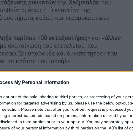
κτόξευσης ρουκετών
της
Χεζμπολάχ
, που
ιηθούν αμέσως (...) εναντίον της
κά συστήματα, καθώς και «τρομοκρατικές
ληξε περίπου 100 εκτοξευτήρες
» και «
άλλες
 με ανακοίνωση του επιτελείου, που
τεδαφίζει υποδομές και δυνατότητες» του
σει το κράτος του Ισραήλ».
ocess My Personal Information
to opt-out of the sale, sharing to third parties, or processing of your per
κι, όταν άγαλμα έπεσε στο κεφάλι της
formation for targeted advertising by us, please use the below opt-out s
ίντεο
r selection. Please note that after your opt-out request is processed y
eing interest-based ads based on personal information utilized by us or
disclosed to third parties prior to your opt-out. You may separately opt-
losure of your personal information by third parties on the IAB’s list of