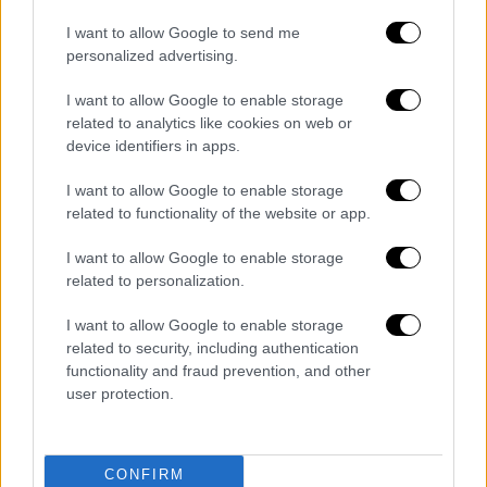
I want to allow Google to send me
personalized advertising.
ΚΟΣΜΟΣ
16.04.2019
11:26
I want to allow Google to enable storage
Παναγία των Παρισίων: Στις φλόγες 674
related to analytics like cookies on web or
χρόνια θρησκείας, κάλλους και πολιτισμού
device identifiers in apps.
Παναγία των Παρισίων: Στις φλόγες 674
I want to allow Google to enable storage
χρόνια θρησκείας, κάλλους και πολιτισμού
related to functionality of the website or app.
Στο άλλο άκρο του νησιού είναι το Sainte-
I want to allow Google to enable storage
Chapelle, που χτίστηκε μεταξύ 1245 και 1248
related to personalization.
για να φυλάξει τα λείψανα του Θείου
I want to allow Google to enable storage
Πάθους. Τα υπέροχα βιτρό παράθυρα
related to security, including authentication
εκτελέσθηκαν με γνώμονα τις αλχημικές
functionality and fraud prevention, and other
διαδικασίες. Το αγαπημένο του Φουλκανέλι
user protection.
ήταν η Σφαγή των Αθώων, μία αλληγορική
απεικόνιση του «θανάτου» της πρώτης ύλης
στα χέρια του υδραργύρου, με απώτερο
CONFIRM