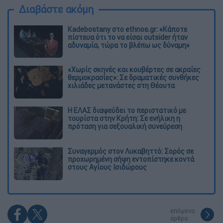
Διαβάστε ακόμη
Kadebostany στο ethnos.gr: «Κάποτε
πίστευα ότι το να είσαι outsider ήταν
αδυναμία, τώρα το βλέπω ως δύναμη»
«Χωρίς σκηνές και κουβέρτες σε ακραίες
θερμοκρασίες»: Σε δραματικές συνθήκες
χιλιάδες μετανάστες στη Θέουτα
Η ΕΛΑΣ διαψεύδει το περιστατικό με
τουρίστα στην Κρήτη: Σε ενήλικη η
πρόταση για σεξουαλική συνεύρεση
Συναγερμός στον Λυκαβηττό: Σορός σε
προχωρημένη σήψη εντοπίστηκε κοντά
στους Αγίους Ισιδώρους
επόμενο
άρθρο