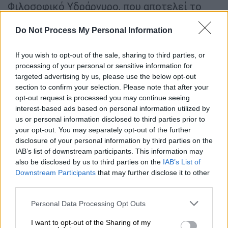
Φιλοσοφικό Υδράργυρο, που αποτελεί το
σύμβολο της μεσαιωνικής επιστήμης.
Do Not Process My Personal Information
Επίσης ξεχωρίζουν: ένας ιππότης με
πανοπλία και δόρυ που προστατεύει το
If you wish to opt-out of the sale, sharing to third parties, or
atanor (τον αλχημιστικό κλίβανο όπου
processing of your personal or sensitive information for
προετοιμάζεται το μαγείρεμα των υλικών).
targeted advertising by us, please use the below opt-out
Το κοράκι, το σύμβολο της σήψης που είναι
section to confirm your selection. Please note that after your
απαραίτητο για τον διαχωρισμό του καθαρού
opt-out request is processed you may continue seeing
interest-based ads based on personal information utilized by
και του ακάθαρτου, ιδιότητες που
us or personal information disclosed to third parties prior to
συνεδράζονται σε μια ίδια ένωση. Ένας
your opt-out. You may separately opt-out of the further
άνθρωπος που κρατά ανοιχτό έναν κλίβανο
disclosure of your personal information by third parties on the
και στο δεξί του χέρι τη φιλοσοφική λίθο.
IAB’s list of downstream participants. This information may
also be disclosed by us to third parties on the
IAB’s List of
Στην κορυφή, όπου έζησε ο καμπούρης του
Downstream Participants
that may further disclose it to other
Βίκτωρος Ουγκώ, μπορούμε να
third parties.
παρατηρήσουμε, στη γωνία του βόρειου
Please note that this website/app uses one or more Google
πύργου, που περιβάλλεται από μάγισσες, το
Personal Data Processing Opt Outs
services and may gather and store information including but
εντυπωσιακό ανάγλυφο ένας γέρου με
not limited to your visit or usage behaviour. You may click to
I want to opt-out of the Sharing of my