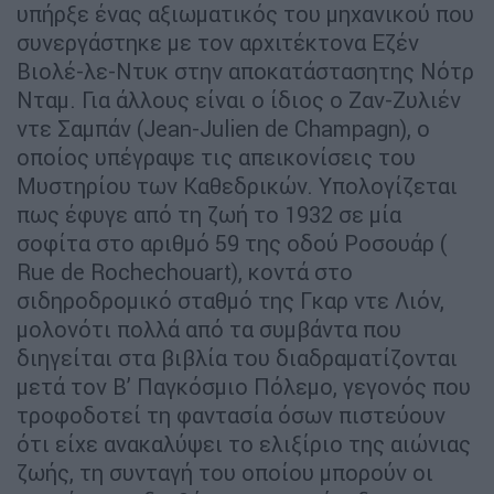
υπήρξε ένας αξιωματικός του μηχανικού που
συνεργάστηκε με τον αρχιτέκτονα Εζέν
Βιολέ-λε-Ντυκ στην αποκατάστασητης Νότρ
Νταμ. Για άλλους είναι ο ίδιος ο Ζαν-Ζυλιέν
ντε Σαμπάν (Jean-Julien de Champagn), ο
οποίος υπέγραψε τις απεικονίσεις του
Μυστηρίου των Καθεδρικών. Υπολογίζεται
πως έφυγε από τη ζωή το 1932 σε μία
σοφίτα στο αριθμό 59 της οδού Ροσουάρ (
Rue de Rochechouart), κοντά στο
σιδηροδρομικό σταθμό της Γκαρ ντε Λιόν,
μολονότι πολλά από τα συμβάντα που
διηγείται στα βιβλία του διαδραματίζονται
μετά τον Β’ Παγκόσμιο Πόλεμο, γεγονός που
τροφοδοτεί τη φαντασία όσων πιστεύουν
ότι είχε ανακαλύψει το ελιξίριο της αιώνιας
ζωής, τη συνταγή του οποίου μπορούν οι