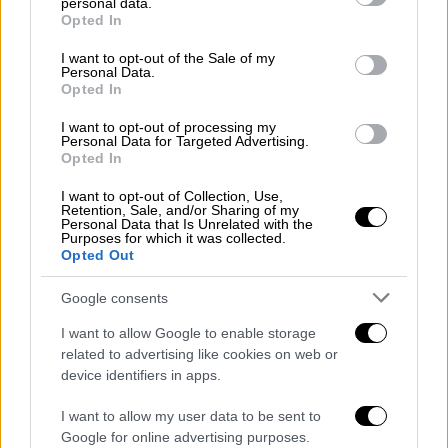
φρυγικό σκούφο και παλτό, που ακουμπά με
personal data.
grant or deny consent to Google and its third-party tags to
Opted In
το ένα χέρι στην κουπαστή και με το άλλο
use your data for below specified purposes in below Google
consent section.
χαϊδεύει τη γενειάδα του: είναι ο
I want to opt-out of the Sale of my
Personal Data.
αλχημιστής, που εξετάζει και αναρωτιέται
Opted In
για την εξέλιξη του έργου.
I want to opt-out of processing my
Personal Data for Targeted Advertising.
Opted In
I want to opt-out of Collection, Use,
Retention, Sale, and/or Sharing of my
Personal Data that Is Unrelated with the
Purposes for which it was collected.
Opted Out
Google consents
I want to allow Google to enable storage
related to advertising like cookies on web or
device identifiers in apps.
I want to allow my user data to be sent to
Google for online advertising purposes.