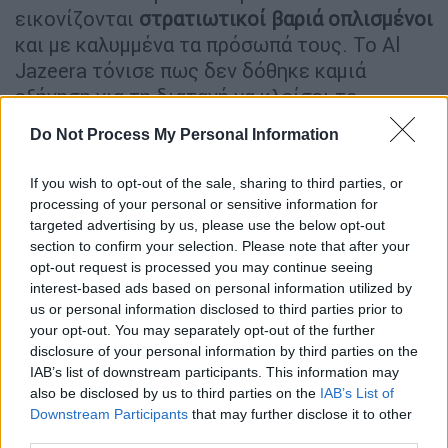
εικονίζονται
στρατιωτικοί βαριά οπλισμένοι
και με καλυμμένα τα πρόσωπά τους. Το Al
Jazeera τόνισε πως δεν δόθηκε καμιά
εξήγηση για τη διαταγή να κλείσει το
γραφείο του. Τη 12η Σεπτεμβρίου, η
Do Not Process My Personal Information
ισραηλινή κυβέρνηση ανακοίνωσε την
ακύρωση
των
δημοσιογραφικών καρτών
If you wish to opt-out of the sale, sharing to third parties, or
πολλών συνεργατών του Al Jazeera ,
processing of your personal or sensitive information for
τέσσερις μήνες αφότου απαγορεύτηκε η
targeted advertising by us, please use the below opt-out
section to confirm your selection. Please note that after your
μετάδοση της εκπομπής του και έκλεισαν τα
opt-out request is processed you may continue seeing
γραφεία του στο Ισραήλ.
interest-based ads based on personal information utilized by
us or personal information disclosed to third parties prior to
your opt-out. You may separately opt-out of the further
ΔΙΑΒΑΣΤΕ ΕΠΙΣΗΣ
disclosure of your personal information by third parties on the
IAB’s list of downstream participants. This information may
Κόσμος
|
21.09.2024 21:51
also be disclosed by us to third parties on the
IAB’s List of
Πλήγμα του Ισραήλ στη Χεζμπολάχ:
Downstream Participants
that may further disclose it to other
Αποδεκατίστηκε η ηγεσία της
third parties.