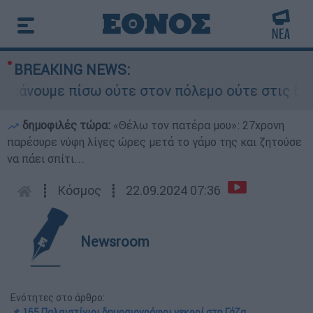
BREAKING NEWS:
ουμε πίσω ούτε στον πόλεμο ούτε στις διαπραγμα
δημοφιλές τώρα:
«Θέλω τον πατέρα μου»: 27χρονη
παρέσυρε νύφη λίγες ώρες μετά το γάμο της και ζητούσε
να πάει σπίτι...
┋
Κόσμος
┋
22.09.2024 07:36
Newsroom
Ενότητες στο άρθρο:
📌 165 Παλαιστίνιοι δημοσιογράφοι νεκροί στη Γάζα