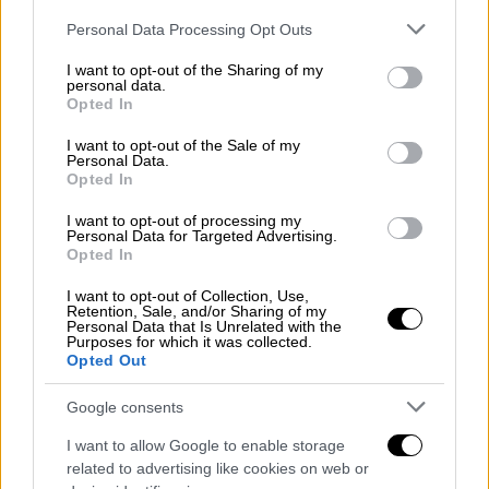
οργάνωσης – Συνεχίζεται το
Please note that this website/app uses one or more Google
Personal Data Processing Opt Outs
σφυροκόπημα στη Γάζα
services and may gather and store information including but
not limited to your visit or usage behaviour. You may click to
I want to opt-out of the Sharing of my
personal data.
grant or deny consent to Google and its third-party tags to
Κόσμος
|
21.09.2024 21:27
Opted In
use your data for below specified purposes in below Google
Γαλλία: Αυτή είναι η νέα κυβέρνηση
consent section.
I want to opt-out of the Sale of my
υπό τον Μισέλ Μπαρνιέ – Ποιοι
Personal Data.
Opted In
αναλαμβάνουν κομβικά υπουργεία
I want to opt-out of processing my
Personal Data for Targeted Advertising.
Opted In
165 Παλαιστίνιοι δημοσιογράφοι
I want to opt-out of Collection, Use,
Retention, Sale, and/or Sharing of my
νεκροί στη Γάζα
Personal Data that Is Unrelated with the
Purposes for which it was collected.
Opted Out
Το κλείσιμο ως τώρα δεν αφορούσε τη
δουλειά του δικτύου του Κατάρ ούτε στη
Google consents
Δυτική Όχθη, ούτε στη Λωρίδα της Γάζας,
I want to allow Google to enable storage
όπου παραμένουν παρόντες δημοσιογράφοι
related to advertising like cookies on web or