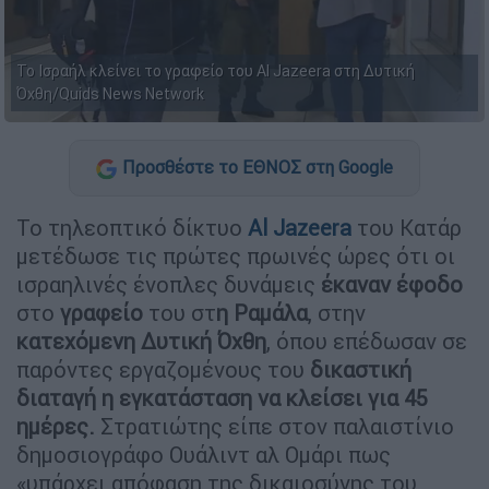
Το Ισραήλ κλείνει το γραφείο του Al Jazeera στη Δυτική
Όχθη/Quids News Network
Προσθέστε το ΕΘΝΟΣ στη Google
Το τηλεοπτικό δίκτυο
Al Jazeera
του Κατάρ
μετέδωσε τις πρώτες πρωινές ώρες ότι οι
ισραηλινές ένοπλες δυνάμεις
έκαναν έφοδο
στο
γραφείο
του στ
η Ραμάλα
, στην
κατεχόμενη Δυτική Όχθη
, όπου επέδωσαν σε
παρόντες εργαζομένους του
δικαστική
διαταγή η εγκατάσταση να κλείσει για 45
ημέρες.
Στρατιώτης είπε στον παλαιστίνιο
δημοσιογράφο Ουάλιντ αλ Ομάρι πως
«υπάρχει απόφαση της δικαιοσύνης του