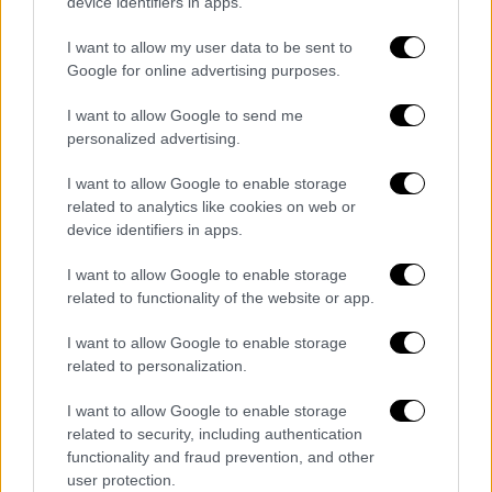
του και καλύπτουν τον πόλεμο ανάμεσα στο
device identifiers in apps.
Ισραήλ
και το παλαιστινιακό ισλαμιστικό
I want to allow my user data to be sent to
κίνημα Χαμάς.Οι ισραηλινές ένοπλες
Google for online advertising purposes.
δυνάμεις
έχουν κατηγορήσει επανειλημμένα
δημοσιογράφους του δικτύου
του Κατάρ στη
I want to allow Google to send me
Λωρίδα της Γάζας πως είναι «τρομοκράτες»,
personalized advertising.
μέλη είτε της Χαμάς είτε του
I want to allow Google to enable storage
Παλαιστινιακού Ισλαμικού Τζιχάντ.
related to analytics like cookies on web or
device identifiers in apps.
قوة من جيش الاحتلال الإسرائيلي تقتحم
مكتب قناة
#الجزيرة
برام الله وتغلقه
I want to allow Google to enable storage
related to functionality of the website or app.
بموجب أمر عسكري
#حرب_غزة
#الأخبار
pic.twitter.com/EyAx3GTrt2
I want to allow Google to enable storage
related to personalization.
— قناة الجزيرة (@AJArabic)
September 22, 2024
I want to allow Google to enable storage
related to security, including authentication
Το Al Jazeera απορρίπτει κατηγορηματικά
functionality and fraud prevention, and other
user protection.
και οργισμένα την κατηγορία. Έχει