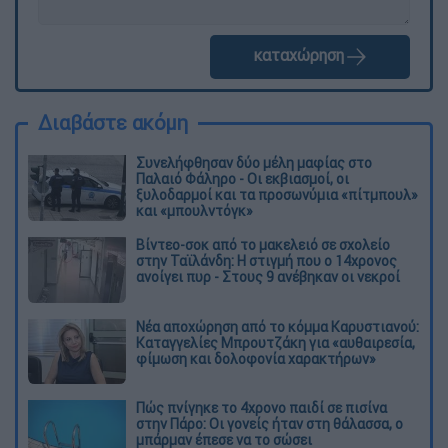
καταχώρηση
Διαβάστε ακόμη
Συνελήφθησαν δύο μέλη μαφίας στο
Παλαιό Φάληρο - Οι εκβιασμοί, οι
ξυλοδαρμοί και τα προσωνύμια «πίτμπουλ»
και «μπουλντόγκ»
Βίντεο-σοκ από το μακελειό σε σχολείο
στην Ταϊλάνδη: Η στιγμή που ο 14χρονος
ανοίγει πυρ - Στους 9 ανέβηκαν οι νεκροί
Νέα αποχώρηση από το κόμμα Καρυστιανού:
Καταγγελίες Μπρουτζάκη για «αυθαιρεσία,
φίμωση και δολοφονία χαρακτήρων»
Πώς πνίγηκε το 4χρονο παιδί σε πισίνα
στην Πάρο: Οι γονείς ήταν στη θάλασσα, ο
μπάρμαν έπεσε να το σώσει