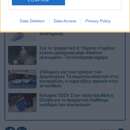
CONFIRM
Διαβάστε ακόμη
Data Deletion
Data Access
Privacy Policy
Δημιούργησαν με AI νέους ιούς μέσα σε
λίγες ώρες - Γιατί προβληματίζονται οι
επιστήμονες
Σαν το τρομακτικό It: 15χρονο ντυμένος
κλόουν μαχαίρωσε μέχρι θανάτου
ηλικιωμένο - Τον κατέγραψε κάμερα
«Πόλεμος» για τους χρόνους των
δρομολογίων: Τα σωματεία απαντούν στις
καταγγελίες, οι παρατάξεις περνούν στην
αντεπίθεση
Κόλαφος ΟΟΣΑ: Στην τελευταία θέση η
Ελλάδα για το πραγματικό διαθέσιμο
εισόδημα των νοικοκυριών