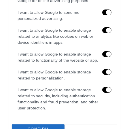
θυμάτων. “Μίλησα με υπουργούς και θα
Google for online advertising purposes.
κάνουμε το καλύτερο που μπορούμε για την
I want to allow Google to send me
αντιμετώπιση της κατάστασης”,
personalized advertising.
διαβεβαίωσε ο Πεζεσκιάν σε τηλεοπτικές
δηλώσεις του.
I want to allow Google to enable storage
related to analytics like cookies on web or
device identifiers in apps.
I want to allow Google to enable storage
Τα σχολιά σας δημοσιεύονται άμεσα με δική σας ευθύνη. Το
ΕΘΝΟΣ θα παρεμβαίνει και τα προσβλητικά σχόλια θα
related to functionality of the website or app.
διαγράφονται
I want to allow Google to enable storage
related to personalization.
I want to allow Google to enable storage
related to security, including authentication
functionality and fraud prevention, and other
user protection.
καταχώρηση