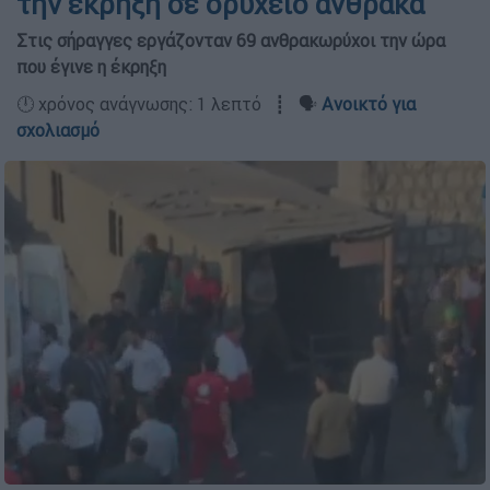
την έκρηξη σε ορυχείο άνθρακα
Στις σήραγγες εργάζονταν 69 ανθρακωρύχοι την ώρα
που έγινε η έκρηξη
🕛 χρόνος ανάγνωσης: 1 λεπτό ┋ 🗣️
Ανοικτό για
σχολιασμό