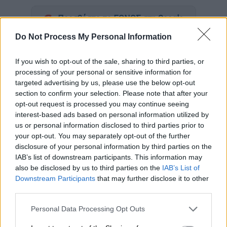
Προσθέστε το ΕΘΝΟΣ στη Google
Do Not Process My Personal Information
Τουλάχιστον
51
είναι οι
νεκροί
και
17
οι
τραυματίες
από την
έκρηξη
που προκλήθηκε
If you wish to opt-out of the sale, sharing to third parties, or
από αέριο σ’ ένα ορυχείο άνθρακα στην
processing of your personal or sensitive information for
targeted advertising by us, please use the below opt-out
επαρχία του Νοτίου Χορασάν στο
Ιράν
, ενώ
section to confirm your selection. Please note that after your
αγνοούνται άλλοι 24 ανθρακωρύχοι.
opt-out request is processed you may continue seeing
interest-based ads based on personal information utilized by
Έκρηξη μεθανίου προκλήθηκε σε
δύο
us or personal information disclosed to third parties prior to
σήραγγες
του ορυχείου που διαχειρίζεται η
your opt-out. You may separately opt-out of the further
εταιρία Madanjoo company, σύμφωνα με τα
disclosure of your personal information by third parties on the
IAB’s list of downstream participants. This information may
όσα μετέδωσε η κρατική ιρανική τηλεόραση.
also be disclosed by us to third parties on the
IAB’s List of
Downstream Participants
that may further disclose it to other
19 killed, nearly 70 injured in mine
third parties.
#blast
in
#Iran
’s North Khorasan
Please note that this website/app uses one or more Google
province.
https://t.co/kSkzSJCXpG
Personal Data Processing Opt Outs
services and may gather and store information including but
pic.twitter.com/TYjD4XqZJR