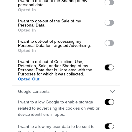
not limited to your visit or usage behaviour. You may click to
I want to opt-out of the Sharing of my
personal data.
grant or deny consent to Google and its third-party tags to
— H2 News Agency
Opted In
use your data for below specified purposes in below Google
(@h2newsagency)
September 22,
consent section.
I want to opt-out of the Sale of my
2024
Personal Data.
Opted In
Η
έκρηξη
έγινε χθες στις 21:00 το βράδυ
I want to opt-out of processing my
τοπική ώρα, σύμφωνα με τα κρατικά ΜΜΕ
Personal Data for Targeted Advertising.
Opted In
στο Ιράν, ενλω στις σήραγγες εργάζονταν
69
ανθρακωρύχοι.
I want to opt-out of Collection, Use,
Retention, Sale, and/or Sharing of my
Personal Data that Is Unrelated with the
«Δεκαεπτά τραυματίες μεταφέρθηκαν στο
Purposes for which it was collected.
Opted Out
νοσοκομείο
», μετέδωσε η κρατική
τηλεόραση του Ιράν επικαλούμενη τον
Google consents
επικεφαλής της Ιρανικής Ερυθράς
I want to allow Google to enable storage
Ημισελήνου.
related to advertising like cookies on web or
device identifiers in apps.
Ο πρόεδρος Μασούντ Πεζεσκιάν εξέφρασε
τα συλλυπητήρια του στις οικογένειες των
I want to allow my user data to be sent to