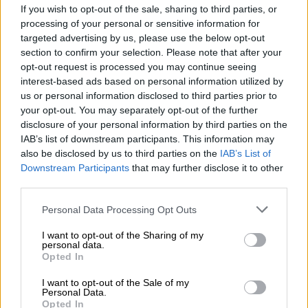
Συνέλευση, ενώ οι συρράξεις μαίνονται σε
If you wish to opt-out of the sale, sharing to third parties, or
όλον τον κόσμο, ιδίως στον Λίβανο και στη
processing of your personal or sensitive information for
targeted advertising by us, please use the below opt-out
Λωρίδα της Γάζας
.
section to confirm your selection. Please note that after your
opt-out request is processed you may continue seeing
«Η Γάζα είναι ένας μόνιμος εφιάλτης που
interest-based ads based on personal information utilized by
απειλεί να παρασύρει όλη την περιοχή στο
us or personal information disclosed to third parties prior to
χάος. Αρχίζοντας από τον Λίβανο, ο
your opt-out. You may separately opt-out of the further
λιβανέζικος λαός, ο ισραηλινός λαός και οι
disclosure of your personal information by third parties on the
IAB’s list of downstream participants. This information may
λαοί όλοι του κόσμου δεν είναι δυνατόν να
also be disclosed by us to third parties on the
IAB’s List of
επιτρέψουν να μετατραπεί ο Λίβανος σε νέα
Downstream Participants
that may further disclose it to other
Γάζα», είπε ο Αντόνιο Γκουτέρες. «Όλοι θα
third parties.
έπρεπε να θορυβηθούμε από αυτήν την
Please note that this website/app uses one or more Google
Personal Data Processing Opt Outs
κλιμάκωση. Ο
Λίβανος
βρίσκεται στο χείλος
services and may gather and store information including but
της αβύσσου», τόνισε.
not limited to your visit or usage behaviour. You may click to
I want to opt-out of the Sharing of my
personal data.
grant or deny consent to Google and its third-party tags to
Opted In
Ο Γκουτέρες κατήγγειλε επίσης τον ολοένα
use your data for below specified purposes in below Google
και μεγαλύτερο αριθμό κυβερνήσεων και
consent section.
I want to opt-out of the Sale of my
Personal Data.
άλλων ομάδων που πιστεύουν ότι μπορούν
Opted In