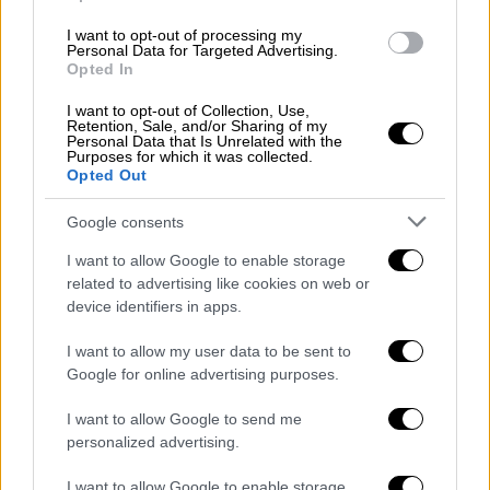
να χρησιμοποιούν ελεύθερα την κάρτα «βγες
από τη φυλακή», δηλαδή να παραμένουν
I want to opt-out of processing my
Personal Data for Targeted Advertising.
ατιμώρητες για τις ενέργειές τους,
Opted In
αναφερόμενος στους πολέμους στην
I want to opt-out of Collection, Use,
Ουκρανία, στη
Γάζα και στο Σουδάν
.
Retention, Sale, and/or Sharing of my
Personal Data that Is Unrelated with the
Purposes for which it was collected.
«Μπορούν να ποδοπατούν το διεθνές δίκαιο.
Opted Out
Μπορούν να παραβιάζουν τον Χάρτη των
Google consents
Ηνωμένων Εθνών
. Μπορούν να εισβάλλουν
σε μια άλλη χώρα, να ερημώνουν ολόκληρες
I want to allow Google to enable storage
κοινωνίες ή να αμελούν κατάφωρα την
related to advertising like cookies on web or
device identifiers in apps.
ευημερία του ίδιου τους του λαού. Και
τίποτα δεν θα συμβεί. Το επίπεδο
I want to allow my user data to be sent to
ατιμωρησίας στον κόσμο είναι
Google for online advertising purposes.
αδικαιολόγητο από πολιτικής άποψης και
I want to allow Google to send me
ηθικά απαράδεκτο», πρόσθεσε.
personalized advertising.
Η Ρωσία εισέβαλε στη γειτονική Ουκρανία
I want to allow Google to enable storage