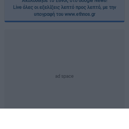
Ακολούθησε το Έθνος στο Google News!
Live όλες οι εξελίξεις λεπτό προς λεπτό, με την
υπογραφή του www.ethnos.gr