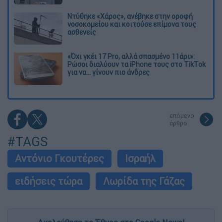
Ντύθηκε «Χάρος», ανέβηκε στην οροφή
νοσοκομείου και κοιτούσε επίμονα τους
ασθενείς
«Όχι γκέι 17 Pro, αλλά σπασμένο 11άρι»:
Ρώσοι διαλύουν τα iPhone τους στο TikTok
για να... γίνουν πιο άνδρες
επόμενο
άρθρο
#TAGS
Αντόνιο Γκουτέρες
Ισραήλ
ειδήσεις τώρα
Λωρίδα της Γάζας