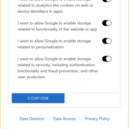
τον Φεβρουάριο του 2022 και η σύγκρουση
related to analytics like cookies on web or
κλιμακώθηκε πρόσφατα, μετά την ουκρανική
device identifiers in apps.
εισβολή και κατάληψη ρωσικών εδαφών στο
I want to allow Google to enable storage
Κουρσκ και την αντεπίθεση της Μόσχας με
related to functionality of the website or app.
μη επανδρωμένα αεροσκάφη και πυραυλικές
επιθέσεις.
I want to allow Google to enable storage
related to personalization.
«
Οι άμαχοι πληρώνουν το τίμημα
», είπε ο
Γκουτέρες
, τονίζοντας ότι είναι ώρα να
I want to allow Google to enable storage
related to security, including authentication
επικρατήσει μια «δίκαιη ειρήνη» βασισμένη
functionality and fraud prevention, and other
στον Χάρτη του ΟΗΕ, στο διεθνές δίκαιο και
user protection.
στα ψηφίσματα του Συμβουλίου Ασφαλείας.
Για το Σουδάν, ο Γκουτέρες είπε ότι
CONFIRM
«εξελίσσεται μια ανθρωπιστική καταστροφή
καθώς ο λιμός επεκτείνεται» και κατήγγειλε
τη «βίαιη διαμάχη για την εξουσία» μεταξύ
Data Deletion
Data Access
Privacy Policy
του στρατού και των παραστρατιωτικών