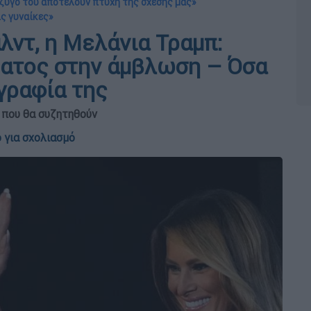
ύζυγό του αποτελούν πτυχή της σχέσης μας»
ις γυναίκες»
λντ, η Μελάνια Τραμπ:
ματος στην άμβλωση – Όσα
γραφία της
που θα συζητηθούν
 για σχολιασμό