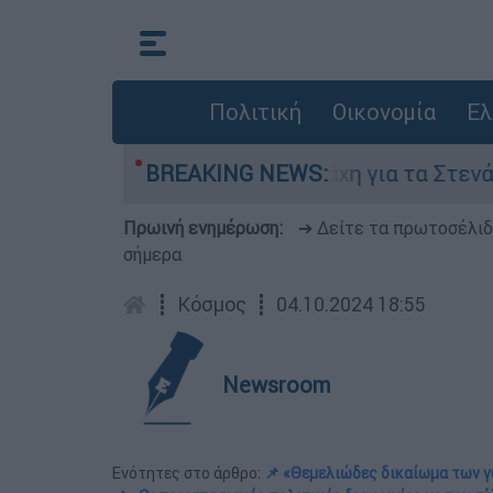
Πολιτική
Οικονομία
Ελ
Αυγούστου
BREAKING NEWS:
Η μάχη για τα Στενά του Ορμού
Πρωινή ενημέρωση:
➔ Δείτε τα πρωτοσέλι
σήμερα
┋
Κόσμος
┋
04.10.2024 18:55
Newsroom
Ενότητες στο άρθρο:
📌 «Θεμελιώδες δικαίωμα των γ