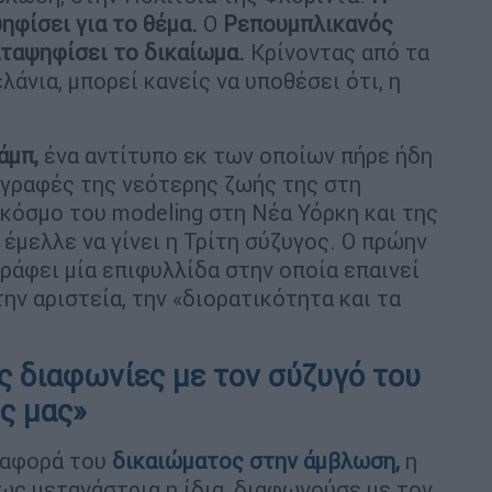
ηφίσει για το θέμα.
Ο
Ρεπουμπλικανός
αταψηφίσει το δικαίωμα.
Κρίνοντας από τα
άνια, μπορεί κανείς να υποθέσει ότι, η
άμπ,
ένα αντίτυπο εκ των οποίων πήρε ήδη
εριγραφές της νεότερης ζωής της στη
 κόσμο του modeling στη Νέα Υόρκη και της
 έμελλε να γίνει η Τρίτη σύζυγος. Ο πρώην
ράφει μία επιφυλλίδα στην οποία επαινεί
ν αριστεία, την «διορατικότητα και τα
ς διαφωνίες με τον σύζυγό του
ς μας»
ναφορά του
δικαιώματος στην άμβλωση,
η
ως μετανάστρια η ίδια, διαφωνούσε με τον