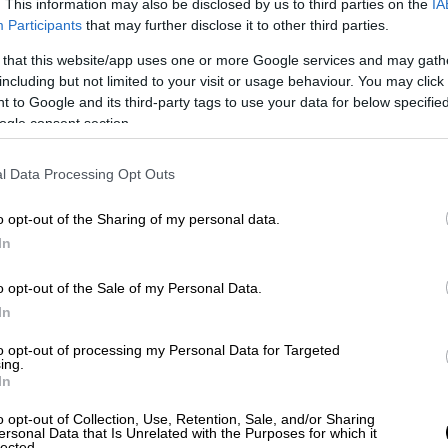
. This information may also be disclosed by us to third parties on the
IA
νια, σε μεγάλο βαθμό, έχει βασιστεί στις
Participants
that may further disclose it to other third parties.
ων.
 that this website/app uses one or more Google services and may gath
including but not limited to your visit or usage behaviour. You may click 
 γυναικών στην ατομική
 to Google and its third-party tags to use your data for below specifi
ogle consent section.
, πέραν της ίδιας της γυναίκας που την
l Data Processing Opt Outs
ι τι θα κάνει με το σώμα της; Το
o opt-out of the Sharing of my personal data.
την ατομική ελευθερία,
στην ίδια τους τη
In
 δικαιοδοσία να διακόψουν μία ενδεχόμενη
ναφέρει η Μελάνια Τραμπ στο βιβλίο. «Οι
o opt-out of the Sale of my Personal Data.
την επιλογή να τερματίσουν μία ανεπιθύμητη
In
ση του ελέγχου των σωμάτων τους.
Είμαι
to opt-out of processing my Personal Data for Targeted
άρκεια της ενήλικης ζωής μου», αναφέρει η
ing.
In
o opt-out of Collection, Use, Retention, Sale, and/or Sharing
ημοσίως τις πολιτικές πεποιθήσεις
της. Η
ersonal Data that Is Unrelated with the Purposes for which it
lected.