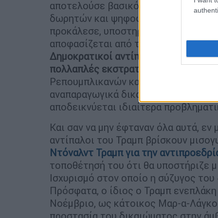
αποτελούσε βασικό στόχο των ευαγγ
authenti
δωρητών και ψηφοφόρων-, όσο και να
προκάλεσε, υποστηρίζοντας ότι, το 
αποφασίζεται από την κάθε Πολιτεία 
Δημοκρατικοί αντίπαλοί
του έχουν σ
πολλαπλές εκστρατείες για το θέμα,
Ρεπουμπλικανών καθώς, εκτός των α
αναπαραγωγικά δικαιώματα, όπως η 
αποδεικνύεται ιδιαίτερα προβληματι
Και σαν να μην έφταναν όλα αυτά, εν
αντίπαλοι του Τραμπ βρίσκουν μισογ
Ντόναλντ Τραμπ για την αντιπροεδρία
τοποθέτησή του ότι θα υποστήριζε 
Ισχυρισμό στον οποίο η σύζυγος του 
Πρόσφατα, ο ίδιος ο Τραμπ ενεπλάκη 
Νοέμβριο, ως κάτοικος Μαρ-α-Λάγκο 
προστασία του δικαιώματος στην άμ