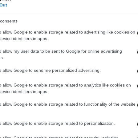
lania», αποκαλύπτει ότι, η πρώην πρώτη
Out
θέσεις των Ρεπουμπλικανών. Η
έκδοση θα
η Τρίτη
(08/10). Η απόφασή της να
consents
του δικαιώματος των γυναικών στην
ο δεδομένης της σχέσης της με τον
o allow Google to enable storage related to advertising like cookies on
evice identifiers in apps.
εται στις εκλογές με βασική θέση κατά
 δεδομένη την σοβαρή υποβάθμιση των
o allow my user data to be sent to Google for online advertising
ναικών υπό τον σύζυγό της και το
s.
to allow Google to send me personalized advertising.
θεσης Dobbs κατά Jackson
, τρεις δικαστές
ίστηκαν επί προεδρίας Τραμπ
ψήφισαν την
o allow Google to enable storage related to analytics like cookies on
evice identifiers in apps.
ade από το μακρινό 1973
, σύμφωνα με την
ην άμβλωση προστατευόταν ομοσπονδιακά.
o allow Google to enable storage related to functionality of the website
που διοικούνται από Ρεπουμπλικάνους
εις στα αναπαραγωγικά δικαιώματα των
o allow Google to enable storage related to personalization.
ησε, τόσο να πάρει τα εύσημα για την
ακείμενο της οποίας επί μακρόν
o allow Google to enable storage related to security, including