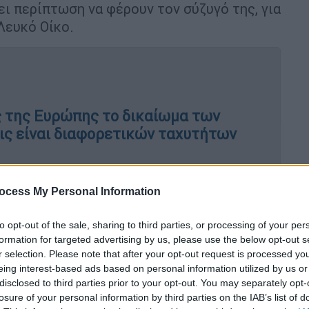
ει περίπτωση να φέρουν τον σύζυγό της, για
Λευκό Οίκο.
ες της Ευρώπης το δικαίωμα των
ις είναι διαφορετικών ταχυτήτων
ocess My Personal Information
οσπάσματα του οποίου κυκλοφόρησαν την
ναι
παθιασμένη υπέρμαχος του δικαιώματος
to opt-out of the sale, sharing to third parties, or processing of your per
επώς, και του δικαιώματος στην επιλογή
formation for targeted advertising by us, please use the below opt-out s
ική η ανάγκη να εγγυηθούμε
ότι, οι
r selection. Please note that after your opt-out request is processed y
eing interest-based ads based on personal information utilized by us or
οφασίσουν εάν οι ίδιες θέλουν να κάνουν
disclosed to third parties prior to your opt-out. You may separately opt-
ς,
χωρίς καμία κυβερνητική παρέμβαση ή
losure of your personal information by third parties on the IAB’s list of
μπλικανού υποψήφιου για την προεδρία των